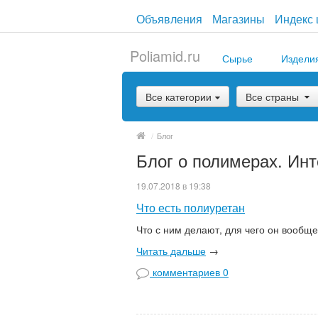
Объявления
Магазины
Индекс 
Poliamid.ru
Сырье
Издели
Все категории
Все страны
/
Блог
Блог о полимерах. Инт
19.07.2018 в 19:38
Что есть полиуретан
Что с ним делают, для че
Читать дальше
→
комментариев 0