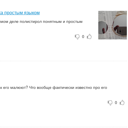
ка простым языком
самом деле полистирол понятным и простым
ком
0
ак его малюют? Что вообще фактически известно про его
гичность?
0