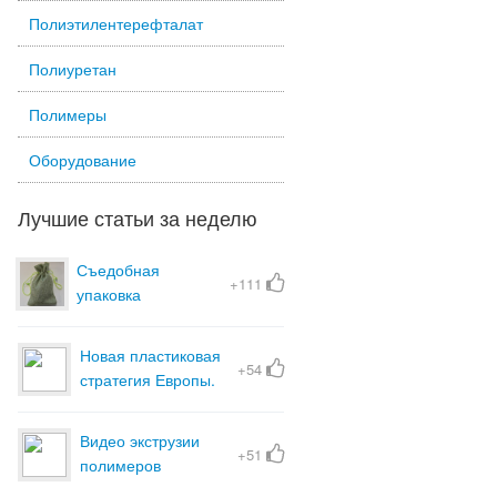
Полиэтилентерефталат
Полиуретан
Полимеры
Оборудование
Лучшие статьи за неделю
Съедобная
+111
упаковка
Новая пластиковая
+54
стратегия Европы.
Что ожидает
полимеры.
Видео экструзии
+51
полимеров