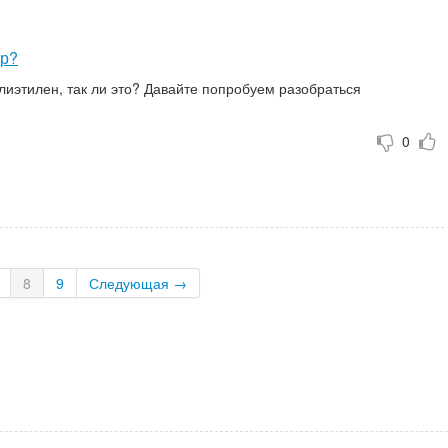
ер?
 полиэтилен, так ли это? Давайте попробуем разобраться
0
8
9
Следующая
→