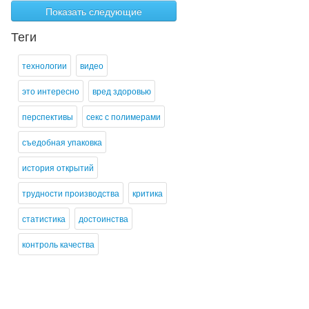
Показать следующие
Теги
технологии
видео
это интересно
вред здоровью
перспективы
секс с полимерами
съедобная упаковка
история открытий
трудности производства
критика
статистика
достоинства
контроль качества