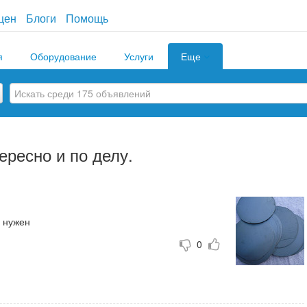
цен
Блоги
Помощь
я
Оборудование
Услуги
Еще
ересно и по делу.
го он вообще нужен
0