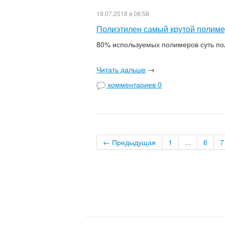
19.07.2018 в 08:58
Полиэтилен самый крутой полим
80% используемых полимеров суть
Читать дальше
→
комментариев 0
←
Предыдущая
1
...
6
7