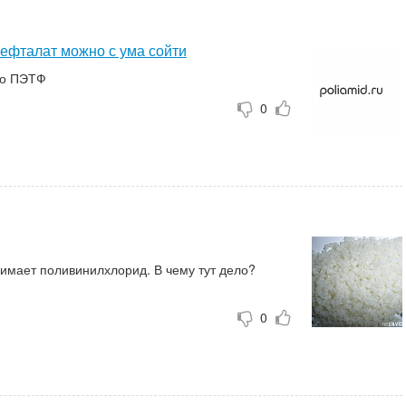
ефталат можно с ума сойти
 или кратко ПЭТФ
0
занимает поливинилхлорид. В чему тут дело?
0