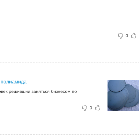
0
 полиамида
овек решивший заняться бизнесом по
 полиамида
0