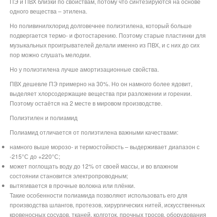
ПЭ и ПВХ близки по свойствам, потому что синтезируются на основе
одного вещества – этилена.
Но поливинилхлорид долговечнее полиэтилена, который больше
подвергается термо- и фотостарению. Поэтому старые пластинки для
музыкальных проигрывателей делали именно из ПВХ, и с них до сих
пор можно слушать мелодии.
Но у полиэтилена лучше амортизационные свойства.
ПВХ дешевле ПЭ примерно на 30%. Но он намного более ядовит,
выделяет хлорсодержащие вещества при разложении и горении.
Поэтому остаётся на 2 месте в мировом производстве.
Полиэтилен и полиамид
Полиамид отличается от полиэтилена важными качествами:
намного выше морозо- и термостойкость – выдерживает диапазон с
-215°С до +220°С;
может поглощать воду до 12% от своей массы, и во влажном
состоянии становится электропроводным;
вытягивается в прочные волокна или плёнки.
Такие особенности полиамида позволяют использовать его для
производства шлангов, протезов, хирургических нитей, искусственных
кровеносных сосудов, тканей, колготок, прочных тросов, оборудования