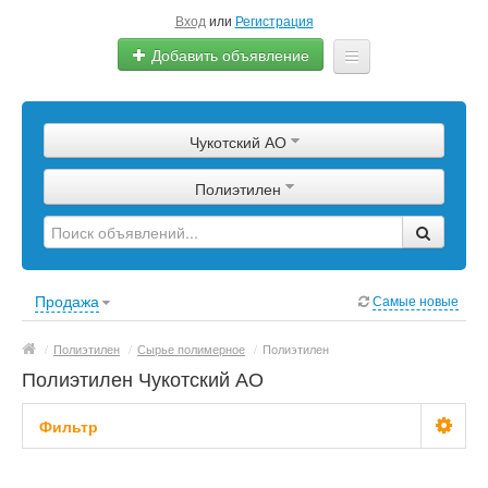
Вход
или
Регистрация
Добавить объявление
Главная
Чукотский АО
Сырье
Полиэтилен
Изделия
Оборудование
Услуги
Продажа
Самые новые
Еще
/
Полиэтилен
/
Сырье полимерное
/
Полиэтилен
Полиэтилен Чукотский АО
Фильтр
Цена