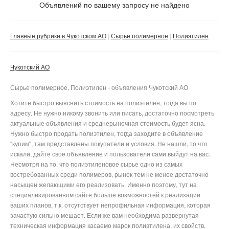
Не важно
Объявлений по вашему запросу не найдено
Валюта:
руб.
С фото
Главные рубрики в Чукотском АО
Сырье полимерное
Полиэтилен
Частные
Компании
Чукотский АО
Не важно
Сырье полимерное, Полиэтилен - объявления Чукотский АО
Сбросить фильтр
Применить
Хотите быстро выяснить стоимость на полиэтилен, тогда вы по
адресу. Не нужно никому звонить или писать, достаточно посмотреть
актуальные объявления и среднерыночная стоимость будет ясна.
Нужно быстро продать полиэтилен, тогда заходите в объявление
"купим", там представлены покупатели и условия. Не нашли, то что
искали, дайте свое объявление и пользователи сами выйдут на вас.
Несмотря на то, что полиэтиленовое сырье одно из самых
востребованных среди полимеров, рынок тем не менее достаточно
насыщен желающими его реализовать. Именно поэтому, тут на
специализированном сайте больше возможностей к реализации
ваших планов, т.к. отсутствует непрофильная информация, которая
зачастую сильно мешает. Если же вам необходима развернутая
техническая информация касаемо марок полиэтилена, их свойств,