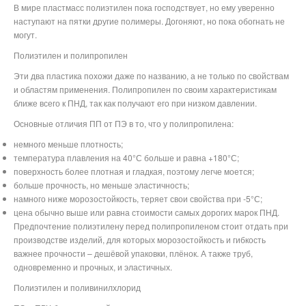
В мире пластмасс полиэтилен пока господствует, но ему уверенно
наступают на пятки другие полимеры. Догоняют, но пока обогнать не
могут.
Полиэтилен и полипропилен
Эти два пластика похожи даже по названию, а не только по свойствам
и областям применения. Полипропилен по своим характеристикам
ближе всего к ПНД, так как получают его при низком давлении.
Основные отличия ПП от ПЭ в то, что у полипропилена:
немного меньше плотность;
температура плавления на 40°С больше и равна +180°С;
поверхность более плотная и гладкая, поэтому легче моется;
больше прочность, но меньше эластичность;
намного ниже морозостойкость, теряет свои свойства при -5°С;
цена обычно выше или равна стоимости самых дорогих марок ПНД.
Предпочтение полиэтилену перед полипропиленом стоит отдать при
производстве изделий, для которых морозостойкость и гибкость
важнее прочности – дешёвой упаковки, плёнок. А также труб,
одновременно и прочных, и эластичных.
Полиэтилен и поливинилхлорид