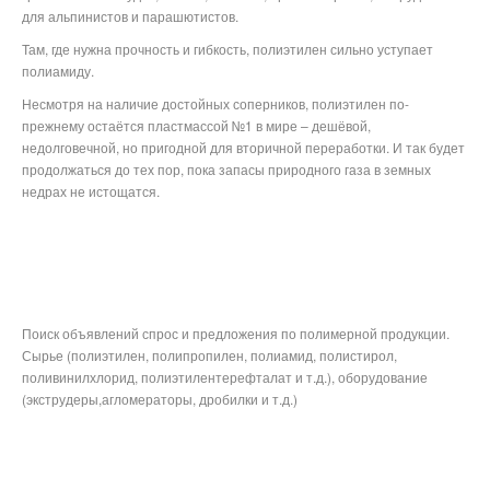
для альпинистов и парашютистов.
Там, где нужна прочность и гибкость, полиэтилен сильно уступает
полиамиду.
Несмотря на наличие достойных соперников, полиэтилен по-
прежнему остаётся пластмассой №1 в мире – дешёвой,
недолговечной, но пригодной для вторичной переработки. И так будет
продолжаться до тех пор, пока запасы природного газа в земных
недрах не истощатся.
Поиск объявлений спрос и предложения по полимерной продукции.
Сырье (полиэтилен, полипропилен, полиамид, полистирол,
поливинилхлорид, полиэтилентерефталат и т.д.), оборудование
(экструдеры,агломераторы, дробилки и т.д.)