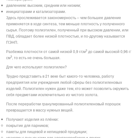
давлением: высоким, средним или низким;
инициаторами и катализаторами.
Здесь прослеживается закономерность – чем большее давление
применяется в ходе синтеза, тем меньше плотность у полученного
сырья. Поэтому полиэтилен, полученный при высоком давлении, или
ПВД, обладает более низкой плотностью, и по-другому называется
ПЭНП.
3
Разбежка плотности от самой низкой 0,9 г/см
до самой высокой 0,96 г/
3
см
, то есть не очень большая.
Для чего используют полиэтилен?
Трудно представить в 21 веке быт какого-то человека, работу
предприятия или учреждения любой сферы без полиэтиленовых
изделий. Полиэтилен нужен даже тем, кто может позволить окружить
себя предметами исключительно из чистого золота.
После переработки гранулированный полиэтиленовый порошок
превращается в массу нужных вещей.
Получают изделия из плёнки:
покрытие для парников;
пакеты для пищевой и непищевой продукции;
упаковку с пузырьками для электроприборов и других