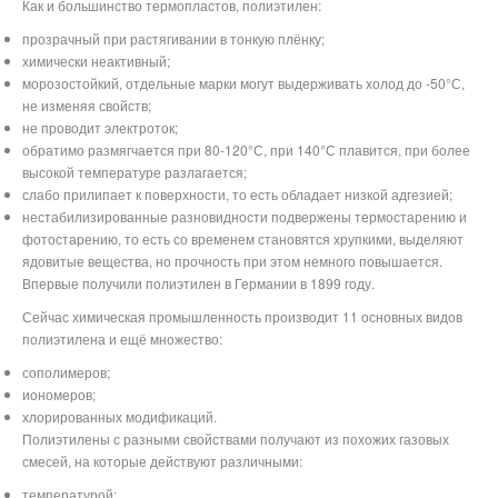
Как и большинство термопластов, полиэтилен:
прозрачный при растягивании в тонкую плёнку;
химически неактивный;
морозостойкий, отдельные марки могут выдерживать холод до -50°С,
не изменяя свойств;
не проводит электроток;
обратимо размягчается при 80-120°С, при 140°С плавится, при более
высокой температуре разлагается;
слабо прилипает к поверхности, то есть обладает низкой адгезией;
нестабилизированные разновидности подвержены термостарению и
фотостарению, то есть со временем становятся хрупкими, выделяют
ядовитые вещества, но прочность при этом немного повышается.
Впервые получили полиэтилен в Германии в 1899 году.
Сейчас химическая промышленность производит 11 основных видов
полиэтилена и ещё множество:
сополимеров;
иономеров;
хлорированных модификаций.
Полиэтилены с разными свойствами получают из похожих газовых
смесей, на которые действуют различными:
температурой;