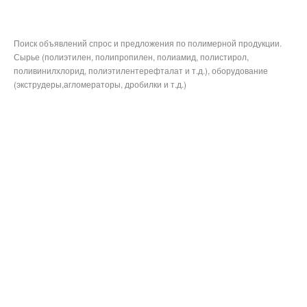
Поиск объявлений спрос и предложения по полимерной продукции.
Сырье (полиэтилен, полипропилен, полиамид, полистирол,
поливинилхлорид, полиэтилентерефталат и т.д.), оборудование
(экструдеры,агломераторы, дробилки и т.д.)