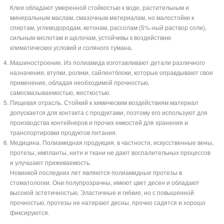
Клеи обладают умеренной стойкостью к воде, растительным и
минеральным маслам, смазочным материалам, но малостойки к
спиртам, углеводородам, кетонам, рассолам (5%-ный раствор соли),
сильным кислотам и щелочам, устойчивы к воздействию
климатических условий и соляного тумана.
Машиностроение. Из полиамида изготавливают детали различного
назначения, втулки, ролики, сайлентблоки, которые оправдывают свое
применение, обладая необходимой прочностью,
самосмазываемостью, жесткостью.
Пищевая отрасль. Стойкий к химическим воздействиям материал
допускается для контакта с продуктами, поэтому его используют для
производства контейнеров и прочих емкостей для хранения и
транспортировки продуктов питания.
Медицина. Полиамидная продукция, в частности, искусственные вены,
протезы, импланты, нити и ткани не дают воспалительных процессов
и улучшают приживаемость.
Новинкой последних лет являются полиамидные протезы в
стоматологии. Они полупрозрачны, имеют цвет десен и обладают
высокой эстетичностью. Эластичные и гибкие, но с повышенной
прочностью, протезы не натирают десны, прочно садятся и хорошо
фиксируются.