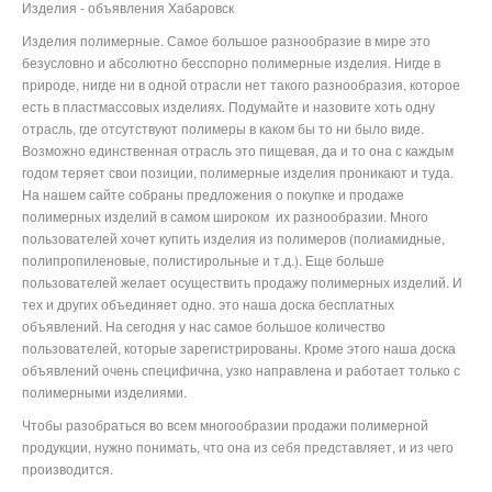
Изделия - объявления Хабаровск
Изделия полимерные. Самое большое разнообразие в мире это
безусловно и абсолютно бесспорно полимерные изделия. Нигде в
природе, нигде ни в одной отрасли нет такого разнообразия, которое
есть в пластмассовых изделиях. Подумайте и назовите хоть одну
отрасль, где отсутствуют полимеры в каком бы то ни было виде.
Возможно единственная отрасль это пищевая, да и то она с каждым
годом теряет свои позиции, полимерные изделия проникают и туда.
На нашем сайте собраны предложения о покупке и продаже
полимерных изделий в самом широком их разнообразии. Много
пользователей хочет купить изделия из полимеров (полиамидные,
полипропиленовые, полистирольные и т.д.). Еще больше
пользователей желает осуществить продажу полимерных изделий. И
тех и других объединяет одно. это наша доска бесплатных
объявлений. На сегодня у нас самое большое количество
пользователей, которые зарегистрированы. Кроме этого наша доска
объявлений очень специфична, узко направлена и работает только с
полимерными изделиями.
Чтобы разобраться во всем многообразии продажи полимерной
продукции, нужно понимать, что она из себя представляет, и из чего
производится.