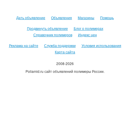
Дать объявление
Объявления
Магазины
Помощь
Продвинуть объявление
Блог о полимерах
Справочник полимеров
Индекс цен
Реклама на сайте
Служба поддержки
Условия использования
Карта сайта
2008-2026
Poliamid.ru сайт объявлений полимеры России.
Использование сайта, означает согласие с
Пользовательским
соглашением
.
Оплачивая услуги сайта, вы принимаете
оферту
.