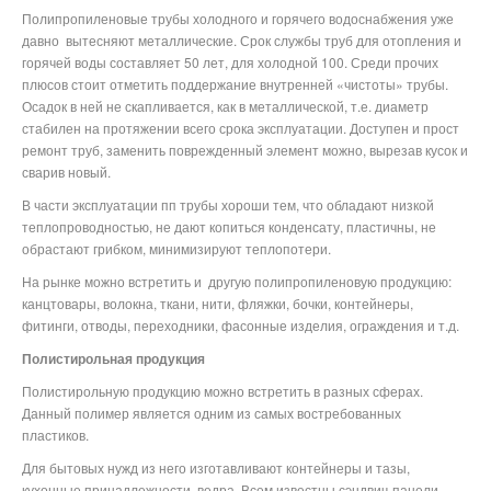
Полипропиленовые трубы холодного и горячего водоснабжения уже
давно
вытесняют металлические. Срок службы труб для отопления и
горячей воды составляет 50 лет, для холодной 100. Среди прочих
плюсов стоит отметить поддержание внутренней «чистоты» трубы.
Осадок в ней не скапливается, как в металлической, т.е. диаметр
стабилен на протяжении всего срока эксплуатации. Доступен и прост
ремонт труб, заменить поврежденный элемент можно, вырезав кусок и
сварив новый.
В части эксплуатации пп трубы хороши тем, что обладают низкой
теплопроводностью, не дают копиться конденсату, пластичны, не
обрастают грибком, минимизируют теплопотери.
На рынке можно встретить и
другую полипропиленовую продукцию:
канцтовары, волокна, ткани, нити, фляжки, бочки, контейнеры,
фитинги, отводы, переходники, фасонные изделия, ограждения и т.д.
Полистирольная продукция
Полистирольную продукцию можно встретить в разных сферах.
Данный полимер является одним из самых востребованных
пластиков.
Для бытовых нужд из него изготавливают контейнеры и тазы,
кухонные принадлежности, ведра. Всем известны сэндвич-панели,