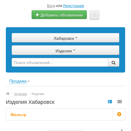
Вход
или
Регистрация
Добавить объявление
Главная
Хабаровск
Сырье
Изделия
Изделия
Оборудование
Услуги
Продажа
Еще
/
Изделия
/
Изделия
Изделия Хабаровск
Фильтр
С фото