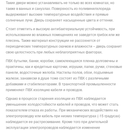
Такие двери можно устанавливать не только во всех комнатах, но
также в ванных и санузлах. Поверхность из поливинилхлорида
выдерживает высокие температурные воздействия и прямые
солнечные лучи. Дверь сохраняет насыщенные цвета и оттенки.
Стоит отметить и высокую антибактериальную устойчивость, при
использовании во влажных помещениях не заведется грибок или же
плесень. Также материал конструкции не рассохнется от
периодических температурных скачков и влажности – дверь сохранит
свою целостность при любых неблагоприятных факторах.
ПВХ бутылки, банки, коробки, самоклеющаяся пленка долговечны и
практичны, как и кредитные карточки, игрушки, папки, ручки, стеновые
панели, водосточные желоба. Настилы полов, обои, подъемные
жалюзи, занавески в душе тоже состоят из ПВХ с различными
добавками и стабилизаторами. В транспортной промышленности
применяют ПВХ изоляцию кабеля и проводов.
Однако в процессе старения изоляции из ПВХ наблюдается
уменьшение холодостойкости кабелей и проводов, что может стать
показателем отказа их работы. При механических воздействиях на
электропроводку или кабель при низких температурах (-15 градусах)
наблюдается ее растрескивание. Кроме того при длительной
эксплуатации электропроводов наблюдается изменение