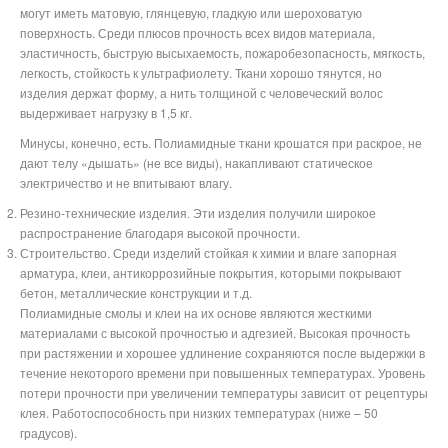
могут иметь матовую, глянцевую, гладкую или шероховатую
поверхность. Среди плюсов прочность всех видов материала,
эластичность, быструю высыхаемость, пожаробезопасность, мягкость,
легкость, стойкость к ультрафиолету. Ткани хорошо тянутся, но
изделия держат форму, а нить толщиной с человеческий волос
выдерживает нагрузку в 1,5 кг.
Минусы, конечно, есть. Полиамидные ткани крошатся при раскрое, не
дают телу «дышать» (не все виды), накапливают статическое
электричество и не впитывают влагу.
Резино-технические изделия. Эти изделия получили широкое
распространение благодаря высокой прочности.
Строительство. Среди изделий стойкая к химии и влаге запорная
арматура, клеи, антикоррозийные покрытия, которыми покрывают
бетон, металлические конструкции и т.д.
Полиамидные смолы и клеи на их основе являются жесткими
материалами с высокой прочностью и адгезией. Высокая прочность
при растяжении и хорошее удлинение сохраняются после выдержки в
течение некоторого времени при повышенных температурах. Уровень
потери прочности при увеличении температуры зависит от рецептуры
клея. Работоспособность при низких температурах (ниже – 50
градусов).