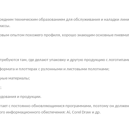
средним техническим образованием для обслуживания и наладки линий
массы.
удовым опытом похожего профиля, хорошо знающим основные пневмат
ребуются там, где делают упаковку и другую продукцию с логотипам
формата и плоттерах с рулонными и листовыми полотнами;
дные материалы;
;
удования и продукции.
отает с постоянно обновляющимися программами, поэтому он долж
ого информационного обеспечения: Ai,
Corel
Draw
и др.