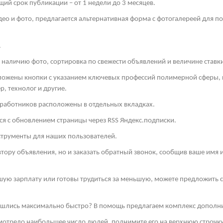
й срок публикации – от 1 недели до 3 месяцев.
део и фото, предлагается альтернативная форма с фотогалереей для п
.
 наличию фото, сортировка по свежести объявлений и величине ставк
оложены кнопки с указанием ключевых профессий полимерной сферы, к
, технолог и другие.
 работников расположены в отдельных вкладках.
ся с обновлением страницы через
RSS
Яндекс.подписки.
струменты для наших пользователей.
втору объявления, но и заказать обратный звонок, сообщив ваше имя
шую зарплату или готовы трудиться за меньшую, можете предложить св
нашлись максимально быстро? В помощь предлагаем комплекс дополн
смотрело наибольшее число людей, поднимите его на верхнюю строчку