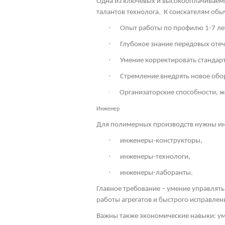
Одна из ключевых и высокооплачиваемы
талантов технолога.
К соискателям обы
·
Опыт работы по профилю 1-7 ле
·
Глубокое знание передовых оте
·
Умение корректировать стандарт
·
Стремление внедрять новое обо
·
Организаторские способности, 
Инженер
Для полимерных производств нужны ин
·
инженеры-конструкторы,
·
инженеры-технологи,
·
инженеры-лаборанты.
Главное требование – умение управлять
работы агрегатов и быстрого исправлен
Важны также экономические навыки: ум