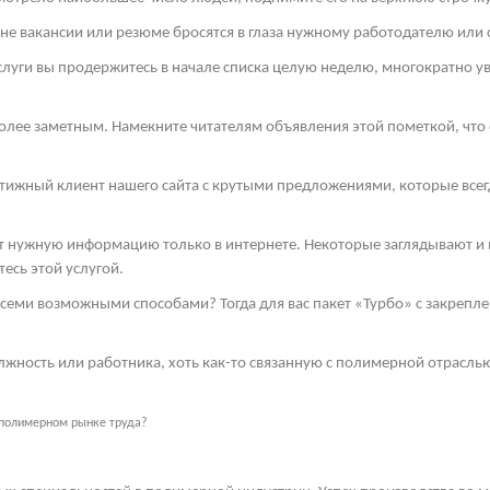
е вакансии или резюме бросятся в глаза нужному работодателю или 
луги вы продержитесь в начале списка целую неделю, многократно у
более заметным. Намекните читателям объявления этой пометкой, что о
стижный клиент нашего сайта с крутыми предложениями, которые всег
ут нужную информацию только в интернете. Некоторые заглядывают и в
есь этой услугой.
семи возможными способами? Тогда для вас пакет «Турбо» с закрепл
жность или работника, хоть как-то связанную с полимерной отрасль
 полимерном рынке труда?