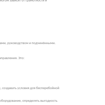
огом зависит от грамотности и
ками, руководством и подчинёнными.
правления. Это:
с, создавать условия для бесперебойной
 оборудование, определять выгодность