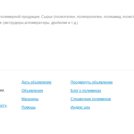
полимерной продукции. Сырье (полиэтилен, полипропилен, полиамид, полис
 (экструдеры,агломераторы, дробилки и т.д.)
Дать объявление
Продвинуть объявление
ии.
Объявления
Блог о полимерах
Магазины
Справочник полимеров
ерту
.
Помощь
Индекс цен