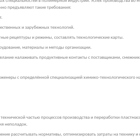
х специальностей в полимерной индустрии. Успех производства во мн
чно предъявляют такие требования:
т.
чественных и зарубежных технологий.
ные рецептуры и режимы, составлять технологические карты.
рудование, материалы и методы организации.
желание налаживать продуктивные контакты с поставщиками, смежни
женеры с определённой специализацией химико-технологического на
 технической частью процессов производства и переработки пластмас
ия неполадок.
ение рассчитывать нормативы, оптимизировать затраты на технику и