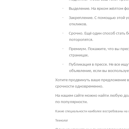
·
Выделение. На ярком жёлтом фон
·
Закрепление. С помощью этой ус
откликов.
·
Срочно. Ещё один способ стать 
поторопятся.
·
Премиум. Покажите, что вы пре
страницах.
·
Публикация в прессе. Не все ищ
объявление, если вы воспользует
Хотите продвинуть ваше предложение в
срочности одновременно.
На нашем сайте можно найти любую дол
по популярности.
Какие специальности наиболее востребованы на
Технолог