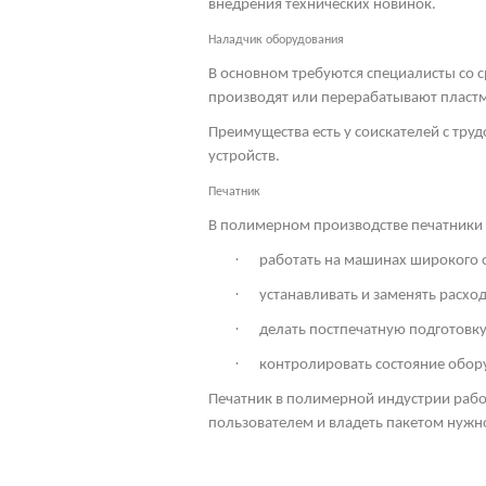
внедрения технических новинок.
Наладчик оборудования
В основном требуются специалисты со 
производят или перерабатывают пласт
Преимущества есть у соискателей с тр
устройств.
Печатник
В полимерном производстве печатники т
·
работать на машинах широкого 
·
устанавливать и заменять расхо
·
делать постпечатную подготовку
·
контролировать состояние обор
Печатник в полимерной индустрии раб
пользователем и владеть пакетом нужн