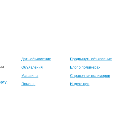
Дать объявление
Продвинуть объявление
ии.
Объявления
Блог о полимерах
Магазины
Справочник полимеров
ерту
.
Помощь
Индекс цен
шемуся пользователю 500руб на счет