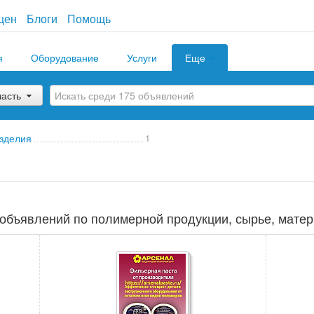
цен
Блоги
Помощь
я
Оборудование
Услуги
Еще
ласть
зделия
1
объявлений по полимерной продукции, сырье, матер