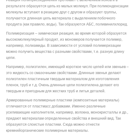
результате образуется цепь из малых молекул. При поликонденсации
молекулы вступают в реакцию друг с другом и образуют группы,
получается длинная цепь материала с выделением побочного
продукта (как правило, воды). Так образуются АБС, поливинилхлорид.
Полимеризация – химическая реакция, во время которой образуется
высокомолекулярный продукт, из мономеров получается полимер,
например, полиамиды. В зависимости от условий полимеризации
можно получить вещества с разными свойствами, т.е. разную длину
цепи.
Например, полиэтилен, имеющий короткое число цепей или звеньев –
это жидкость со смазочными свойствами. Длинные звенья делают
полиэтилен пластичным твердым материалом для изготовления
пленок, труб и т.д. Очень длинные цепи полиэтилена делают его
твердым и пригодным для жестких труб и литья деталей.
Армированные полимерные пластики (композитные материалы)
отличаются от пластмасс добавками. Именно различные
усиливающие наполнители, например, волокна, монокристаллы и др.,
придают материалам определенные свойства и внешний вид. Так
образуются слоистые пластики. Сюда можно отнести
кремнийорганические полимерные материалы.