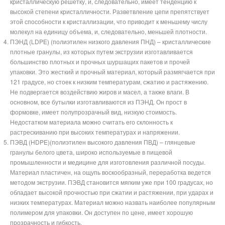
кристаллическую решетку, и, следовательно, имеет тенденцию к
высокой степени кристалличности. Разветвление цепи препятствует
этой способности к кристаллизации, что приводит к меньшему числу
молекул на единицу объема, и, следовательно, меньшей плотности.
ПЭНД (LDPE) (полиэтилен низкого давления ПНД) – кристаллические
плотные гранулы, из которых путем экструзии изготавливается
большинство плотных и прочных шуршащих пакетов и прочей
упаковки. Это жесткий и прочный материал, который размягчается при
121 градусе, но стоек к низким температурам, сжатию и растяжению.
Не подвергается воздействию жиров и масел, а также влаги. В
основном, все бутылки изготавливаются из ПЭНД. Он прост в
формовке, имеет полупрозрачный вид, низкую стоимость.
Недостатком материала можно считать его склонность к
растрескиванию при высоких температурах и напряжении.
ПЭВД (HDPE)(полиэтилен высокого давления ПВД) – глянцевые
гранулы белого цвета, широко используемые в пищевой
промышленности и медицине для изготовления различной посуды.
Материал пластичен, на ощупь воскообразный, переработка ведется
методом экструзии. ПЭВД становится мягким уже при 100 градусах, но
обладает высокой прочностью при сжатии и растяжении, при ударах и
низких температурах. Материал можно назвать наиболее популярным
полимером для упаковки. Он доступен по цене, имеет хорошую
прозрачность и гибкость.