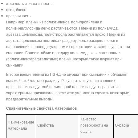
жесткость и эластичность;
цвет, блеск;
прозрачность.
Например, пленки из полиэтиленов, полипропилена и
поливинилхлорида легко растягиваются. Пленки из полиамида,
ацетата целлюлозы, полистирола растягиваются плохо. Пленки из
ацетата целлюлозы нестойки к раздиру, легко расщепляются в
направлении, перпендикулярном их ориентации, а также шуршат при
сминании. Более стойкие к раздиру полиамидные и лавсановые
(полиэтилентерефталатные) пленки, которые также шуршат при
сминании.
В то же время пленки из ПЭНД не шуршат при сминании и обладают
высокой стойкостью к раздиру. Результаты изучения внешних
признаков исследуемой полимерной пленки следует сравнить с
характерными признаками, после чего уже можно сделать некоторые
предварительные выводы.
Сравнительные свойства материалов
Качество
Наименование
Свойства
поверхности на
Окраска
материала
ощупь