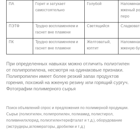
ПА
Горит и затухает
Голубой
Напомина
самостоятельно
жженый ро
перо
ПЭТФ
Трудно воспламеняем и
Светящийся
Сладкова
гаснет вне пламени
ПК
Трудно воспламеняем и
Желтоватый,
Напомина
гаснет вне пламени
коптит
жженую бу
При определенных навыках можно отличить полиэтилен
от полипропилена, несмотря на одинаковые признаки.
Полипропилен имеет более резкий запах продуктов
горения, похожий на жженую резину или горящий сургуч.
Фотографии полимерного сырья
Поиск объявлений спрос и предложения по полимерной продукции.
Сырье (полиэтилен, полипропилен, полиамид, полистирол,
поливинилхлорид, полиэтилентерефталат и т.д.), оборудование
(экструдеры,агломераторы, дробилки и т.д.)