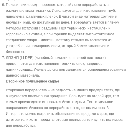
Поливинилхлорид – порошок, который легко переработать в
различные виды пластика. Используется для изготовления труб,
линолеума, различных пленок. В чистом виде материал хрупкий и
неэластичный, но доступный по цене. Перерабатывается в пленку
методом экструзии с раздувом. ПВХ термически нестабилен и
коррозионно активен, а при горении выделяет высокотоксичное
соединение хлора – диоксин, поэтому сегодня вытесняется из
употребления полипропиленом, который более экологичен и
безопасен.
ЛПЭНП (LLDPE) (линейный полиэтилен низкой плотности)
применяется для изготовления тонких пленок, например,
ламинирующих. Ученые до сих пор занимаются усовершенствованием
данного материала.
Вторичное полимерное сырье
Вторичная переработка – не редкость на многих предприятиях, где
выпускается полимерная продукция. Брак идет на второй круг, тем
самым производство становится безотходным. Есть отдельное
направление бизнеса по переработке отходов полимеров. В
Интернете можно встретить объявления по продаже сырья, где
изготовители хотят продать готовые полимеры или купить полимеры
для переработки.