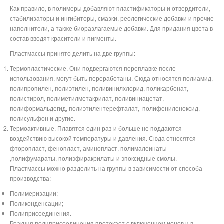
Как правило, в полимеры добавляют пластификаторы и отвердители,
стабилизаторы и ингибиторы, смазки, реологические добавки и прочие
наполнители, а также биоразлагаемые добавки. Для придания цвета в
состав вводят красители и пигменты.
Пластмассы принято делить на две группы:
Термопластические. Они подвергаются переплавке после
использования, могут быть переработаны. Сюда относятся полиамид,
полипропилен, полиэтилен, поливинилхлорид, поликарбонат,
полистирол, полиметилметакрилат, поливиниацетат,
полиформальдегид,
полиэтилентерефталат,
полифениленоксид,
полисульфон
и другие.
Термоактивные. Плавятся один раз и больше не поддаются
воздействию высокой температуры и давления. Сюда относятся
фторопласт, фенопласт, аминопласт,
полималеинаты
,полифумараты, полиэфиракрилаты и эпоксидные смолы
.
Пластмассы можно разделить на группы в зависимости от способа
производства:
Полимеризации;
Поликонденсации;
Полиприсоединения.
Реакция полиприсоединения протекает с включением ионов и в