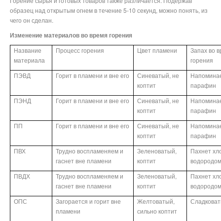
Горение сырья и готовых товаров также различается. Подержав
образец над открытым огнем в течение 5-10 секунд, можно понять, из
чего он сделан.
Изменение материалов во время горения
Название
Процесс горения
Цвет пламени
Запах во 
материала
горения
ПЭВД
Горит в пламени и вне его
Синеватый, не
Напомина
коптит
парафин
ПЭНД
Горит в пламени и вне его
Синеватый, не
Напомина
коптит
парафин
ПП
Горит в пламени и вне его
Синеватый, не
Напомина
коптит
парафин
ПВХ
Трудно воспламеняем и
Зеленоватый,
Пахнет хл
гаснет вне пламени
коптит
водородо
ПВДХ
Трудно воспламеняем и
Зеленоватый,
Пахнет хл
гаснет вне пламени
коптит
водородо
ОПС
Загорается и горит вне
Желтоватый,
Сладкова
пламени
сильно коптит