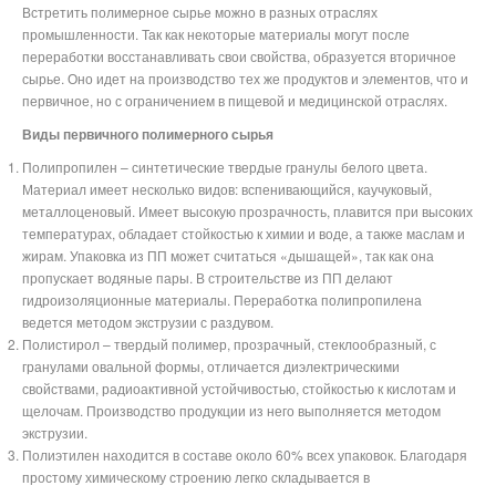
Встретить полимерное сырье можно в разных отраслях
промышленности. Так как некоторые материалы могут после
переработки восстанавливать свои свойства, образуется вторичное
сырье. Оно идет на производство тех же продуктов и элементов, что и
первичное, но с ограничением в пищевой и медицинской отраслях.
Виды первичного полимерного сырья
Полипропилен – синтетические твердые гранулы белого цвета.
Материал имеет несколько видов: вспенивающийся, каучуковый,
металлоценовый. Имеет высокую прозрачность, плавится при высоких
температурах, обладает стойкостью к химии и воде, а также маслам и
жирам. Упаковка из ПП может считаться «дышащей», так как она
пропускает водяные пары. В строительстве из ПП делают
гидроизоляционные материалы. Переработка полипропилена
ведется методом экструзии с раздувом.
Полистирол – твердый полимер, прозрачный, стеклообразный, с
гранулами овальной формы, отличается диэлектрическими
свойствами, радиоактивной устойчивостью, стойкостью к кислотам и
щелочам. Производство продукции из него выполняется методом
экструзии.
Полиэтилен находится в составе около 60% всех упаковок. Благодаря
простому химическому строению легко складывается в