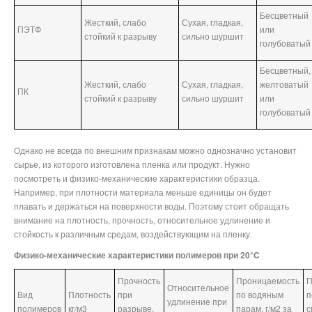
Бесцветный
Жесткий, слабо
Сухая, гладкая,
ПЭТФ
или
стойкий к разрыву
сильно шуршит
голубоватый
Бесцветный,
Жесткий, слабо
Сухая, гладкая,
желтоватый
ПК
стойкий к разрыву
сильно шуршит
или
голубоватый
Однако не всегда по внешним признакам можно однозначно установит
сырье, из которого изготовлена пленка или продукт. Нужно
посмотреть и физико-механические характеристики образца.
Например, при плотности материала меньше единицы он будет
плавать и держаться на поверхности воды. Поэтому стоит обращать
внимание на плотность, прочность, относительное удлинение и
стойкость к различным средам, воздействующим на пленку.
Физико-механические характеристики полимеров при 20°C
Прочность
Проницаемость
П
Относительное
Вид
Плотность
при
по водяным
п
удлинение при
полимеров
кг/м3
разрыве,
парам, г/м2 за
с