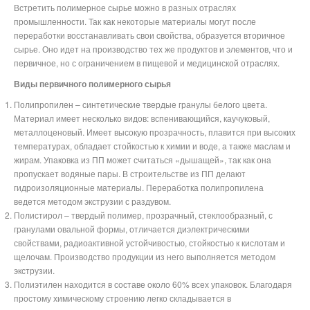
Встретить полимерное сырье можно в разных отраслях
промышленности. Так как некоторые материалы могут после
переработки восстанавливать свои свойства, образуется вторичное
сырье. Оно идет на производство тех же продуктов и элементов, что и
первичное, но с ограничением в пищевой и медицинской отраслях.
Виды первичного полимерного сырья
Полипропилен – синтетические твердые гранулы белого цвета.
Материал имеет несколько видов: вспенивающийся, каучуковый,
металлоценовый. Имеет высокую прозрачность, плавится при высоких
температурах, обладает стойкостью к химии и воде, а также маслам и
жирам. Упаковка из ПП может считаться «дышащей», так как она
пропускает водяные пары. В строительстве из ПП делают
гидроизоляционные материалы. Переработка полипропилена
ведется методом экструзии с раздувом.
Полистирол – твердый полимер, прозрачный, стеклообразный, с
гранулами овальной формы, отличается диэлектрическими
свойствами, радиоактивной устойчивостью, стойкостью к кислотам и
щелочам. Производство продукции из него выполняется методом
экструзии.
Полиэтилен находится в составе около 60% всех упаковок. Благодаря
простому химическому строению легко складывается в