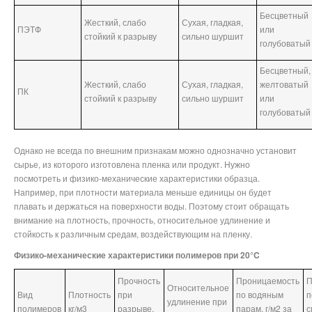
Бесцветный
Жесткий, слабо
Сухая, гладкая,
ПЭТФ
или
стойкий к разрыву
сильно шуршит
голубоватый
Бесцветный,
Жесткий, слабо
Сухая, гладкая,
желтоватый
ПК
стойкий к разрыву
сильно шуршит
или
голубоватый
Однако не всегда по внешним признакам можно однозначно установит
сырье, из которого изготовлена пленка или продукт. Нужно
посмотреть и физико-механические характеристики образца.
Например, при плотности материала меньше единицы он будет
плавать и держаться на поверхности воды. Поэтому стоит обращать
внимание на плотность, прочность, относительное удлинение и
стойкость к различным средам, воздействующим на пленку.
Физико-механические характеристики полимеров при 20°C
Прочность
Проницаемость
П
Относительное
Вид
Плотность
при
по водяным
п
удлинение при
полимеров
кг/м3
разрыве,
парам, г/м2 за
с