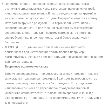
Поливинилхлорид – порошок, который легко переработать в
различные виды пластика. Используется для изготовления труб,
линолеума, различных пленок. В чистом виде материал хрупкий и
неэластичный, но доступный по цене. Перерабатывается в пленку
методом экструзии с раздувом. ПВХ термически нестабилен и
коррозионно активен, а при горении выделяет высокотоксичное
соединение хлора – диоксин, поэтому сегодня вытесняется из
употребления полипропиленом, который более экологичен и
безопасен.
ЛПЭНП (LLDPE) (линейный полиэтилен низкой плотности)
применяется для изготовления тонких пленок, например,
ламинирующих. Ученые до сих пор занимаются усовершенствованием
данного материала.
Вторичное полимерное сырье
Вторичная переработка – не редкость на многих предприятиях, где
выпускается полимерная продукция. Брак идет на второй круг, тем
самым производство становится безотходным. Есть отдельное
направление бизнеса по переработке отходов полимеров. В
Интернете можно встретить объявления по продаже сырья, где
изготовители хотят продать готовые полимеры или купить полимеры
для переработки.