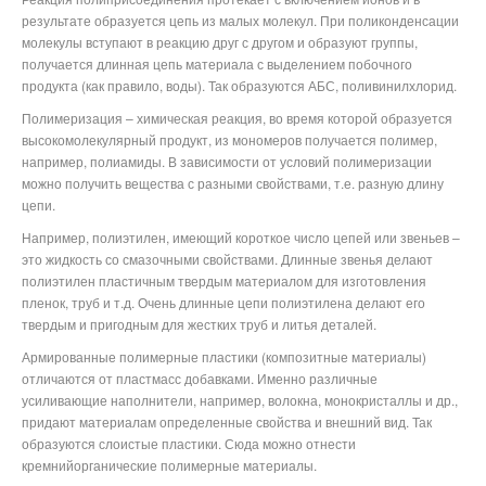
результате образуется цепь из малых молекул. При поликонденсации
молекулы вступают в реакцию друг с другом и образуют группы,
получается длинная цепь материала с выделением побочного
продукта (как правило, воды). Так образуются АБС, поливинилхлорид.
Полимеризация – химическая реакция, во время которой образуется
высокомолекулярный продукт, из мономеров получается полимер,
например, полиамиды. В зависимости от условий полимеризации
можно получить вещества с разными свойствами, т.е. разную длину
цепи.
Например, полиэтилен, имеющий короткое число цепей или звеньев –
это жидкость со смазочными свойствами. Длинные звенья делают
полиэтилен пластичным твердым материалом для изготовления
пленок, труб и т.д. Очень длинные цепи полиэтилена делают его
твердым и пригодным для жестких труб и литья деталей.
Армированные полимерные пластики (композитные материалы)
отличаются от пластмасс добавками. Именно различные
усиливающие наполнители, например, волокна, монокристаллы и др.,
придают материалам определенные свойства и внешний вид. Так
образуются слоистые пластики. Сюда можно отнести
кремнийорганические полимерные материалы.