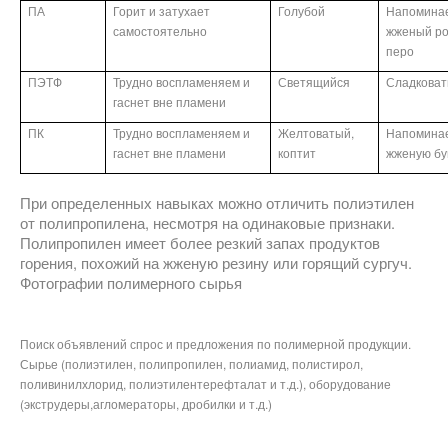
ПА
Горит и затухает
Голубой
Напомина
самостоятельно
жженый ро
перо
ПЭТФ
Трудно воспламеняем и
Светящийся
Сладкова
гаснет вне пламени
ПК
Трудно воспламеняем и
Желтоватый,
Напомина
гаснет вне пламени
коптит
жженую бу
При определенных навыках можно отличить полиэтилен
от полипропилена, несмотря на одинаковые признаки.
Полипропилен имеет более резкий запах продуктов
горения, похожий на жженую резину или горящий сургуч.
Фотографии полимерного сырья
Поиск объявлений спрос и предложения по полимерной продукции.
Сырье (полиэтилен, полипропилен, полиамид, полистирол,
поливинилхлорид, полиэтилентерефталат и т.д.), оборудование
(экструдеры,агломераторы, дробилки и т.д.)