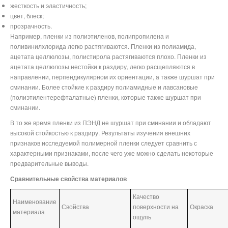
жесткость и эластичность;
цвет, блеск;
прозрачность.
Например, пленки из полиэтиленов, полипропилена и
поливинилхлорида легко растягиваются. Пленки из полиамида,
ацетата целлюлозы, полистирола растягиваются плохо. Пленки из
ацетата целлюлозы нестойки к раздиру, легко расщепляются в
направлении, перпендикулярном их ориентации, а также шуршат при
сминании. Более стойкие к раздиру полиамидные и лавсановые
(полиэтилентерефталатные) пленки, которые также шуршат при
сминании.
В то же время пленки из ПЭНД не шуршат при сминании и обладают
высокой стойкостью к раздиру. Результаты изучения внешних
признаков исследуемой полимерной пленки следует сравнить с
характерными признаками, после чего уже можно сделать некоторые
предварительные выводы.
Сравнительные свойства материалов
Качество
Наименование
Свойства
поверхности на
Окраска
материала
ощупь