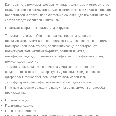
Как правило, в полимеры добавляют пластификаторы и отвердители,
стабилизаторы и ингибиторы, смазки, реологические добавки и прочие
наполнители, а также биоразлагаемые добавки. Для придания цвета в
состав вводят красители и пигменты.
Пластмассы принято делить на две группы:
Термопластические. Они подвергаются переплавке после
использования, могут быть переработаны. Сюда относятся полиамид,
полипропилен, полиэтилен, поливинилхлорид, поликарбонат,
полистирол, полиметилметакрилат, поливиниацетат,
полиформальдегид,
полиэтилентерефталат,
полифениленоксид,
полисульфон
и другие.
Термоактивные. Плавятся один раз и больше не поддаются
воздействию высокой температуры и давления. Сюда относятся
фторопласт, фенопласт, аминопласт,
полималеинаты
,полифумараты, полиэфиракрилаты и эпоксидные смолы
.
Пластмассы можно разделить на группы в зависимости от способа
производства:
Полимеризации;
Поликонденсации;
Полиприсоединения.
Реакция полиприсоединения протекает с включением ионов и в