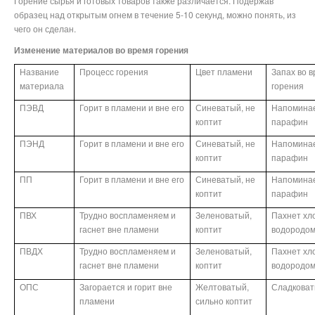
Горение сырья и готовых товаров также различается. Подержав
образец над открытым огнем в течение 5-10 секунд, можно понять, из
чего он сделан.
Изменение материалов во время горения
Название
Процесс горения
Цвет пламени
Запах во 
материала
горения
ПЭВД
Горит в пламени и вне его
Синеватый, не
Напомина
коптит
парафин
ПЭНД
Горит в пламени и вне его
Синеватый, не
Напомина
коптит
парафин
ПП
Горит в пламени и вне его
Синеватый, не
Напомина
коптит
парафин
ПВХ
Трудно воспламеняем и
Зеленоватый,
Пахнет хл
гаснет вне пламени
коптит
водородо
ПВДХ
Трудно воспламеняем и
Зеленоватый,
Пахнет хл
гаснет вне пламени
коптит
водородо
ОПС
Загорается и горит вне
Желтоватый,
Сладкова
пламени
сильно коптит