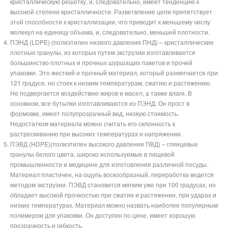
кристаллическую решетку, и, следовательно, имеет тенденцию к
высокой степени кристалличности. Разветвление цепи препятствует
этой способности к кристаллизации, что приводит к меньшему числу
молекул на единицу объема, и, следовательно, меньшей плотности.
ПЭНД (LDPE) (полиэтилен низкого давления ПНД) – кристаллические
плотные гранулы, из которых путем экструзии изготавливается
большинство плотных и прочных шуршащих пакетов и прочей
упаковки. Это жесткий и прочный материал, который размягчается при
121 градусе, но стоек к низким температурам, сжатию и растяжению.
Не подвергается воздействию жиров и масел, а также влаги. В
основном, все бутылки изготавливаются из ПЭНД. Он прост в
формовке, имеет полупрозрачный вид, низкую стоимость.
Недостатком материала можно считать его склонность к
растрескиванию при высоких температурах и напряжении.
ПЭВД (HDPE)(полиэтилен высокого давления ПВД) – глянцевые
гранулы белого цвета, широко используемые в пищевой
промышленности и медицине для изготовления различной посуды.
Материал пластичен, на ощупь воскообразный, переработка ведется
методом экструзии. ПЭВД становится мягким уже при 100 градусах, но
обладает высокой прочностью при сжатии и растяжении, при ударах и
низких температурах. Материал можно назвать наиболее популярным
полимером для упаковки. Он доступен по цене, имеет хорошую
прозрачность и гибкость.