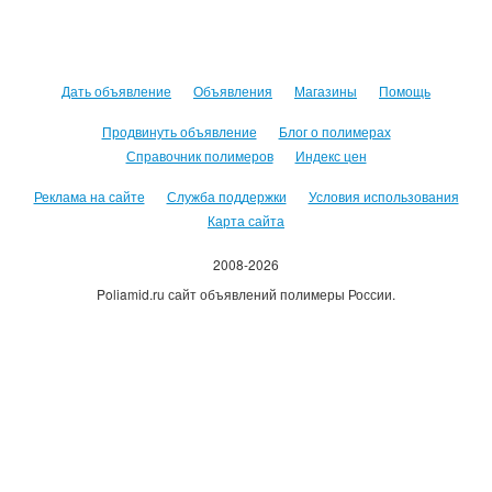
Дать объявление
Объявления
Магазины
Помощь
Продвинуть объявление
Блог о полимерах
Справочник полимеров
Индекс цен
Реклама на сайте
Служба поддержки
Условия использования
Карта сайта
2008-2026
Poliamid.ru сайт объявлений полимеры России.
Использование сайта, означает согласие с
Пользовательским
соглашением
.
Оплачивая услуги сайта, вы принимаете
оферту
.