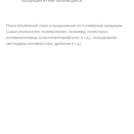
продукция из них производятся.
Поиск объявлений спрос и предложения по полимерной продукции.
Сырье (полиэтилен, полипропилен, полиамид, полистирол,
поливинилхлорид, полиэтилентерефталат и т.д.), оборудование
(экструдеры,агломераторы, дробилки и т.д.)