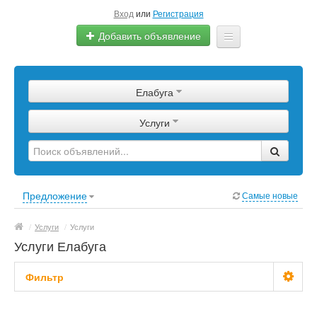
Вход
или
Регистрация
Добавить объявление
Главная
Елабуга
Сырье
Услуги
Изделия
Оборудование
Услуги
Предложение
Самые новые
Еще
/
Услуги
/
Услуги
Услуги Елабуга
Фильтр
Стоимость