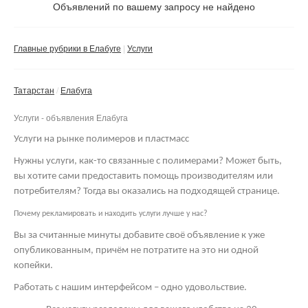
Не важно
Объявлений по вашему запросу не найдено
Валюта:
руб.
С фото
Главные рубрики в Елабуге
Услуги
Частные
Компании
Татарстан
Елабуга
Не важно
Услуги - объявления Елабуга
Сбросить фильтр
Применить
Услуги на рынке полимеров и пластмасс
Нужны услуги, как-то связанные с полимерами? Может быть,
вы хотите сами предоставить помощь производителям или
потребителям? Тогда вы оказались на подходящей странице.
Почему рекламировать и находить услуги лучше у нас?
Вы за считанные минуты добавите своё объявление к уже
опубликованным, причём не потратите на это ни одной
копейки.
Работать с нашим интерфейсом – одно удовольствие.