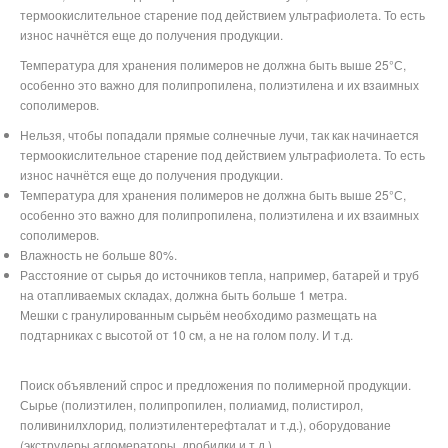
термоокислительное старение под действием ультрафиолета. То есть
износ начнётся еще до получения продукции.
Температура для хранения полимеров не должна быть выше 25°С,
особенно это важно для полипропилена, полиэтилена и их взаимных
сополимеров.
Нельзя, чтобы попадали прямые солнечные лучи, так как начинается
термоокислительное старение под действием ультрафиолета. То есть
износ начнётся еще до получения продукции.
Температура для хранения полимеров не должна быть выше 25°С,
особенно это важно для полипропилена, полиэтилена и их взаимных
сополимеров.
Влажность не больше 80%.
Расстояние от сырья до источников тепла, например, батарей и труб
на отапливаемых складах, должна быть больше 1 метра.
Мешки с гранулированным сырьём необходимо размещать на
подтарниках с высотой от 10 см, а не на голом полу. И т.д.
Поиск объявлений спрос и предложения по полимерной продукции.
Сырье (полиэтилен, полипропилен, полиамид, полистирол,
поливинилхлорид, полиэтилентерефталат и т.д.), оборудование
(экструдеры,агломераторы, дробилки и т.д.)