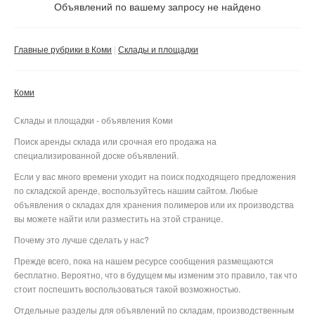
Не важно
Объявлений по вашему запросу не найдено
Валюта:
руб.
С фото
Главные рубрики в Коми
Склады и площадки
Без посредников
Компания
Коми
Не важно
Склады и площадки - объявления Коми
Сбросить фильтр
Применить
Поиск аренды склада или срочная его продажа на
специализированной доске объявлений.
Если у вас много времени уходит на поиск подходящего предложения
по складской аренде, воспользуйтесь нашим сайтом. Любые
объявления о складах для хранения полимеров или их производства
вы можете найти или разместить на этой странице.
Почему это лучше сделать у нас?
Прежде всего, пока на нашем ресурсе сообщения размещаются
бесплатно. Вероятно, что в будущем мы изменим это правило, так что
стоит поспешить воспользоваться такой возможностью.
Отдельные разделы для объявлений по складам, производственным