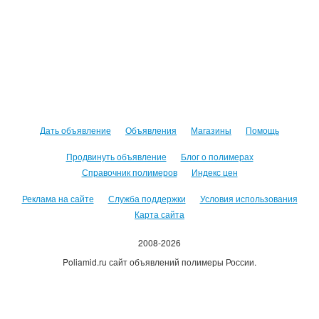
Дать объявление
Объявления
Магазины
Помощь
Продвинуть объявление
Блог о полимерах
Справочник полимеров
Индекс цен
Реклама на сайте
Служба поддержки
Условия использования
Карта сайта
2008-2026
Poliamid.ru сайт объявлений полимеры России.
Использование сайта, означает согласие с
Пользовательским
соглашением
.
Оплачивая услуги сайта, вы принимаете
оферту
.