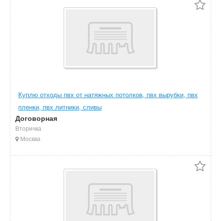
Куплю отходы пвх от натяжных потолков, пвх вырубки, пвх
пленки, пвх литники, сливы
Договорная
Вторичка
Москва