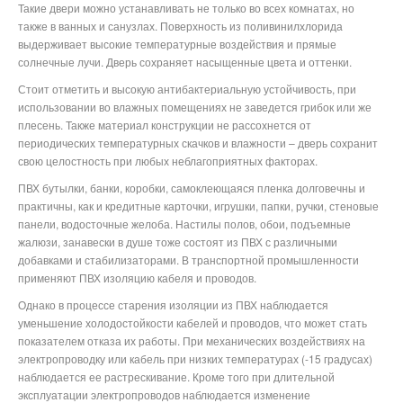
Такие двери можно устанавливать не только во всех комнатах, но
также в ванных и санузлах. Поверхность из поливинилхлорида
выдерживает высокие температурные воздействия и прямые
солнечные лучи. Дверь сохраняет насыщенные цвета и оттенки.
Стоит отметить и высокую антибактериальную устойчивость, при
использовании во влажных помещениях не заведется грибок или же
плесень. Также материал конструкции не рассохнется от
периодических температурных скачков и влажности – дверь сохранит
свою целостность при любых неблагоприятных факторах.
ПВХ бутылки, банки, коробки, самоклеющаяся пленка долговечны и
практичны, как и кредитные карточки, игрушки, папки, ручки, стеновые
панели, водосточные желоба. Настилы полов, обои, подъемные
жалюзи, занавески в душе тоже состоят из ПВХ с различными
добавками и стабилизаторами. В транспортной промышленности
применяют ПВХ изоляцию кабеля и проводов.
Однако в процессе старения изоляции из ПВХ наблюдается
уменьшение холодостойкости кабелей и проводов, что может стать
показателем отказа их работы. При механических воздействиях на
электропроводку или кабель при низких температурах (-15 градусах)
наблюдается ее растрескивание. Кроме того при длительной
эксплуатации электропроводов наблюдается изменение