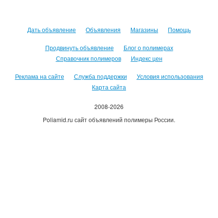
Дать объявление
Объявления
Магазины
Помощь
Продвинуть объявление
Блог о полимерах
Справочник полимеров
Индекс цен
Реклама на сайте
Служба поддержки
Условия использования
Карта сайта
2008-2026
Poliamid.ru сайт объявлений полимеры России.
Использование сайта, означает согласие с
Пользовательским
соглашением
.
Оплачивая услуги сайта, вы принимаете
оферту
.