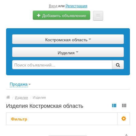
Вход
или
Регистрация
Добавить объявление
Главная
Костромская область
Сырье
Изделия
Изделия
Оборудование
Услуги
Продажа
Еще
/
Изделия
/
Изделия
Изделия Костромская область
Фильтр
С фото