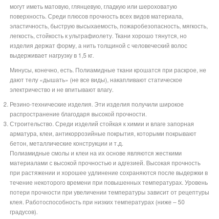
могут иметь матовую, глянцевую, гладкую или шероховатую
поверхность. Среди плюсов прочность всех видов материала,
эластичность, быструю высыхаемость, пожаробезопасность, мягкость,
легкость, стойкость к ультрафиолету. Ткани хорошо тянутся, но
изделия держат форму, а нить толщиной с человеческий волос
выдерживает нагрузку в 1,5 кг.
Минусы, конечно, есть. Полиамидные ткани крошатся при раскрое, не
дают телу «дышать» (не все виды), накапливают статическое
электричество и не впитывают влагу.
Резино-технические изделия. Эти изделия получили широкое
распространение благодаря высокой прочности.
Строительство. Среди изделий стойкая к химии и влаге запорная
арматура, клеи, антикоррозийные покрытия, которыми покрывают
бетон, металлические конструкции и т.д.
Полиамидные смолы и клеи на их основе являются жесткими
материалами с высокой прочностью и адгезией. Высокая прочность
при растяжении и хорошее удлинение сохраняются после выдержки в
течение некоторого времени при повышенных температурах. Уровень
потери прочности при увеличении температуры зависит от рецептуры
клея. Работоспособность при низких температурах (ниже – 50
градусов).