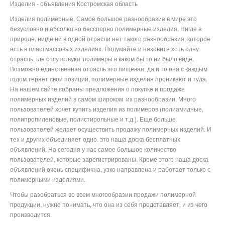
Изделия - объявления Костромская область
Изделия полимерные. Самое большое разнообразие в мире это
безусловно и абсолютно бесспорно полимерные изделия. Нигде в
природе, нигде ни в одной отрасли нет такого разнообразия, которое
есть в пластмассовых изделиях. Подумайте и назовите хоть одну
отрасль, где отсутствуют полимеры в каком бы то ни было виде.
Возможно единственная отрасль это пищевая, да и то она с каждым
годом теряет свои позиции, полимерные изделия проникают и туда.
На нашем сайте собраны предложения о покупке и продаже
полимерных изделий в самом широком их разнообразии. Много
пользователей хочет купить изделия из полимеров (полиамидные,
полипропиленовые, полистирольные и т.д.). Еще больше
пользователей желает осуществить продажу полимерных изделий. И
тех и других объединяет одно. это наша доска бесплатных
объявлений. На сегодня у нас самое большое количество
пользователей, которые зарегистрированы. Кроме этого наша доска
объявлений очень специфична, узко направлена и работает только с
полимерными изделиями.
Чтобы разобраться во всем многообразии продажи полимерной
продукции, нужно понимать, что она из себя представляет, и из чего
производится.