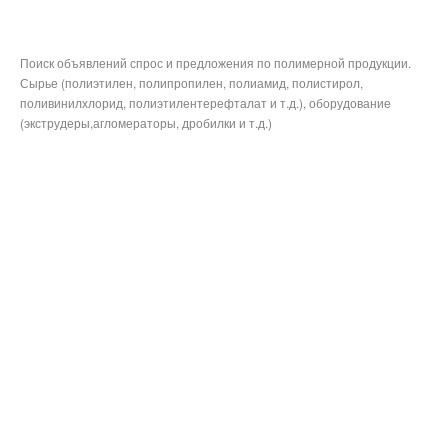
Поиск объявлений спрос и предложения по полимерной продукции.
Сырье (полиэтилен, полипропилен, полиамид, полистирол,
поливинилхлорид, полиэтилентерефталат и т.д.), оборудование
(экструдеры,агломераторы, дробилки и т.д.)