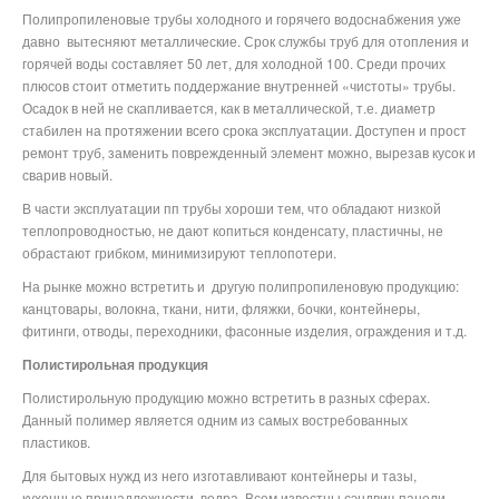
Полипропиленовые трубы холодного и горячего водоснабжения уже
давно
вытесняют металлические. Срок службы труб для отопления и
горячей воды составляет 50 лет, для холодной 100. Среди прочих
плюсов стоит отметить поддержание внутренней «чистоты» трубы.
Осадок в ней не скапливается, как в металлической, т.е. диаметр
стабилен на протяжении всего срока эксплуатации. Доступен и прост
ремонт труб, заменить поврежденный элемент можно, вырезав кусок и
сварив новый.
В части эксплуатации пп трубы хороши тем, что обладают низкой
теплопроводностью, не дают копиться конденсату, пластичны, не
обрастают грибком, минимизируют теплопотери.
На рынке можно встретить и
другую полипропиленовую продукцию:
канцтовары, волокна, ткани, нити, фляжки, бочки, контейнеры,
фитинги, отводы, переходники, фасонные изделия, ограждения и т.д.
Полистирольная продукция
Полистирольную продукцию можно встретить в разных сферах.
Данный полимер является одним из самых востребованных
пластиков.
Для бытовых нужд из него изготавливают контейнеры и тазы,
кухонные принадлежности, ведра. Всем известны сэндвич-панели,