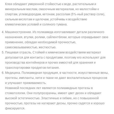
Клеи обладают умеренной стойкостью к воде, растительным и
минеральным маслам, смазочным материалам, но малостойки к
спиртам, углеводородам, кетонам, рассолам (5%-ный раствор соли),
сильным кислотам и щелочам, устойчивы к воздействию
климатических условий и соляного тумана.
Машиностроение. Из полиамида изготавливают детали различного
назначения, втулки, ролики, сайлентблоки, которые оправдывают свое
применение, обладая необходимой прочностью,
самосмазываемостью, жесткостью.
Пищевая отрасль. Стойкий к химическим воздействиям материал
допускается для контакта с продуктами, поэтому его используют для
производства контейнеров и прочих емкостей для хранения и
транспортировки продуктов питания.
Медицина. Полиамидная продукция, в частности, искусственные вены,
протезы, импланты, нити и ткани не дают воспалительных процессов
и улучшают приживаемость.
Новинкой последних лет являются полиамидные протезы в
стоматологии. Они полупрозрачны, имеют цвет десен и обладают
высокой эстетичностью. Эластичные и гибкие, но с повышенной
прочностью, протезы не натирают десны, прочно садятся и хорошо
фиксируются.