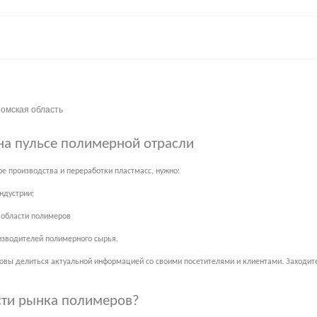
ромская область
на пульсе полимерной отрасли
е производства и переработки пластмасс, нужно:
ндустрии;
в области полимеров
изводителей полимерного сырья.
товы делиться актуальной информацией со своими посетителями и клиентами. Заходите 
сти рынка полимеров?