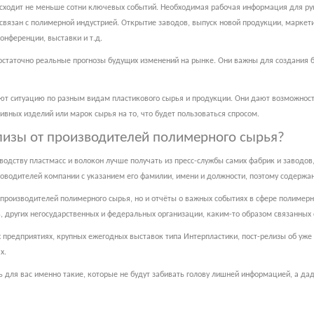
сходит не меньше сотни ключевых событий. Необходимая рабочая информация для рук
о связан с полимерной индустрией. Открытие заводов, выпуск новой продукции, марке
онференции, выставки и т.д.
статочно реальные прогнозы будущих изменений на рынке. Они важны для создания б
уют ситуацию по разным видам пластикового сырья и продукции. Они дают возможнос
вных изделий или марок сырья на то, что будет пользоваться спросом.
елизы от производителей полимерного сырья?
дству пластмасс и волокон лучше получать из пресс-службы самих фабрик и заводов, 
уководителей компании с указанием его фамилии, имени и должности, поэтому содерж
 производителей полимерного сырья, но и отчёты о важных событиях в сфере полимерн
 других негосударственных и федеральных организации, каким-то образом связанных 
предприятиях, крупных ежегодных выставок типа Интерпластики, пост-релизы об уже
х.
 для вас именно такие, которые не будут забивать голову лишней информацией, а да