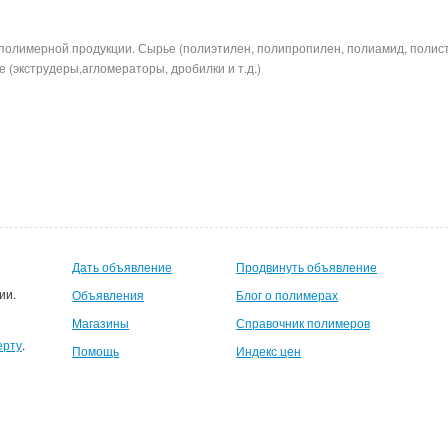
полимерной продукции. Сырье (полиэтилен, полипропилен, полиамид, полис
 (экструдеры,агломераторы, дробилки и т.д.)
Дать объявление
Продвинуть объявление
ии.
Объявления
Блог о полимерах
Магазины
Справочник полимеров
ерту
.
Помощь
Индекс цен