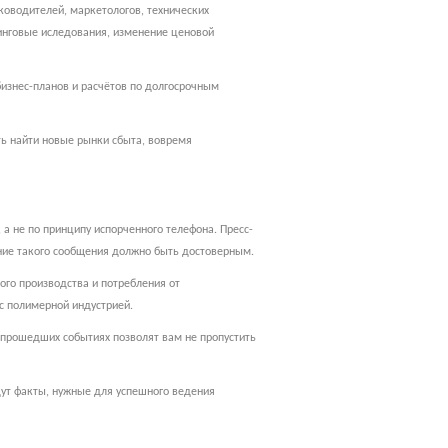
оводителей, маркетологов, технических
тинговые иследования, изменение ценовой
изнес-планов и расчётов по долгосрочным
ть найти новые рынки сбыта, вовремя
а не по принципу испорченного телефона. Пресс-
ание такого сообщения должно быть достоверным.
ого производства и потребления от
с полимерной индустрией.
 прошедших событиях позволят вам не пропустить
дут факты, нужные для успешного ведения