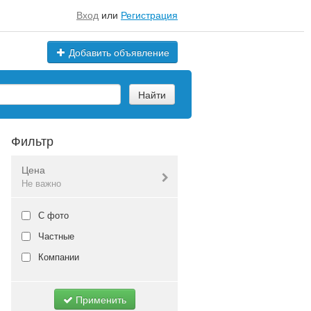
Вход
или
Регистрация
Добавить объявление
Найти
Фильтр
Цена
Не важно
Валюта:
руб.
С фото
Частные
Компании
Не важно
Применить