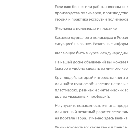
Если ваш бизнес или работа связаны с 
производства полимеров, производство
теория и практика экструзии полимеров,
Журналы о полимерах и пластике
Касаемо журналов о полимерах в Росси
ситуацией на рынке. Различные информ
Желающие быть в курсе международных 
На нашей доске объявлений вы можете 
быстро и удобно сделать из личного каб
Круг людей, который интересны книги о
или найти нужное объявление не только
пластмассах, резинах и синтетических
других уважаемых профессий.
Не упустите возможность купить, прод
или ценный печатный раритет легче там
на портале Тарра. Именно здесь велика
Химическое чтиво: какие темы в тренде