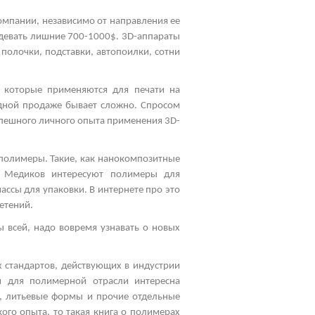
омпании, независимо от направления ее
девать лишние 700-1000$. 3
D
-аппараты
 полочки, подставки, автопоилки, сотни
, которые применяются для печати на
одной продаже бывает сложно. Спросом
спешного личного опыта применения 3
D
-
полимеры. Такие, как нанокомпозитные
к. Медиков интересуют полимеры для
ссы для упаковки. В интернете про это
етений.
 всей, надо вовремя узнавать о новых
 стандартов, действующих в индустрии
ия для полимерной отрасли интересна
ы, литьевые формы и прочие отдельные
ого опыта, то такая книга о полимерах