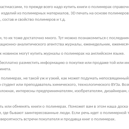
пластмассами, то прежде всего надо купить книги о полимерах справоч
 изделий из полимерных материалов, 3
D
печать на основе полимеров
 состав и свойство полимеров и т.д.
и, то их тоже достаточно много. Тут можно познакомиться с последн
ационно-аналитического агентства журналы, еженедельник, ежемеся
новинок могут купить журналы о полимерах на английском языке.
бесплатно разместить информацию о покупке или продаже той или ин
инета.
 полимерах, не такой уж и узкий, как может подумать непосвященный 
 студент или преподаватель химического, технологического ВУЗа. Во
 волокнах, интересны предпринимателям, изобретателям, дизайнерам,
ать или обменять книги о полимерах. Поможет вам в этом наша доска
, где бывают заинтересованные люди. Если речь идет о полимерной т
 вероятность встречи покупателя и продавца книг о полимерах.