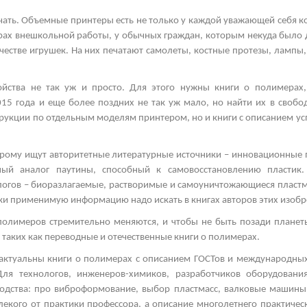
чать. Объемные принтеры есть не только у каждой уважающей себя к
нтрах внешкольной работы, у обычных граждан, которым некуда было 
честве игрушек. На них печатают самолеты, костные протезы, лампы,
ройства не так уж и просто. Для этого нужны книги о полимерах
015 года и еще более поздних не так уж мало, но найти их в своб
трукции по отдельным моделям принтером, но и книги с описанием у
орому ищут авторитетные литературные источники – инновационные 
нный аналог паутины, способный к самовосстановлению пласти
логов – биоразлагаемые, растворимые и самоуничтожающиеся пластма
ски применимую информацию надо искать в книгах авторов этих изобр
полимеров стремительно меняются, и чтобы не быть позади планеты
 таких как переводные и отечественные книги о полимерах.
актуальны книги о полимерах с описанием ГОСТов и международных
Для технологов, инженеров-химиков, разработчиков оборудован
водства: про виброформование, выбор пластмасс, валковые машин
лекого от практики профессора, а описание многолетнего практическ