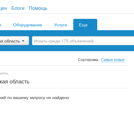
цен
Блоги
Помощь
я
Оборудование
Услуги
Еще
ая область
Сортировка :
Самые новые
азеты
кая область
ий по вашему запросу не найдено