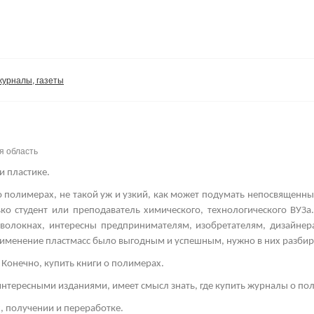
журналы, газеты
я область
и пластике.
 полимерах, не такой уж и узкий, как может подумать непосвященны
ко студент или преподаватель химического, технологического ВУЗа
х волокнах, интересны предпринимателям, изобретателям, дизайне
именение пластмасс было выгодным и успешным, нужно в них разбир
 Конечно, купить книги о полимерах.
нтересными изданиями, имеет смысл знать, где купить журналы о по
х, получении и переработке.