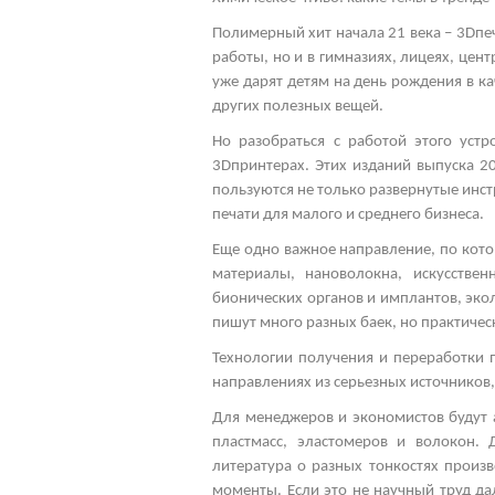
Полимерный хит начала 21 века – 3
D
пе
работы, но и в гимназиях, лицеях, це
уже дарят детям на день рождения в ка
других полезных вещей.
Но разобраться с работой этого уст
3
D
принтерах. Этих изданий выпуска 2
пользуются не только развернутые инс
печати для малого и среднего бизнеса.
Еще одно важное направление, по кот
материалы, нановолокна, искусстве
бионических органов и имплантов, эко
пишут много разных баек, но практиче
Технологии получения и переработки 
направлениях из серьезных источников,
Для менеджеров и экономистов будут 
пластмасс, эластомеров и волокон. 
литература о разных тонкостях произ
моменты. Если это не научный труд да