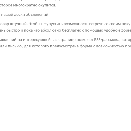
оторое многократно окупится.
ю нашей доски объявлений
товар штучный. Чтобы не упустить возможность встречи со своим пок
очень быстро и пока что абсолютно бесплатно с помощью удобной фор
ъявлений на интересующей вас странице поможет
RSS
-рассылка, кото
а или письмо, для которого предусмотрена форма с возможностью пр