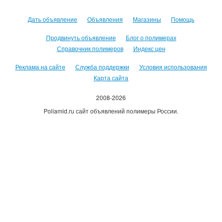
Дать объявление
Объявления
Магазины
Помощь
Продвинуть объявление
Блог о полимерах
Справочник полимеров
Индекс цен
Реклама на сайте
Служба поддержки
Условия использования
Карта сайта
2008-2026
Poliamid.ru сайт объявлений полимеры России.
Использование сайта, означает согласие с
Пользовательским
соглашением
.
Оплачивая услуги сайта, вы принимаете
оферту
.