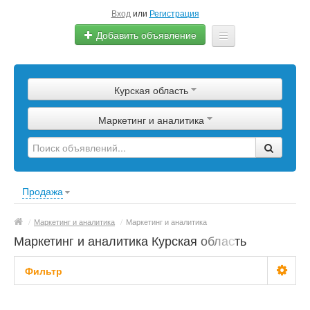
Вход
или
Регистрация
Добавить объявление
Главная
Курская область
Сырье
Маркетинг и аналитика
Изделия
Оборудование
Услуги
Продажа
Еще
/
Маркетинг и аналитика
/
Маркетинг и аналитика
Маркетинг и аналитика Курская область
Фильтр
С фото