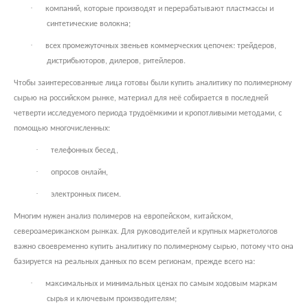
·
компаний, которые производят и перерабатывают пластмассы и
синтетические волокна;
·
всех промежуточных звеньев коммерческих цепочек: трейдеров,
дистрибьюторов, дилеров, ритейлеров.
Чтобы заинтересованные лица готовы были купить аналитику по полимерному
сырью на российском рынке, материал для неё собирается в последней
четверти исследуемого периода трудоёмкими и кропотливыми методами, с
помощью многочисленных:
·
телефонных бесед,
·
опросов онлайн,
·
электронных писем.
Многим нужен анализ полимеров на европейском, китайском,
североамериканском рынках. Для руководителей и крупных маркетологов
важно своевременно купить аналитику по полимерному сырью, потому что она
базируется на реальных данных по всем регионам, прежде всего на:
·
максимальных и минимальных ценах по самым ходовым маркам
сырья и ключевым производителям;