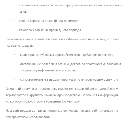
·
степени насыщенности рынка определёнными марками полимерного
сырья;
·
уровне спроса на каждый вид полимера;
·
ключевых событиях прошедшего периода.
Системный анализ полимеров включает таблицы и онлайн графики, которые
позволяют делать:
·
сравнение зарубежных и российских цен в рублёвом пересчёте,
·
отслеживание более чем сотни индексов по пластмассам, волокнам
и базовому нефтехимическому сырью;
·
самостоятельные выводы и прогнозы по интересующим аспектам.
Открытый доступ в интернете есть только для самых общих сведений про 9
термопластов с крупнотоннажным производством. Но это не та информация,
на котором можно строить успешный бизнес-план.
Наш сайт предлагает такую информацию, которая окупит себя многократно
при грамотном использовании.