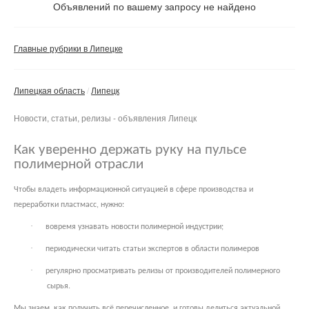
Объявлений по вашему запросу не найдено
Частные
Компании
Главные рубрики в Липецке
Сбросить фильтр
Применить
Липецкая область
Липецк
Новости, статьи, релизы - объявления Липецк
Как уверенно держать руку на пульсе
полимерной отрасли
Чтобы владеть информационной ситуацией в сфере производства и
переработки пластмасс, нужно:
·
вовремя узнавать новости полимерной индустрии;
·
периодически читать статьи экспертов в области полимеров
·
регулярно просматривать релизы от производителей полимерного
сырья.
Мы знаем, как получить всё перечисленное, и готовы делиться актуальной