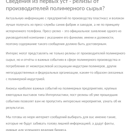
Сведения из первых уст - релизы от
производителей полимерного сырья?
Актуальную информацию с предприятий по производству пластмасс и волокон
лучше получать из пресс-службы самих фабрик и заводов, а не по принципу
испорченного телефона. Пресс-релиз – это официальное заявление одного из
руководителей компании с указанием его фамилии, имени и должности,
поэтому содержание такого сообщения должно быть достоверным.
Интерес могут представлять не только релизы от производителей полимерного
сырья, но и отчёты о важных событиях в сфере полимерного производства и
потребления от межотраслевой ассоциации индустрии полимеров, других
негосударственных и федеральных организации, каким-то образом связанных
с полимерной индустрией.
Анонсы наиболее важных событий на полимерных предприятиях, крупных
ежегодных выставок типа Интерпластики, пост-релизы об уже прошедших
событиях позволят вам не пропустить интересные мероприятия, узнать об их
результатах.
Мы готовы из моря интернет-сообщений выбирать для вас именно такие,
которые не будут забивать голову лишней информацией, а дадут факты,
нужные для успешного ведения бизнеса.