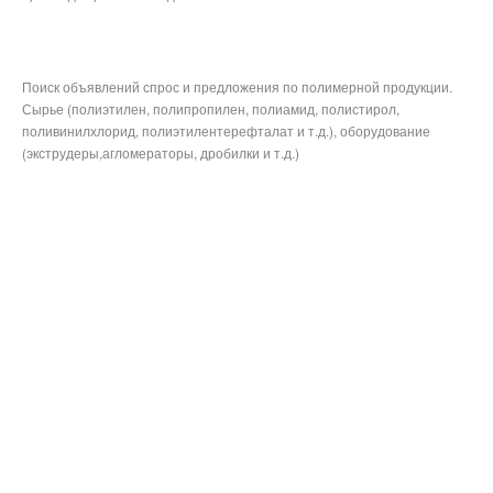
Поиск объявлений спрос и предложения по полимерной продукции.
Сырье (полиэтилен, полипропилен, полиамид, полистирол,
поливинилхлорид, полиэтилентерефталат и т.д.), оборудование
(экструдеры,агломераторы, дробилки и т.д.)