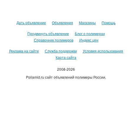
Дать объявление
Объявления
Магазины
Помощь
Продвинуть объявление
Блог о полимерах
Справочник полимеров
Индекс цен
Реклама на сайте
Служба поддержки
Условия использования
Карта сайта
2008-2026
Poliamid.ru сайт объявлений полимеры России.
Использование сайта, означает согласие с
Пользовательским
соглашением
.
Оплачивая услуги сайта, вы принимаете
оферту
.