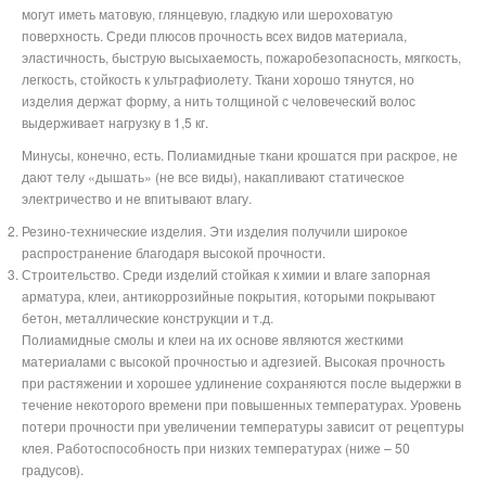
могут иметь матовую, глянцевую, гладкую или шероховатую
поверхность. Среди плюсов прочность всех видов материала,
эластичность, быструю высыхаемость, пожаробезопасность, мягкость,
легкость, стойкость к ультрафиолету. Ткани хорошо тянутся, но
изделия держат форму, а нить толщиной с человеческий волос
выдерживает нагрузку в 1,5 кг.
Минусы, конечно, есть. Полиамидные ткани крошатся при раскрое, не
дают телу «дышать» (не все виды), накапливают статическое
электричество и не впитывают влагу.
Резино-технические изделия. Эти изделия получили широкое
распространение благодаря высокой прочности.
Строительство. Среди изделий стойкая к химии и влаге запорная
арматура, клеи, антикоррозийные покрытия, которыми покрывают
бетон, металлические конструкции и т.д.
Полиамидные смолы и клеи на их основе являются жесткими
материалами с высокой прочностью и адгезией. Высокая прочность
при растяжении и хорошее удлинение сохраняются после выдержки в
течение некоторого времени при повышенных температурах. Уровень
потери прочности при увеличении температуры зависит от рецептуры
клея. Работоспособность при низких температурах (ниже – 50
градусов).