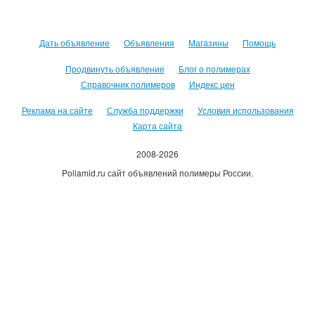
Дать объявление
Объявления
Магазины
Помощь
Продвинуть объявление
Блог о полимерах
Справочник полимеров
Индекс цен
Реклама на сайте
Служба поддержки
Условия использования
Карта сайта
2008-2026
Poliamid.ru сайт объявлений полимеры России.
Использование сайта, означает согласие с
Пользовательским
соглашением
.
Оплачивая услуги сайта, вы принимаете
оферту
.