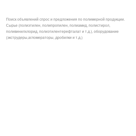
Поиск объявлений спрос и предложения по полимерной продукции.
Сырье (полиэтилен, полипропилен, полиамид, полистирол,
поливинилхлорид, полиэтилентерефталат и т.д.), оборудование
(экструдеры,агломераторы, дробилки и т.д.)