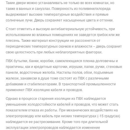
Такие двери можно устанавливать не только во всех комнатах, но
также в ванных и санузлах. Поверхность из поливинилхлорида
выдерживает высокие температурные воздействия и прямые
солнечные лучи. Дверь сохраняет насыщенные цвета и оттенки.
Стоит отметить и высокую антибактериальную устойчивость, при
использовании во влажных помещениях не заведется грибок или же
плесень. Также материал конструкции не рассохнется от
периодических температурных скачков и влажности – дверь сохранит
свою целостность при любых неблагоприятных факторах.
ПВХ бутылки, банки, коробки, самоклеющаяся пленка долговечны и
практичны, как и кредитные карточки, игрушки, папки, ручки, стеновые
панели, водосточные желоба. Настилы полов, обои, подъемные
жалюзи, занавески в душе тоже состоят из ПВХ с различными
добавками и стабилизаторами. В транспортной промышленности
применяют ПВХ изоляцию кабеля и проводов.
Однако в процессе старения изоляции из ПВХ наблюдается
уменьшение холодостойкости кабелей и проводов, что может стать
показателем отказа их работы. При механических воздействиях на
электропроводку или кабель при низких температурах (-15 градусах)
наблюдается ее растрескивание. Кроме того при длительной
эксплуатации электропроводов наблюдается изменение