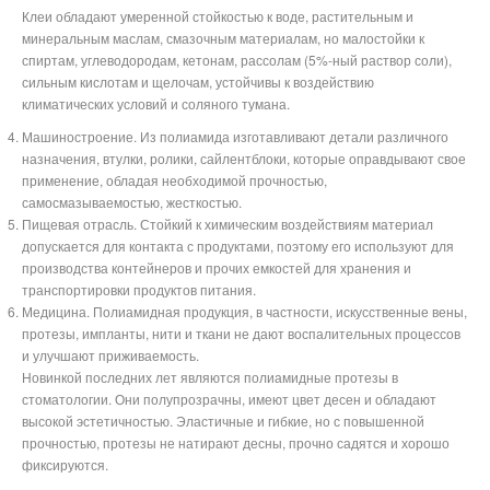
Клеи обладают умеренной стойкостью к воде, растительным и
минеральным маслам, смазочным материалам, но малостойки к
спиртам, углеводородам, кетонам, рассолам (5%-ный раствор соли),
сильным кислотам и щелочам, устойчивы к воздействию
климатических условий и соляного тумана.
Машиностроение. Из полиамида изготавливают детали различного
назначения, втулки, ролики, сайлентблоки, которые оправдывают свое
применение, обладая необходимой прочностью,
самосмазываемостью, жесткостью.
Пищевая отрасль. Стойкий к химическим воздействиям материал
допускается для контакта с продуктами, поэтому его используют для
производства контейнеров и прочих емкостей для хранения и
транспортировки продуктов питания.
Медицина. Полиамидная продукция, в частности, искусственные вены,
протезы, импланты, нити и ткани не дают воспалительных процессов
и улучшают приживаемость.
Новинкой последних лет являются полиамидные протезы в
стоматологии. Они полупрозрачны, имеют цвет десен и обладают
высокой эстетичностью. Эластичные и гибкие, но с повышенной
прочностью, протезы не натирают десны, прочно садятся и хорошо
фиксируются.