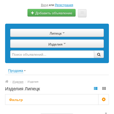
Вход
или
Регистрация
Добавить объявление
Главная
Липецк
Сырье
Изделия
Изделия
Оборудование
Услуги
Продажа
Еще
/
Изделия
/
Изделия
Изделия Липецк
Фильтр
С фото