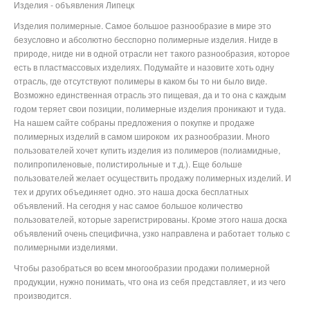
Изделия - объявления Липецк
Изделия полимерные. Самое большое разнообразие в мире это
безусловно и абсолютно бесспорно полимерные изделия. Нигде в
природе, нигде ни в одной отрасли нет такого разнообразия, которое
есть в пластмассовых изделиях. Подумайте и назовите хоть одну
отрасль, где отсутствуют полимеры в каком бы то ни было виде.
Возможно единственная отрасль это пищевая, да и то она с каждым
годом теряет свои позиции, полимерные изделия проникают и туда.
На нашем сайте собраны предложения о покупке и продаже
полимерных изделий в самом широком их разнообразии. Много
пользователей хочет купить изделия из полимеров (полиамидные,
полипропиленовые, полистирольные и т.д.). Еще больше
пользователей желает осуществить продажу полимерных изделий. И
тех и других объединяет одно. это наша доска бесплатных
объявлений. На сегодня у нас самое большое количество
пользователей, которые зарегистрированы. Кроме этого наша доска
объявлений очень специфична, узко направлена и работает только с
полимерными изделиями.
Чтобы разобраться во всем многообразии продажи полимерной
продукции, нужно понимать, что она из себя представляет, и из чего
производится.