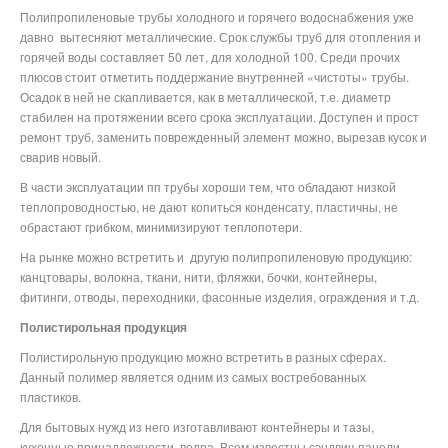
Полипропиленовые трубы холодного и горячего водоснабжения уже
давно
вытесняют металлические. Срок службы труб для отопления и
горячей воды составляет 50 лет, для холодной 100. Среди прочих
плюсов стоит отметить поддержание внутренней «чистоты» трубы.
Осадок в ней не скапливается, как в металлической, т.е. диаметр
стабилен на протяжении всего срока эксплуатации. Доступен и прост
ремонт труб, заменить поврежденный элемент можно, вырезав кусок и
сварив новый.
В части эксплуатации пп трубы хороши тем, что обладают низкой
теплопроводностью, не дают копиться конденсату, пластичны, не
обрастают грибком, минимизируют теплопотери.
На рынке можно встретить и
другую полипропиленовую продукцию:
канцтовары, волокна, ткани, нити, фляжки, бочки, контейнеры,
фитинги, отводы, переходники, фасонные изделия, ограждения и т.д.
Полистирольная продукция
Полистирольную продукцию можно встретить в разных сферах.
Данный полимер является одним из самых востребованных
пластиков.
Для бытовых нужд из него изготавливают контейнеры и тазы,
кухонные принадлежности, ведра. Всем известны сэндвич-панели,