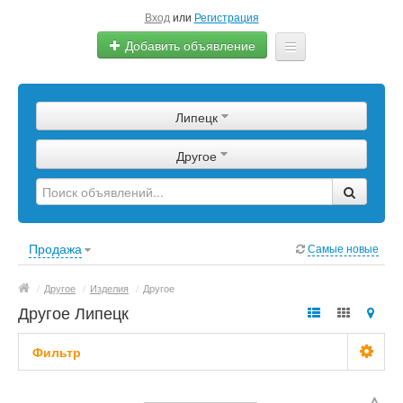
Вход
или
Регистрация
Добавить объявление
Главная
Липецк
Сырье
Другое
Изделия
Оборудование
Услуги
Продажа
Самые новые
Еще
/
Другое
/
Изделия
/
Другое
Другое Липецк
Фильтр
Цена