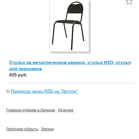
Не важно
Валюта:
руб.
С фото
Частные
Компании
Не важно
Сбросить фильтр
Применить
Стулья на металлическом каркасе, стулья ИЗО, стулья
для персонала
625 руб.
Подписка через RSS на "Другое"
Главные рубрики в Липецке
Изделия
Липецкая область
Липецк