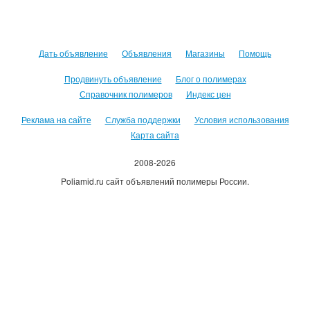
Дать объявление
Объявления
Магазины
Помощь
Продвинуть объявление
Блог о полимерах
Справочник полимеров
Индекс цен
Реклама на сайте
Служба поддержки
Условия использования
Карта сайта
2008-2026
Poliamid.ru сайт объявлений полимеры России.
Использование сайта, означает согласие с
Пользовательским
соглашением
.
Оплачивая услуги сайта, вы принимаете
оферту
.