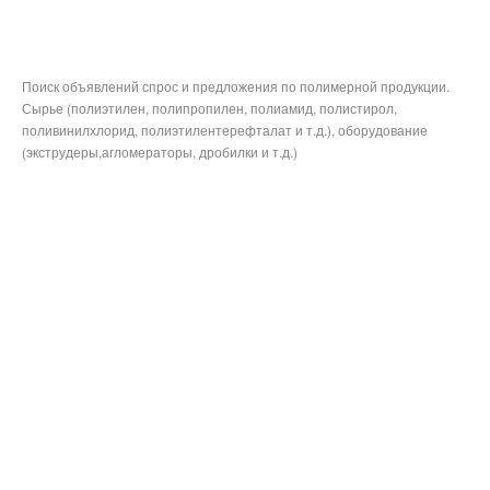
Поиск объявлений спрос и предложения по полимерной продукции.
Сырье (полиэтилен, полипропилен, полиамид, полистирол,
поливинилхлорид, полиэтилентерефталат и т.д.), оборудование
(экструдеры,агломераторы, дробилки и т.д.)