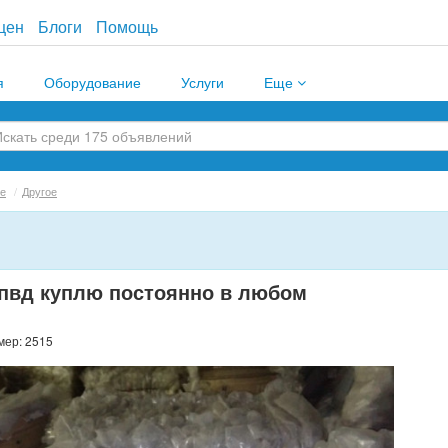
цен
Блоги
Помощь
я
Оборудование
Услуги
Еще
е
/
Другое
 пвд куплю постоянно в любом
мер: 2515