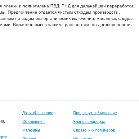
ч пленки и полиэтилена ПВД, ПНД для дальнейшей переработки.
ы. Предпочтение отдается чистым отходам производств ,
ванным по видам без органических включений, масляных следов.
ами. Возможен вывоз нашим транспортом, по договоренности.
Дать объявление
Продвинуть объявление
ии.
Объявления
Блог о полимерах
Магазины
Справочник полимеров
ерту
.
Помощь
Индекс цен