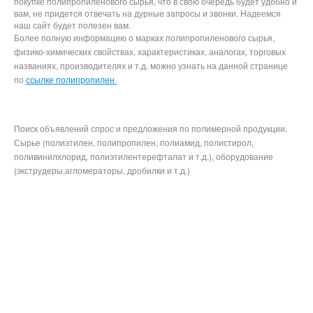
покупке полипропиленового сырья, что в свою очередь будет удобно и
вам, не придется отвечать на дурные запросы и звонки. Надеемся
наш сайт будет полезен вам.
Более полную информацию о марках полипропиленового сырья,
физико-химических свойствах, характеристиках, аналогах, торговых
названиях, производителях и т.д. можно узнать на данной странице
по
ссылке полипропилен
Поиск объявлений спрос и предложения по полимерной продукции.
Сырье (полиэтилен, полипропилен, полиамид, полистирол,
поливинилхлорид, полиэтилентерефталат и т.д.), оборудование
(экструдеры,агломераторы, дробилки и т.д.)