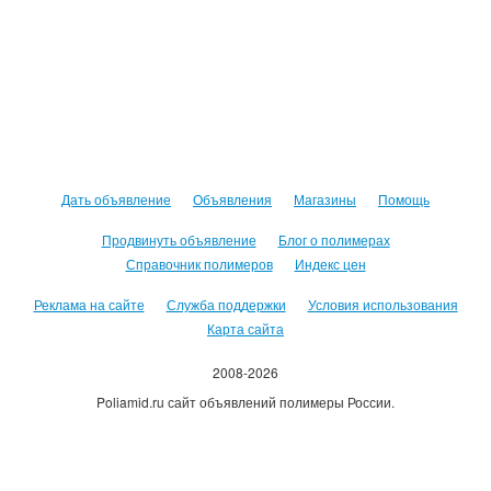
Дать объявление
Объявления
Магазины
Помощь
Продвинуть объявление
Блог о полимерах
Справочник полимеров
Индекс цен
Реклама на сайте
Служба поддержки
Условия использования
Карта сайта
2008-2026
Poliamid.ru сайт объявлений полимеры России.
Использование сайта, означает согласие с
Пользовательским
соглашением
.
Оплачивая услуги сайта, вы принимаете
оферту
.