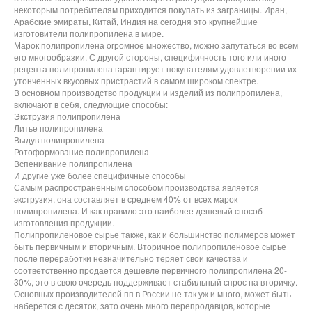
некоторым потребителям приходится покупать из заграницы. Иран,
Арабские эмираты, Китай, Индия на сегодня это крупнейшие
изготовители полипропилена в мире.
Марок полипропилена огромное множество, можно запутаться во всем
его многообразии. С другой стороны, специфичность того или иного
рецепта полипропилена гарантирует покупателям удовлетворении их
утонченных вкусовых пристрастий в самом широком спектре.
В основном производство продукции и изделий из полипропилена,
включают в себя, следующие способы:
Экструзия полипропилена
Литье полипропилена
Выдув полипропилена
Ротоформование полипропилена
Вспенивание полипропилена
И другие уже более специфичные способы
Самым распространенным способом производства является
экструзия, она составляет в среднем 40% от всех марок
полипропилена. И как правило это наиболее дешевый способ
изготовления продукции.
Полипропиленовое сырье также, как и большинство полимеров может
быть первичным и вторичным. Вторичное полипропиленовое сырье
после переработки незначительно теряет свои качества и
соответственно продается дешевле первичного полипропилена 20-
30%, это в свою очередь поддерживает стабильный спрос на вторичку.
Основных производителей пп в России не так уж и много, может быть
наберется с десяток, зато очень много перепродавцов, которые