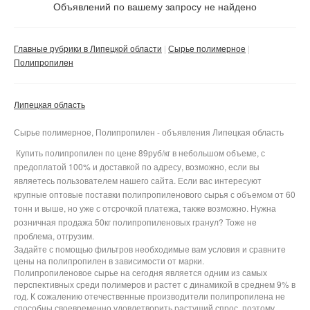
Не важно
Объявлений по вашему запросу не найдено
Валюта:
руб.
С фото
Главные рубрики в Липецкой области
Сырье полимерное
Частные
Полипропилен
Компании
Липецкая область
Не важно
Сбросить фильтр
Применить
Сырье полимерное, Полипропилен - объявления Липецкая область
Купить полипропилен по цене 89руб/кг в небольшом объеме, с
предоплатой 100% и доставкой по адресу, возможно, если вы
являетесь пользователем нашего сайта. Если вас интересуют
крупные оптовые поставки полипропиленового сырья с объемом от 60
тонн и выше, но уже с отсрочкой платежа, также возможно. Нужна
розничная продажа 50кг полипропиленовых гранул? Тоже не
проблема, отгрузим.
Задайте с помощью фильтров необходимые вам условия и сравните
цены на полипропилен в зависимости от марки.
Полипропиленовое сырье на сегодня является одним из самых
перспективных среди полимеров и растет с динамикой в среднем 9% в
год. К сожалению отечественные производители полипропилена не
способны своевременно удовлетворить растущий спрос, поэтому