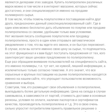
являются дилерами этих заводов. Купить полипропилен различных
марок можно в том числе и в интернет магазине, которых сейчас
достаточно, и они специализируются именно на продаже
полимерного сырья.
В том числе, чтобы помочь покупателям и поставщикам найти друг
друга, предназначен данный узкоспециализированный сайт. Где в
один клик можно бесплатно дать объявление по покупке или продаже
полипропилена со своими, удобными только вам условиями.
Нет желания писать сообщение покупателю или продавцу
полипропилена, просто в один клик отправьте автоматическое
уведомление о том, что вы ждете его звонок, и он быстро перезвонит.
В случае, если вы хотите именно свою цену за сырье, то подпишитесь
на этот функционал и к вам будут поступать предложения от тех, кого
заинтересует ваше ценовое предложение по полипропилену.
Еще раз обращаем внимание пользователей на специфичность сайта,
это именно полимеры, т.е. тут нет, не нужной, лишней информации, а
исключительно только согласно тематике. А это значит, что все
серьезные и крупные поставщики на рынке полипропилена находятся
именно на нашем сайте, что упрощает пользователю возможность
сравнения и выбора.
Советуем, тем, кто размещает свои объявления о полипропилене,
выкладывать более детальную информацию. Цена на склада в случае
самовывоза, в зависимости от партий, стоимость доставки в основные
регионы, условия по оплате, наличие паспортов и сертификатов
качества, производитель полипропилена и т.д. Это в свою очень
сильно упростит потребителям принять правильное решение о