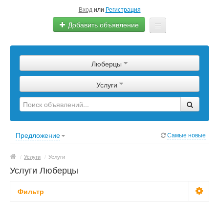
Вход
или
Регистрация
Добавить объявление
Главная
Люберцы
Сырье
Услуги
Изделия
Оборудование
Услуги
Предложение
Самые новые
Еще
/
Услуги
/
Услуги
Услуги Люберцы
Фильтр
Стоимость