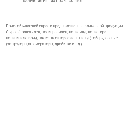
продукция из них производятся.
Поиск объявлений спрос и предложения по полимерной продукции.
Сырье (полиэтилен, полипропилен, полиамид, полистирол,
поливинилхлорид, полиэтилентерефталат и т.д.), оборудование
(экструдеры,агломераторы, дробилки и т.д.)