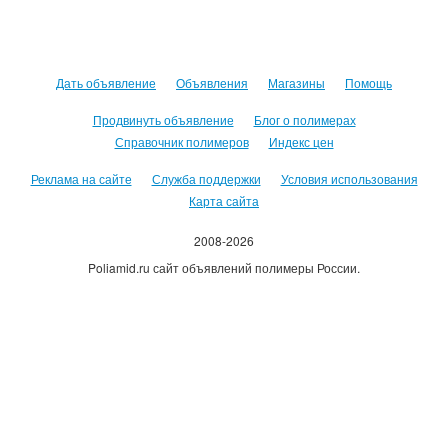
Дать объявление
Объявления
Магазины
Помощь
Продвинуть объявление
Блог о полимерах
Справочник полимеров
Индекс цен
Реклама на сайте
Служба поддержки
Условия использования
Карта сайта
2008-2026
Poliamid.ru сайт объявлений полимеры России.
Использование сайта, означает согласие с
Пользовательским
соглашением
.
Оплачивая услуги сайта, вы принимаете
оферту
.