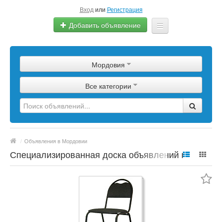
Вход
или
Регистрация
Добавить объявление
Главная
Мордовия
Сырье
Все категории
Изделия
Оборудование
Услуги
/
Объявления в Мордовии
Еще
Специализированная доска объявлений по
полимерной продукции, сырье, материалы,
цены, марки