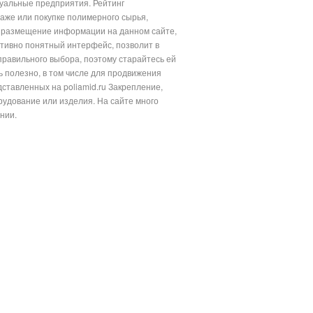
дуальные предприятия. Рейтинг
аже или покупке полимерного сырья,
то размещение информации на данном сайте,
тивно понятный интерфейс, позволит в
равильного выбора, поэтому старайтесь ей
нь полезно, в том числе для продвижения
тавленных на poliamid.ru Закрепление,
рудование или изделия. На сайте много
нии.