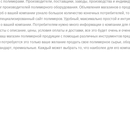
с полимерами. Производители, поставщики, заводы, производства и индиви
г производителей полимерного оборудования. Объявления магазинов о прод
чтоб о вашей компании узнало большое количество конечных потребителей, 
специализированный сайт полимеров. Удобный, максимально простой и интуи
о вашей компании. Потребителям нужно много информации о компании для п
сты с описание, цены, условия оплаты и доставки, все это будет очень и оче
ваш магазин полимерной продукции с помощью различных инструментов предс
м потребуется это только ваше желание продать свое полимерное сырье, обо
андарт, премиальные. Каждый может выбрать то, что наиболее для его компа