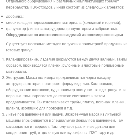
Отдельного оборудования и различных комплектующих требует
переработка ПВХ-отходов. Линия состоит из следующих агрегатов:
дробилка;
смеситель для перемешивания материала (холодный и горячий);
гранулятор (линия с экструдером, гранулятором и виброситом).
Оборудование по изготовлению изделий из полимерного сырья
Существует несколько методов получения полимерной продукции из
готовых гранул:
Каландрирование. Изделия формуются между двумя валками. Таким
образом, производятся пленки, рулонные и листовые полимерные
материалы.
Экструзия. Масса полимера продавливается через насадку
экструдера, которая повторяет форму изделия. Как правило,
оборудование шнековое, куда полимер поступает в виде гранул или
порошка, там нагревается до вязкого состояния и затем
продавливается. Так изготавливают трубы, плитку, погонаж, пленки,
шланги, изоляцию для проводов и т.д.
Литье под давлением или выдув. Вязкотекучая масса из литьевой
машины впрыскивается в специальную форму под давлением. Там
охлаждается и твердеет. Так получают различные детали для
соединения труб, отделочную плитку, сифоны, ПЭТ-тару и др.