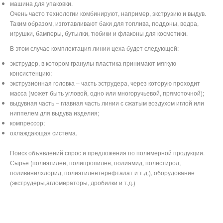
машина для упаковки.
Очень часто технологии комбинируют, например, экструзию и выдув.
Таким образом, изготавливают баки для топлива, поддоны, ведра,
игрушки, бамперы, бутылки, тюбики и флаконы для косметики.
В этом случае комплектация линии цеха будет следующей:
экструдер, в котором гранулы пластика принимают мягкую
консистенцию;
экструзионная головка – часть эструдера, через которую проходит
масса (может быть угловой, одно или многоручьевой, прямоточной);
выдувная часть – главная часть линии с сжатым воздухом иглой или
ниппелем для выдува изделия;
компрессор;
охлаждающая система.
Поиск объявлений спрос и предложения по полимерной продукции.
Сырье (полиэтилен, полипропилен, полиамид, полистирол,
поливинилхлорид, полиэтилентерефталат и т.д.), оборудование
(экструдеры,агломераторы, дробилки и т.д.)