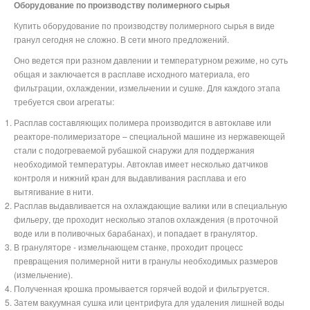
Оборудование по производству полимерного сырья
Купить оборудование по производству полимерного сырья в виде
гранул сегодня не сложно. В сети много предложений.
Оно ведется при разном давлении и температурном режиме, но суть
общая и заключается в расплаве исходного материала, его
фильтрации, охлаждении, измельчении и сушке. Для каждого этапа
требуется свои агрегаты:
Расплав составляющих полимера производится в автоклаве или
реакторе-полимеризаторе – специальной машине из нержавеющей
стали с подогреваемой рубашкой снаружи для поддержания
необходимой температуры. Автоклав имеет несколько датчиков
контроля и нижний кран для выдавливания расплава и его
вытягивание в нити.
Расплав выдавливается на охлаждающие валики или в специальную
фильеру, где проходит несколько этапов охлаждения (в проточной
воде или в поливочных барабанах), и попадает в гранулятор.
В грануляторе - измельчающем станке, проходит процесс
превращения полимерной нити в гранулы необходимых размеров
(измельчение).
Полученная крошка промывается горячей водой и фильтруется.
Затем вакуумная сушка или центрифуга для удаления лишней воды