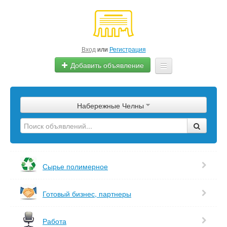
Вход
или
Регистрация
Добавить объявление
Главная
Набережные Челны
Сырье
Изделия
Оборудование
Сырье полимерное
Услуги
Готовый бизнес, партнеры
Еще
Работа