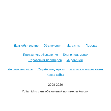
Дать объявление
Объявления
Магазины
Помощь
Продвинуть объявление
Блог о полимерах
Справочник полимеров
Индекс цен
Реклама на сайте
Служба поддержки
Условия использования
Карта сайта
2008-2026
Poliamid.ru сайт объявлений полимеры России.
Использование сайта, означает согласие с
Пользовательским
соглашением
.
Оплачивая услуги сайта, вы принимаете
оферту
.