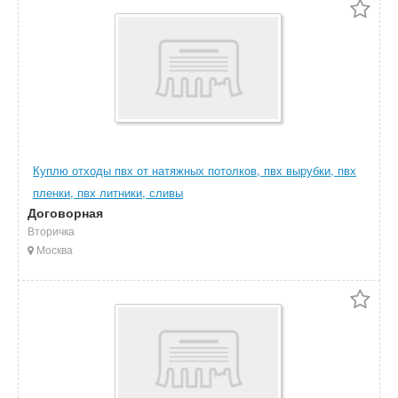
Куплю отходы пвх от натяжных потолков, пвх вырубки, пвх
пленки, пвх литники, сливы
Договорная
Вторичка
Москва