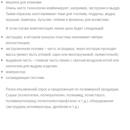
машина для упаковки.
Очень часто технологии комбинируют, например, экструзию и выдув.
Таким образом, изготавливают баки для топлива, поддоны, ведра,
игрушки, бамперы, бутылки, тюбики и флаконы для косметики.
В этом случае комплектация линии цеха будет следующей:
экструдер, в котором гранулы пластика принимают мягкую
консистенцию;
экструзионная головка – часть эструдера, через которую проходит
масса (может быть угловой, одно или многоручьевой, прямоточной);
выдувная часть – главная часть линии с сжатым воздухом иглой или
ниппелем для выдува изделия;
компрессор;
охлаждающая система.
Поиск объявлений спрос и предложения по полимерной продукции.
Сырье (полиэтилен, полипропилен, полиамид, полистирол,
поливинилхлорид, полиэтилентерефталат и т.д.), оборудование
(экструдеры,агломераторы, дробилки и т.д.)