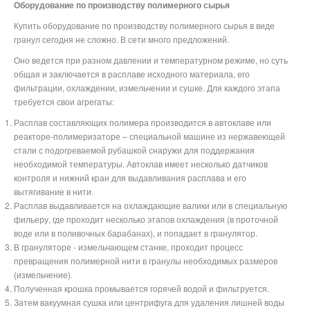
Оборудование по производству полимерного сырья
Купить оборудование по производству полимерного сырья в виде
гранул сегодня не сложно. В сети много предложений.
Оно ведется при разном давлении и температурном режиме, но суть
общая и заключается в расплаве исходного материала, его
фильтрации, охлаждении, измельчении и сушке. Для каждого этапа
требуется свои агрегаты:
Расплав составляющих полимера производится в автоклаве или
реакторе-полимеризаторе – специальной машине из нержавеющей
стали с подогреваемой рубашкой снаружи для поддержания
необходимой температуры. Автоклав имеет несколько датчиков
контроля и нижний кран для выдавливания расплава и его
вытягивание в нити.
Расплав выдавливается на охлаждающие валики или в специальную
фильеру, где проходит несколько этапов охлаждения (в проточной
воде или в поливочных барабанах), и попадает в гранулятор.
В грануляторе - измельчающем станке, проходит процесс
превращения полимерной нити в гранулы необходимых размеров
(измельчение).
Полученная крошка промывается горячей водой и фильтруется.
Затем вакуумная сушка или центрифуга для удаления лишней воды