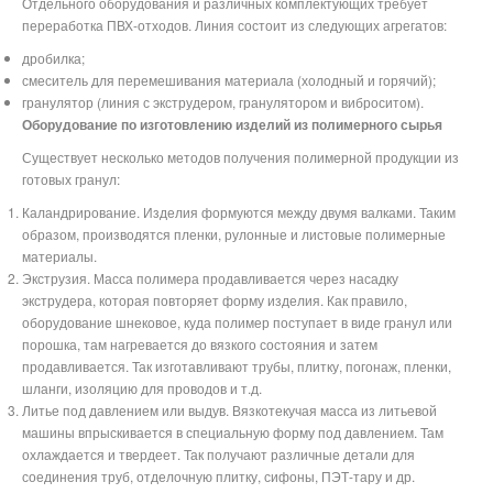
Отдельного оборудования и различных комплектующих требует
переработка ПВХ-отходов. Линия состоит из следующих агрегатов:
дробилка;
смеситель для перемешивания материала (холодный и горячий);
гранулятор (линия с экструдером, гранулятором и виброситом).
Оборудование по изготовлению изделий из полимерного сырья
Существует несколько методов получения полимерной продукции из
готовых гранул:
Каландрирование. Изделия формуются между двумя валками. Таким
образом, производятся пленки, рулонные и листовые полимерные
материалы.
Экструзия. Масса полимера продавливается через насадку
экструдера, которая повторяет форму изделия. Как правило,
оборудование шнековое, куда полимер поступает в виде гранул или
порошка, там нагревается до вязкого состояния и затем
продавливается. Так изготавливают трубы, плитку, погонаж, пленки,
шланги, изоляцию для проводов и т.д.
Литье под давлением или выдув. Вязкотекучая масса из литьевой
машины впрыскивается в специальную форму под давлением. Там
охлаждается и твердеет. Так получают различные детали для
соединения труб, отделочную плитку, сифоны, ПЭТ-тару и др.