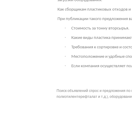
загрузки оборудования.
Как сборщикам пластиковых отходов и 
При публикации такого предложения ва
·
Стоимость за тонну вторсырья.
·
Какие виды пластика принимают
·
Требования к сортировке и сос
·
Местоположение и удобные спо
·
Если компания осуществляет по
Поиск объявлений спрос и предложения по 
полиэтилентерефталат и т.д.), оборудование