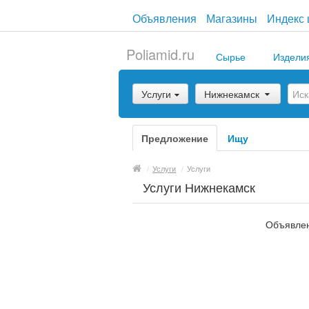
Объявления
Магазины
Индекс 
Poliamid.ru
Сырье
Издели
Услуги
Нижнекамск
Предложение
Ищу
/
Услуги
/
Услуги
Услуги Нижнекамск
Объявлен