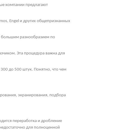
ные компании предлагают
mos
, Engel и других общепризнанных
ь большим разнообразием по
зчиком. Эта процедура важна для
300 до 500 штук. Понятно, что чем
ирования, экранирования, подбора
водится переработка и дробление
, недостаточно для полноценной