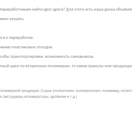
переработчикам найти друг друга? Для этого есть наша доска объявле
жно указать:
ся к переработке.
тоянию пластиковых отходов.
собы транспортировки, возможность самовывоза.
лный цикл по вторичным полимерам, то какие гранулы или продукция
полимерной продукции. Сырье (полиэтилен, полипропилен, полиамид, полис
 (экструдеры,агломераторы, дробилки и т.д.)