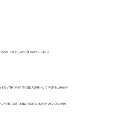
рминал единой кассы или
ть крупному подрядчику с успешным
у нужно запрашивать намного более