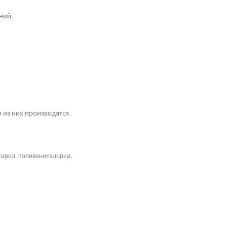
ний.
 из них производятся.
тирол, поливинилхлорид,