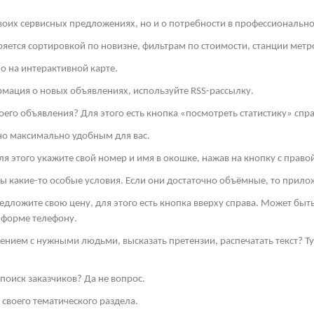
своих сервисных предложениях, но и о потребности в профессиональн
яется сортировкой по новизне, фильтрам по стоимости, станции метро
о на интерактивной карте.
рмация о новых объявлениях, используйте
RSS
-рассылку.
оего объявления? Для этого есть кнопка «посмотреть статистику» спра
но максимально удобным для вас.
я этого укажите свой номер и имя в окошке, нажав на кнопку с право
ы какие-то особые условия. Если они достаточно объёмные, то прило
редложите свою цену, для этого есть кнопка вверху справа. Может бы
 форме телефону.
ением с нужными людьми, высказать претензии, распечатать текст? 
поиск заказчиков? Да не вопрос.
своего тематического раздела.