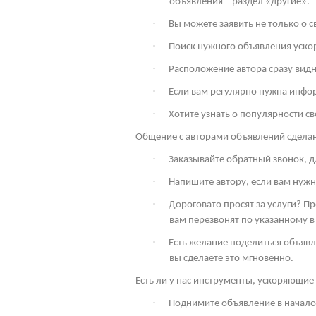
объявления – раздел «другие».
·
Вы можете заявить не только о 
·
Поиск нужного объявления ускор
·
Расположение автора сразу видн
·
Если вам регулярно нужна инфо
·
Хотите узнать о популярности св
Общение с авторами объявлений сдела
·
Заказывайте обратный звонок, дл
·
Напишите автору, если вам нужн
·
Дороговато просят за услуги? П
вам перезвонят по указанному в
·
Есть желание поделиться объявл
вы сделаете это мгновенно.
Есть ли у нас инструменты, ускоряющие 
·
Поднимите объявление в начало 