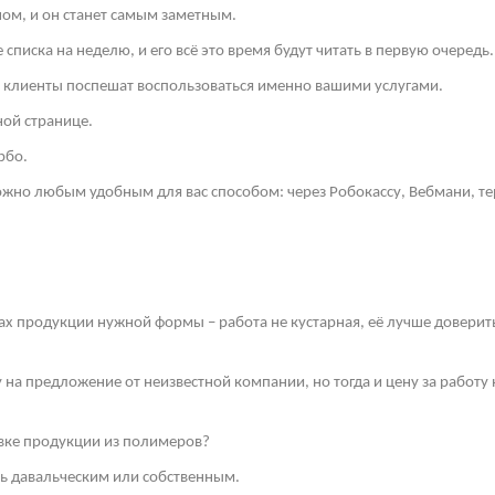
ом, и он станет самым заметным.
списка на неделю, и его всё это время будут читать в первую очередь.
и клиенты поспешат воспользоваться именно вашими услугами.
ной странице.
рбо.
но любым удобным для вас способом: через Робокассу, Вебмани, те
ах продукции нужной формы – работа не кустарная, её лучше довери
у на предложение от неизвестной компании, но тогда и цену за работ
ивке продукции из полимеров?
ть давальческим или собственным.