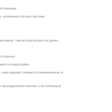
ой помощи.
, компания это или частник.
ва внизу, там всё расписано по дням.
й стороны.
жите готовый файл.
ть, ваш вариант окажется приемлемым, и
Тут же рядышком кнопки, с их помощью