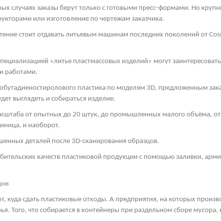
рых случаях заказы берут только с готовыми пресс-формами. Но круп
рукторами или изготовление по чертежам заказчика.
тение стоит отдавать литьевым машинам последних поколений от
Cos
пециализацией «литье пластмассовых изделий» могут заинтересоват
и работами.
обутадиеностиролового пластика по моделям 3
D
, предложенным зака
дет выглядеть и собираться изделие.
асштаба от опытных до 20 штук, до промышленных малого объёма, от 
иница, и наоборот.
шенных деталей после 3
D
-сканирования образцов.
ебительских качеств пластиковой продукции с помощью заливки, арм
еров
т, куда сдать пластиковые отходы. А предприятия, на которых произ
ья. Того, что собирается в контейнеры при раздельном сборе мусора