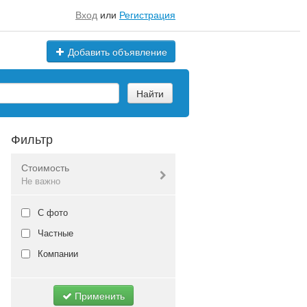
Вход
или
Регистрация
Добавить объявление
Найти
Фильтр
Стоимость
Не важно
Валюта:
руб.
С фото
Частные
Компании
Не важно
Применить