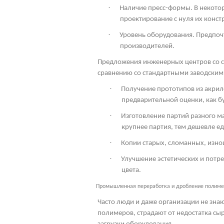
·
Наличие пресс-формы. В некото
проектирование с нуля их конст
·
Уровень оборудования. Предпоч
производителей.
Предложения инженерных центров со с
сравнению со стандартными заводским
·
Получение прототипов из акрил
предварительной оценки, как бу
·
Изготовление партий разного м
крупнее партия, тем дешевле ед
·
Копии старых, сломанных, изно
·
Улучшение эстетических и потр
цвета.
Промышленная переработка и дробление полим
Часто люди и даже организации не знаю
полимеров, страдают от недостатка сыр