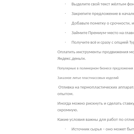
·
Выделите свой текст жёлтым фон
·
Закрепите предложение в начале 
·
Добавьте пометку о срочности, 
·
Займите Премиум-место на глав
·
Получите всё и сразу с опцией Ту
Оплатить инструменты продвижения мож
Яндекс.деньги.
Популярные в полимерном бизнесе предложения
Заказное литье пластмассовых изделий
Отливка на термопластических аппарат
опытом.
Иногда можно рискнуть и сделать ставк
скромную.
Какие условия важны для работ по отл
·
Источник сырья – оно может бы