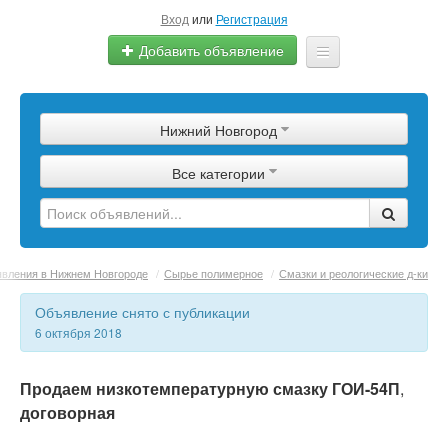
Вход
или
Регистрация
Добавить объявление
Главная
Нижний Новгород
Сырье
Все категории
Изделия
Оборудование
Услуги
вления в Нижнем Новгороде
/
Сырье полимерное
/
Смазки и реологические д-ки
Еще
Объявление снято с публикации
6 октября 2018
Продаем низкотемпературную смазку ГОИ-54П
,
договорная