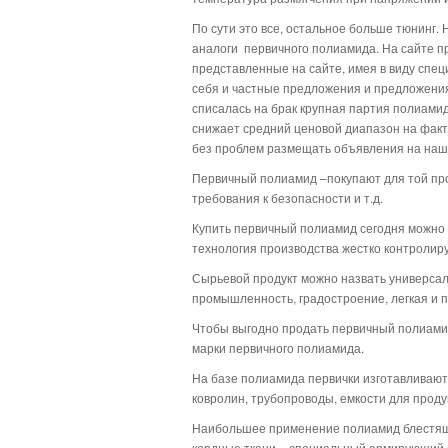
По сути это все, остальное больше тюнинг.
аналоги первичного полиамида. На сайте п
представленные на сайте, имея в виду спец
себя и частные предложения и предложения 
списалась на брак крупная партия полиамид
снижает средний ценовой диапазон на факт
без проблем размещать объявления на наше
Первичный полиамид –покупают для той прод
требования к безопасности и т.д.
Купить первичный полиамид сегодня можно 
технология производства жестко контролиру
Сырьевой продукт можно назвать универсал
промышленность, градостроение, легкая и
Чтобы выгодно продать первичный полиамид
марки первичного полиамида.
На базе полиамида первички изготавливают н
ковролин, трубопроводы, емкости для прод
Наибольшее применение полиамид блестящий
кордные ткани – специальный армирующий м