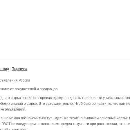
иамид
Первичка
объявления Россия
нами от покупателей и продавцов
ного сырья позволяет производству придавать те или иные уникальные свой
убоких знаний о сырье. Это затруднительно. Чтоб быстро найти то, что вам н
ке объявлений.
льно можно познакомиться тут. Здесь же тезисно выложим основные черты:
но ГОСТ по следующим показателям: предел текучести при растяжении, относ
згиба, твердость.