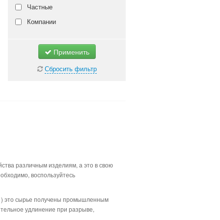
Частные
Компании
Не важно
Применить
Сбросить фильтр
ства различным изделиям, а это в свою
еобходимо, воспользуйтесь
 1) это сырье получены промышленным
ительное удлинение при разрыве,