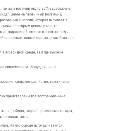
и. Так же в наличии около 30% зарубежные
амида". Цены на первичный полиамид
разования в России, которая включает в
сырья по старым ценам, у кого-то
тию заграницей, все это в свою очередь
ий производителям и поставщикам быстро и
 в агресивной среде, там где высокие
 на современном оборудовании, и
роение, сельское хозяйство, текстильная
роко представлены все востребованные
 ткани (нейлон, капрон), резиновые товары,
ные имплантанты.
лей. На его основе изготавливаются
х, сельскохозяйственных, авиационной