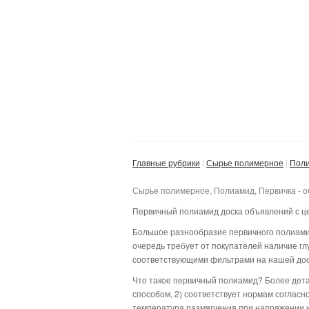
Главные рубрики
Сырье полимерное
Пол
Сырье полимерное, Полиамид, Первичка - 
Первичный полиамид доска объявлений с це
Большое разнообразие первичного полиамид
очередь требует от покупателей наличие гл
соответствующими фильтрами на нашей дос
Что такое первичный полиамид? Более дета
способом, 2) соответствует нормам соглас
температура размягчения при напряжении и