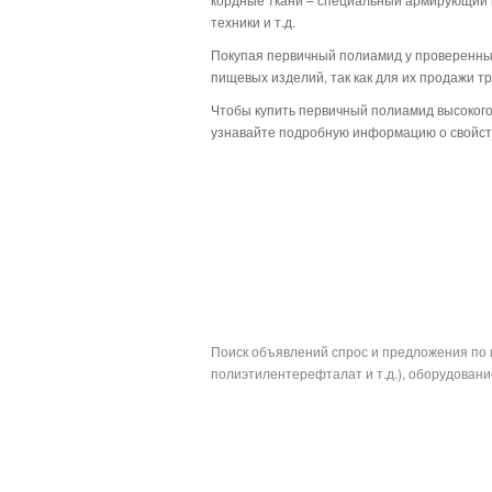
техники и т.д.
Покупая первичный полиамид у проверенных
пищевых изделий, так как для их продажи т
Чтобы купить первичный полиамид высокого
узнавайте подробную информацию о свойств
Поиск объявлений спрос и предложения по 
полиэтилентерефталат и т.д.), оборудование