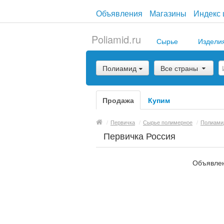
Объявления
Магазины
Индекс 
Poliamid.ru
Сырье
Издели
Полиамид
Все страны
Продажа
Купим
/
Первичка
/
Сырье полимерное
/
Полиами
Первичка Россия
Объявлен