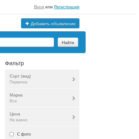
Вход
или
Регистрация
Добавить объявление
Найти
Фильтр
Сорт (вид)
Первичка
Марка
Первичка
Все
Вторичка
Цена
Все
Все
Не важно
Валюта:
руб.
С фото