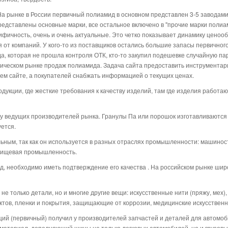
 На рынке в России первичный полиамид в основном представлен 3-5 заводам
редставлены основные марки, все остальное включено в "прочие марки поли
ифичность, очень и очень актуальные. Это четко показывает динамику ценооб
от компаний. У кого-то из поставщиков остались большие запасы первичного 
а, которая не прошла контроля ОТК, кто-то закупил подешевке случайную пар
ическом рынке продаж полиамида. Задача сайта предоставить инструментар
м сайте, а покупателей снабжать информацией о текущих ценах.
укции, где жесткие требования к качеству изделий, там где изделия работают
у ведущих производителей рынка. Гранулы Па или порошок изготавливаются
ется.
ьным, так как он используется в разных отраслях промышленности: машиност
 пищевая промышленность.
, необходимо иметь подтверждение его качества . На российском рынке ши
е только детали, но и многие другие вещи: искусственные нити (пряжу, мех),
уктов, пленки и покрытия, защищающие от коррозии, медицинские искусствен
 (первичный) получил у производителей запчастей и деталей для автомоби
атериал, дополняющий шины не только легковых автомобилей, но и грузовы