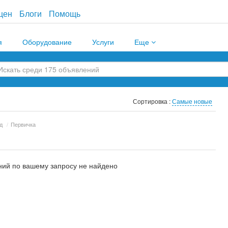
цен
Блоги
Помощь
я
Оборудование
Услуги
Еще
Сортировка :
Самые новые
д
/
Первичка
ий по вашему запросу не найдено