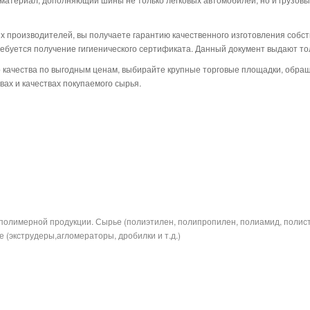
 производителей, вы получаете гарантию качественного изготовления собст
ребуется получение гигиенического сертификата. Данный документ выдают то
 качества по выгодным ценам, выбирайте крупные торговые площадки, обра
ах и качествах покупаемого сырья.
полимерной продукции. Сырье (полиэтилен, полипропилен, полиамид, полис
 (экструдеры,агломераторы, дробилки и т.д.)