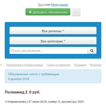
Вход
или
Регистрация
Добавить объявление
Главная
Все регионы
Сырье
Все категории
Изделия
Оборудование
Услуги
/
Объявления в Новомосковске
/
Сырье полимерное
/
Полиамид
/
Вторичка
Еще
Объявление снято с публикации
6 декабря 2018
Полиамид 2
,
0 руб.
Новомосковск
| 27 июня 2018, номер: 3, просмотры: 2031