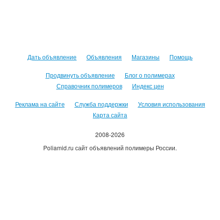
Дать объявление
Объявления
Магазины
Помощь
Продвинуть объявление
Блог о полимерах
Справочник полимеров
Индекс цен
Реклама на сайте
Служба поддержки
Условия использования
Карта сайта
2008-2026
Poliamid.ru сайт объявлений полимеры России.
Использование сайта, означает согласие с
Пользовательским
соглашением
.
Оплачивая услуги сайта, вы принимаете
оферту
.