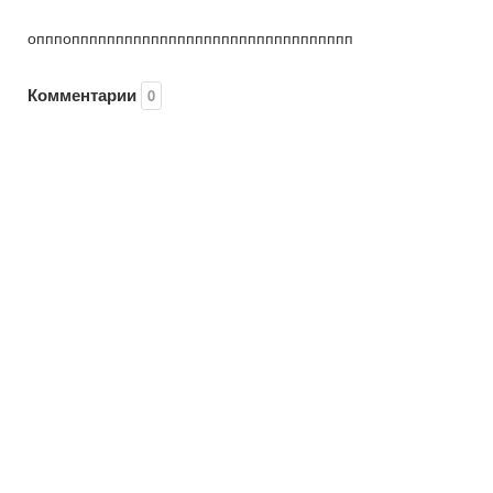
опппопппппппппппппппппппппппппппппппп
Комментарии
0