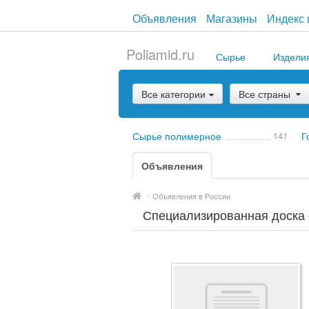
Объявления
Магазины
Индекс 
Poliamid.ru
Сырье
Издели
Все категории
Все страны
Сырье полимерное
141
Г
Объявления
/
Объявления в России
Специализированная доска 