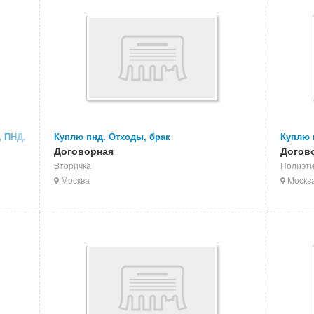
, ПНД,
Куплю пнд. Отходы, брак
Куплю 
 ПВХ
Договорная
Догов
Вторичка
Полиэт
Москва
Москв