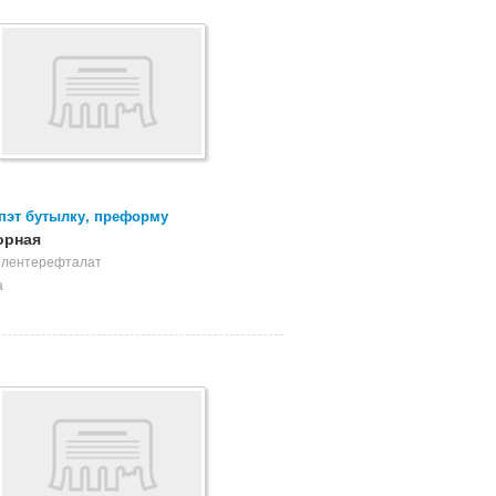
пэт бутылку, преформу
орная
илентерефталат
а