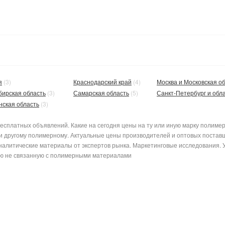
я
(3)
Краснодарский край
(4)
Москва и Московская об
бирская область
(3)
Самарская область
(5)
Санкт-Петербург и обл
нская область
(3)
сплатных объявлений. Какие на сегодня цены на ту или иную марку полимерн
ли другому полимерному. Актуальные цены производителей и оптовых поставщ
налитические материалы от экспертов рынка. Маркетинговые исследования. 
ь лишнюю информацию не связанную с по