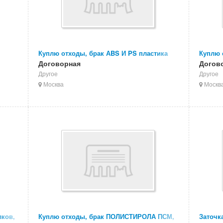
Куплю отходы, брак АBS И PS пластика
Куплю 
Договорная
Догов
Другое
Другое
Москва
Москв
лков,
Куплю отходы, брак ПОЛИСТИРОЛА ПСМ,
Заточк