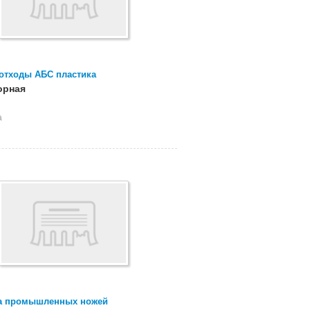
отходы АБС пластика
орная
а
а промышленных ножей