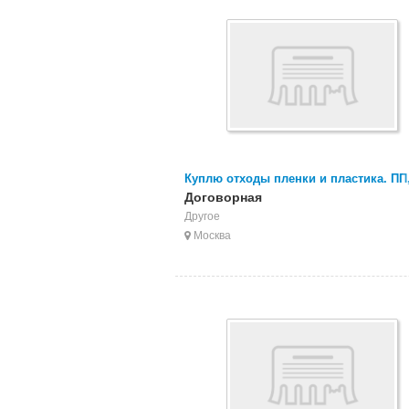
Куплю отходы пленки и пластика. ПП
ПВД, СТРЕТЧ, ПС, ПА, АБС, ПК, ПЭТ,
Договорная
Другое
Москва