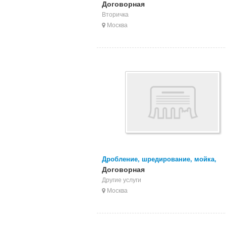
пвх вырубки, пвх пленки
Договорная
Вторичка
Москва
Дробление, шредирование, мойка,
грануляция
Договорная
Другие услуги
Москва