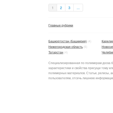
1
2
3
...
Главные рубрики
Башкортостан (Башкирия)
(4)
Карели
Нижегородская область
(6)
Новоси
Татарстан
(4)
Челяби
Специализированная по полимерам доска бе
характеристики и свойства присущи тому и
полимерных материалов. Статьи, релизы, а
пользователям, отсеч