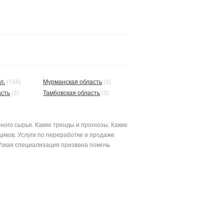
л.
(156)
Мурманская область
(3)
асть
(3)
Тамбовская область
(3)
ого сырья. Какие тренды и прогнозы. Какие
иков. Услуги по переработке и продаже
Узкая специализация призвана помочь
лимерными материалами