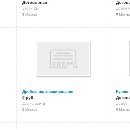
УПМ
Договорная
Догов
Вторичка
Другие у
Москва
Москв
Дробление, шредирование
Куплю 
0 руб.
полим
Догов
Другие услуги
Другое
Москва
Москв