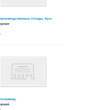
производственные отходы, брак,
я поликарбоната
орная
а
полиамид
орная
а