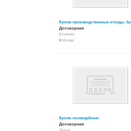
Куплю производственные отходы, бр
изделия ПВХ
Договорная
Вторичка
Москва
Куплю поликарбонат
Договорная
Другое