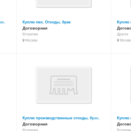
ак,
Куплю пвх. Отходы, брак
Куплю 
Договорная
издели
Догов
Вторичка
Другое
Москва
Москв
Куплю производственные отходы, брак,
Куплю 
изделия полиамида
Договорная
Догов
Вторичка
Вторичк