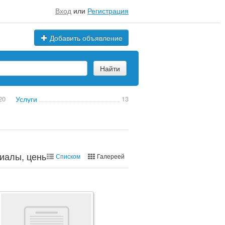
Вход
или
Регистрация
Добавить объявление
Найти
20
Услуги
13
иалы, цены, марки
Списком
Галереей