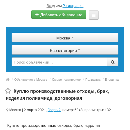
Вход
или
Регистрация
Добавить объявление
Главная
Москва
Сырье
Все категории
Изделия
Оборудование
Услуги
/
Объявления в Москве
/
Сырье полимерное
/
Полиамид
/
Вторичка
Еще
Куплю производственные отходы, брак,
изделия полиамида
,
договорная
Москва
| 2 марта 2021,
Георгий
, номер: 6048, просмотры: 132
Куплю производственные отходы, брак, изделия