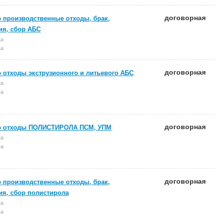
договорная
 производственные отходы, брак,
ия, сбор АБС
ка
ва
договорная
 отходы экструзионного и литьевого АБС
ка
ва
договорная
ю отходы ПОЛИСТИРОЛА ПСМ, УПМ
ка
ва
договорная
 производственные отходы, брак,
ия, сбор полистирола
ка
ва