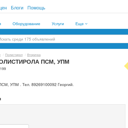
цен
Блоги
Помощь
я
Оборудование
Услуги
Еще
е
/
Полистирол
/
Вторичка
 ПОЛИСТИРОЛА ПСМ, УПМ
6199
М, УПМ . Тел. 89269100092 Георгий.
я