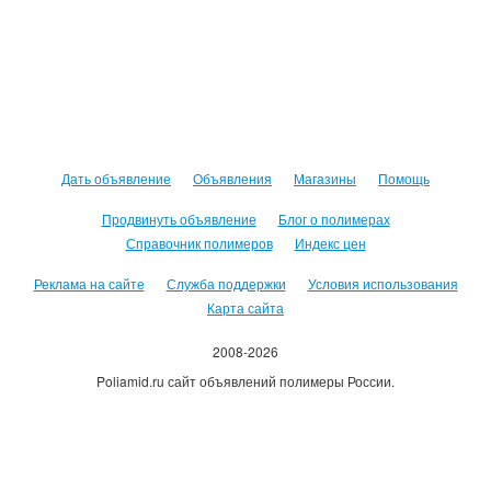
Дать объявление
Объявления
Магазины
Помощь
Продвинуть объявление
Блог о полимерах
Справочник полимеров
Индекс цен
Реклама на сайте
Служба поддержки
Условия использования
Карта сайта
2008-2026
Poliamid.ru сайт объявлений полимеры России.
Использование сайта, означает согласие с
Пользовательским
соглашением
.
Оплачивая услуги сайта, вы принимаете
оферту
.