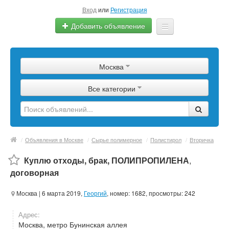
Вход
или
Регистрация
Добавить объявление
Главная
Москва
Сырье
Все категории
Изделия
Оборудование
Услуги
/
Объявления в Москве
/
Сырье полимерное
/
Полистирол
/
Вторичка
Еще
Куплю отходы, брак, ПОЛИПРОПИЛЕНА
,
договорная
Москва
| 6 марта 2019,
Георгий
, номер: 1682, просмотры: 242
Адрес:
Москва, метро Бунинская аллея