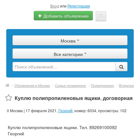
Вход
или
Регистрация
Добавить объявление
Главная
Москва
Сырье
Все категории
Изделия
Оборудование
Услуги
/
Объявления в Москве
/
Сырье полимерное
/
Полипропилен
/
Вторичка
Еще
Куплю полипропиленовые ящики
,
договорная
Москва
| 17 февраля 2021,
Георгий
, номер: 6034, просмотры: 102
Куплю полипропиленовые ящики. Тел. 89269100092
Георгий