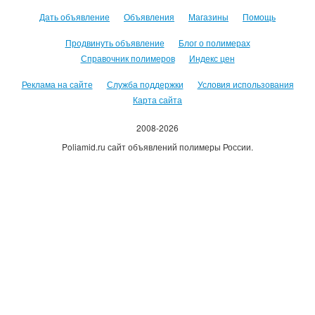
Дать объявление
Объявления
Магазины
Помощь
Продвинуть объявление
Блог о полимерах
Справочник полимеров
Индекс цен
Реклама на сайте
Служба поддержки
Условия использования
Карта сайта
2008-2026
Poliamid.ru сайт объявлений полимеры России.
Использование сайта, означает согласие с
Пользовательским
соглашением
.
Оплачивая услуги сайта, вы принимаете
оферту
.