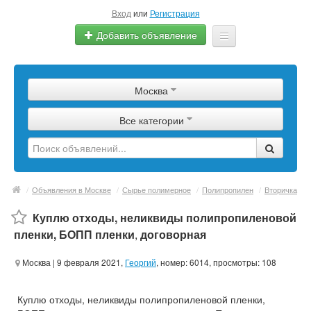
Вход
или
Регистрация
Добавить объявление
Главная
Москва
Сырье
Все категории
Изделия
Оборудование
Услуги
/
Объявления в Москве
/
Сырье полимерное
/
Полипропилен
/
Вторичка
Еще
Куплю отходы, неликвиды полипропиленовой
пленки, БОПП пленки
,
договорная
Москва
| 9 февраля 2021,
Георгий
, номер: 6014, просмотры: 108
Куплю отходы, неликвиды полипропиленовой пленки,