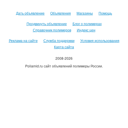
Дать объявление
Объявления
Магазины
Помощь
Продвинуть объявление
Блог о полимерах
Справочник полимеров
Индекс цен
Реклама на сайте
Служба поддержки
Условия использования
Карта сайта
2008-2026
Poliamid.ru сайт объявлений полимеры России.
Использование сайта, означает согласие с
Пользовательским
соглашением
.
Оплачивая услуги сайта, вы принимаете
оферту
.