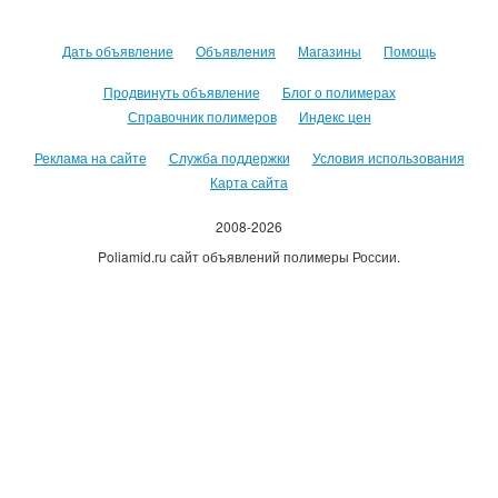
Дать объявление
Объявления
Магазины
Помощь
Продвинуть объявление
Блог о полимерах
Справочник полимеров
Индекс цен
Реклама на сайте
Служба поддержки
Условия использования
Карта сайта
2008-2026
Poliamid.ru сайт объявлений полимеры России.
Использование сайта, означает согласие с
Пользовательским
соглашением
.
Оплачивая услуги сайта, вы принимаете
оферту
.