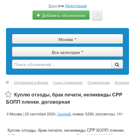
Вход
или
Регистрация
Добавить объявление
Главная
Москва
Сырье
Все категории
Изделия
Оборудование
Услуги
/
Объявления в Москве
/
Сырье полимерное
/
Полипропилен
/
Вторичка
Еще
Куплю отходы, брак печати, неликвиды CPP
БОПП пленки
,
договорная
Москва
| 23 сентября 2020,
Георгий
, номер: 5256, просмотры: 101
Куплю отходы, брак печати, неликвиды CPP БОПП пленки.