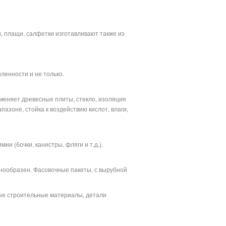
и, плащи, салфетки изготавливают также из
ленности и не только.
аменяет древесные плиты, стекло, изоляция
зоне, стойка к воздействию кислот, влаги,
ии (бочки, канистры, фляги и т.д.).
знообразен. Фасовочные пакеты, с вырубной
ые строительные материалы, детали