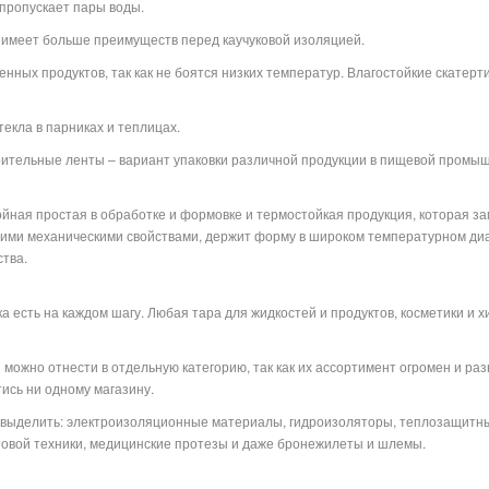
 пропускает пары воды.
 имеет больше преимуществ перед каучуковой изоляцией.
нных продуктов, так как не боятся низких температур. Влагостойкие скатерт
екла в парниках и теплицах.
оительные ленты – вариант упаковки различной продукции в пищевой промыш
лойная простая в обработке и формовке и термостойкая продукция, которая з
ими механическими свойствами, держит форму в широком температурном диапа
тва.
 есть на каждом шагу. Любая тара для жидкостей и продуктов, косметики и хим
можно отнести в отдельную категорию, так как их ассортимент огромен и ра
тись ни одному магазину.
о выделить: электроизоляционные материалы, гидроизоляторы, теплозащитн
ытовой техники, медицинские протезы и даже бронежилеты и шлемы.