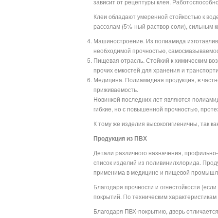
зависит от рецептуры клея. Работоспособнос
Клеи обладают умеренной стойкостью к вод
рассолам (5%-ный раствор соли), сильным к
Машиностроение. Из полиамида изготавлива
необходимой прочностью, самосмазываемос
Пищевая отрасль. Стойкий к химическим воз
прочих емкостей для хранения и транспорти
Медицина. Полиамидная продукция, в частн
приживаемость.
Новинкой последних лет являются полиамид
гибкие, но с повышенной прочностью, прот
К тому же изделия высокогигиеничны, так ка
Продукция из ПВХ
Детали различного назначения, профильно-п
список изделий из поливинилхлорида. Проду
применима в медицине и пищевой промышл
Благодаря прочности и огнестойкости (если
покрытий. По техническим характеристикам
Благодаря ПВХ-покрытию, дверь отличается