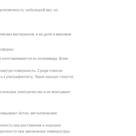
лговечность, небольшой вес, но
еских материалов, и их доля в мировом
 сферах:
н изготавливаются из полиамида. Всем
ховатую поверхность. Среди плюсов
ть к ультрафиолету. Ткани хорошо тянутся,
атическое электричество и не впитывают
 покрывают бетон, металлические
очность при растяжении и хорошее
прочности при увеличении температуры