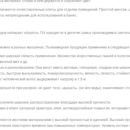
а материал, стойко в нем держатся и сохраняют цвет.
ичаются полистирольные плиты для отделки помещений. Простой монтаж, до
иты непригодными для использования в банях.
ов набирает обороты. ПА находятся в десятки самых производимых синтетич
 можно в разных магазинах. Полиамидная продукция применима в следующих
ая широкая область применения. Множество искусственных тканей и полоте
венный мех и др.
ю и разнообразием. Они могут иметь матовую, глянцевую, гладкую или шеро
ть, быструю высыхаемость, пожаробезопасность, мягкость, легкость, стойкос
 человеческий волос выдерживает нагрузку в 1,5 кг.
крошатся при раскрое, не дают телу «дышать» (не все виды), накапливают ст
получили широкое распространение благодаря высокой прочности.
мии и влаге запорная арматура, клеи, антикоррозийные покрытия, которыми
ляются жесткими материалами с высокой прочностью и адгезией. Высокая пр
ечение некоторого времени при повышенных температурах. Уровень потери 