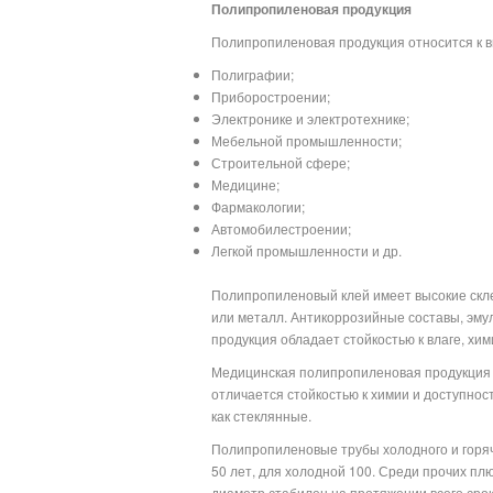
Полипропиленовая продукция
Полипропиленовая продукция относится к 
Полиграфии;
Приборостроении;
Электронике и электротехнике;
Мебельной промышленности;
Строительной сфере;
Медицине;
Фармакологии;
Автомобилестроении;
Легкой промышленности и др.
Полипропиленовый клей имеет высокие скле
или металл. Антикоррозийные составы, эмул
продукция обладает стойкостью к влаге, х
Медицинская полипропиленовая продукция (
отличается стойкостью к химии и доступнос
как стеклянные.
Полипропиленовые трубы холодного и горя
50 лет, для холодной 100. Среди прочих плю
диаметр стабилен на протяжении всего срок