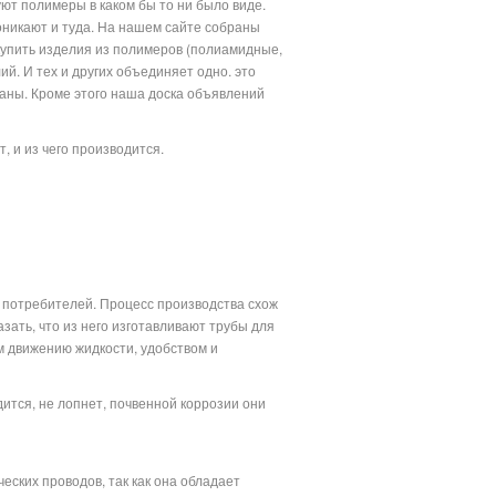
уют полимеры в каком бы то ни было виде.
оникают и туда. На нашем сайте собраны
купить изделия из полимеров (полиамидные,
. И тех и других объединяет одно. это
ваны. Кроме этого наша доска объявлений
и.
 и из чего производится.
 потребителей. Процесс производства схож
зать, что из него изготавливают трубы для
м движению жидкости, удобством и
ится, не лопнет, почвенной коррозии они
ских проводов, так как она обладает