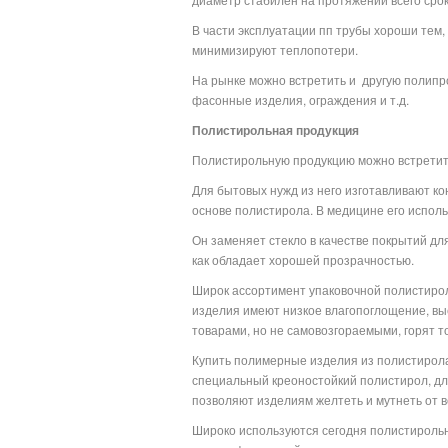
В части эксплуатации пп трубы хороши тем,
минимизируют теплопотери.
На рынке можно встретить и
другую полипро
фасонные изделия, ограждения и т.д.
Полистирольная продукция
Полистирольную продукцию можно встретить
Для бытовых нужд из него изготавливают ко
основе полистирола. В медицине его испол
Он заменяет стекло в качестве покрытий дл
как обладает хорошей прозрачностью.
Широк ассортимент упаковочной полистироль
изделия имеют низкое влагопоглощение, вы
товарами, но не самовозгораемыми, горят то
Купить полимерные изделия из полистирола
специальный креоностойкий полистирол, д
позволяют изделиям желтеть и мутнеть от 
Широко используются сегодня полистирольн