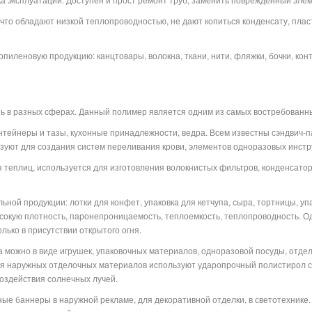
 что обладают низкой теплопроводностью, не дают копиться конденсату, плас
пиленовую продукцию: канцтовары, волокна, ткани, нити, фляжки, бочки, кон
 в разных сферах. Данный полимер является одним из самых востребованны
нтейнеры и тазы, кухонные принадлежности, ведра. Всем известны сэндвич-п
ьзуют для создания систем переливания крови, элементов одноразовых инстр
я теплиц, используется для изготовления волокнистых фильтров, конденсатор
ной продукции: лотки для конфет, упаковка для кетчупа, сыра, тортницы, уп
сокую плотность, паронепроницаемость, теплоемкость, теплопроводность. О
лько в присутствии открытого огня.
 можно в виде игрушек, упаковочных материалов, одноразовой посуды, отде
ля наружных отделочных материалов используют ударопрочный полистирол с
воздействия солнечных лучей.
ые баннеры в наружной рекламе, для декоративной отделки, в светотехнике.