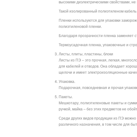
высокими диэлектрическими свойствами, не
Такой изолированный полиэтиленом кабель
Пленки используются для упаковки замороже
полиэтиленовой пленки.
Благодаря прозрачности пленка заменяет ст
Термоусадочная пленка, упаковочные и стр
Листы, плиты, пластины, блоки
Листы из ПЭ – это прочная, легкая, многос
для кабелей и отводов. Она обладает хорош
щелочи и имеет электроизоляционные качес
Упаковка.
Подарочная, повседневная и прочая упаковка
Пакеты.
Мешкотару, полиэтиленовые пакеты и сумки 
ручкой, майка – без этих предметов не обой
Среди других видов продукции из ПЭ можн
различного назначения, в том числе для б