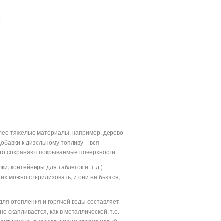
:
олее тяжелые материалы, например, дерево
обавки к дизельному топливу – вся
лго сохраняют покрываемые поверхности.
ки, контейнеры для таблеток и
т.д.)
их можно стерилизовать, и они не бьются,
для отопления и горячей воды составляет
 скапливается, как в металлической, т.е.
ент можно, вырезав кусок и сварив новый.