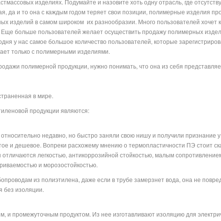
астмассовых изделиях. Подумайте и назовите хоть одну отрасль, где отсутств
я, да и то она с каждым годом теряет свои позиции, полимерные изделия пр
ых изделий в самом широком их разнообразии. Много пользователей хочет 
. Еще больше пользователей желает осуществить продажу полимерных изделий
одня у нас самое большое количество пользователей, которые зарегистриро
равлена и работает только с полимерными изделиям
одажи полимерной продукции, нужно понимать, что она из себя представляет,
страненная в мире.
иленовой продукции являются:
относительно недавно, но быстро заняли свою нишу и получили признание у
тое и дешевое. Вопреки расхожему мнению о термопластичности ПЭ стоит ска
ы отличаются легкостью, антикоррозийной стойкостью, малым сопротивление
ариваемостью и морозостойкостью.
проводам из полиэтилена, даже если в трубе замерзнет вода, она не повред
я без изоляции.
, и промежуточным продуктом. Из нее изготавливают изоляцию для электриче