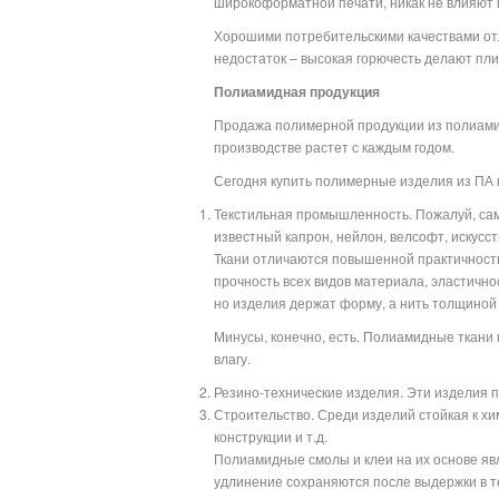
широкоформатной печати, никак не влияют н
Хорошими потребительскими качествами отл
недостаток – высокая горючесть делают пл
Полиамидная продукция
Продажа полимерной продукции из полиамид
производстве растет с каждым годом.
Сегодня купить полимерные изделия из ПА
Текстильная промышленность. Пожалуй, сам
известный капрон, нейлон, велсофт, искусст
Ткани отличаются повышенной практичность
прочность всех видов материала, эластичнос
но изделия держат форму, а нить толщиной с
Минусы, конечно, есть. Полиамидные ткани 
влагу.
Резино-технические изделия. Эти изделия 
Строительство. Среди изделий стойкая к хи
конструкции и т.д.
Полиамидные смолы и клеи на их основе яв
удлинение сохраняются после выдержки в т