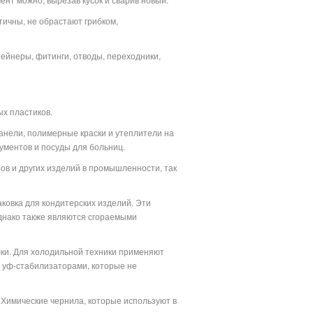
тичны, не обрастают грибком,
тейнеры, фитинги, отводы, переходники,
х пластиков.
анели, полимерные краски и утеплители на
ументов и посуды для больниц.
ов и других изделий в промышленности, так
аковка для кондитерских изделий. Эти
днако также являются сгораемыми
лки. Для холодильной техники применяют
 уф-стабилизаторами, которые не
 Химические чернила, которые используют в