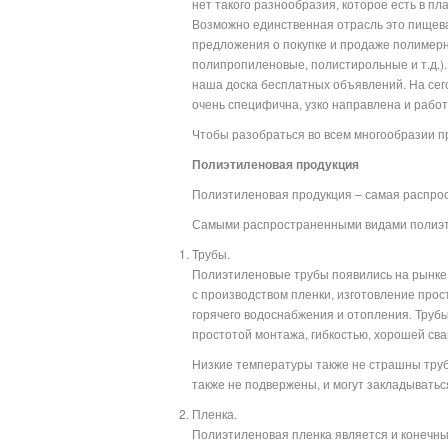
нет такого разнообразия, которое есть в пл
Возможно единственная отрасль это пищева
предложения о покупке и продаже полимерн
полипропиленовые, полистирольные и т.д.)
наша доска бесплатных объявлений. На сег
очень специфична, узко нап
Чтобы разобраться во всем многообразии пр
Полиэтиленовая продукция
Полиэтиленовая продукция – самая распро
Самыми распространенными видами полиэт
Трубы.
Полиэтиленовые трубы появились на рынке 
с производством пленки, изготовление прос
горячего водоснабжения и отопления. Труб
простотой монтажа, гибкостью, хорошей св
Низкие температуры также не страшны трубо
также не подвержены, и могут закладыватьс
Пленка.
Полиэтиленовая пленка является и конечным