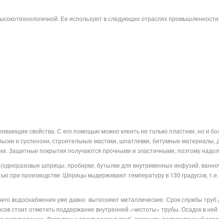
высокотехнологичной. Ее используют в следующих отраслях промышленности
ивающие свойства. С его помощью можно клеить не только пластики, но и б
ьсии и суспензии, строительные мастики, шпатлевки, битумные материалы, д
имии. Защитные покрытия получаются прочными и эластичными, поэтому надо
одноразовые шприцы, пробирки, бутылки для внутривенных инфузий, ванноч
тью при производстве. Шприцы выдерживают температуру в 130 градусов, т.е. 
чего водоснабжения уже давно
вытесняют металлические. Срок службы труб 
сов стоит отметить поддержание внутренней «чистоты» трубы. Осадок в ней не
а эксплуатации. Доступен и прост ремонт труб, заменить поврежденный элем