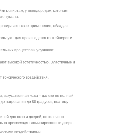
и к спиртам, углеводородам, кетонам,
ого тумана.
оправдывают свое применение, обладая
пользуют для производства контейнеров и
ительных процессов и улучшают
ают высокой эстетичностью. Эластичные и
т токсического воздействия.
и, искусственная кожа – далеко не полный
до нагревания до 80 градусов, поэтому
филей для окон и дверей, потолочных
льно превосходят ламинированные двери.
ческими воздействиями.