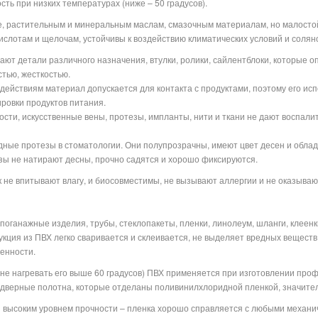
ть при низких температурах (ниже – 50 градусов).
е, растительным и минеральным маслам, смазочным материалам, но малостойк
ислотам и щелочам, устойчивы к воздействию климатических условий и солян
ют детали различного назначения, втулки, ролики, сайлентблоки, которые 
тью, жесткостью.
действиям материал допускается для контакта с продуктами, поэтому его ис
ровки продуктов питания.
ости, искусственные вены, протезы, импланты, нити и ткани не дают воспал
ные протезы в стоматологии. Они полупрозрачны, имеют цвет десен и облад
езы не натирают десны, прочно садятся и хорошо фиксируются.
к не впитывают влагу, и биосовместимы, не вызывают аллергии и не оказываю
оганажные изделия, трубы, стеклопакеты, пленки, линолеум, шланги, клеенк
кция из ПВХ легко сваривается и склеивается, не выделяет вредных веществ 
енности.
 не нагревать его выше 60 градусов) ПВХ применяется при изготовлении про
 дверные полотна, которые отделаны поливинилхлоридной пленкой, значите
 высоким уровнем прочности – пленка хорошо справляется с любыми механи