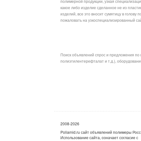
полимерной продукции, узкая специализация
какое либо изделие сделанное не из пласти
изделий, все это вносит сумятицу в голову
пожаловать на узк
Поиск объявлений спрос и предложения по 
полиэтилентерефталат и т.д.), оборудование
2008-2026
Poliamid.ru сайт объявлений полимеры Росс
Использование сайта, означает согласие с