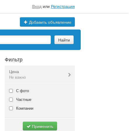
Вход
или
Регистрация
Добавить объявление
Найти
Фильтр
Цена
Не важно
Валюта:
руб.
С фото
Частные
Компании
Не важно
Применить