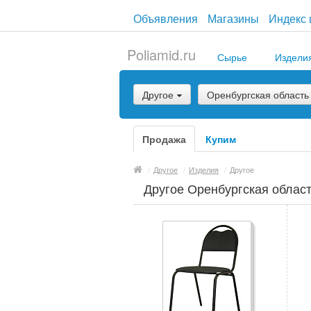
Объявления
Магазины
Индекс 
Poliamid.ru
Сырье
Издели
Другое
Оренбургская область
Продажа
Купим
/
Другое
/
Изделия
/
Другое
Другое Оренбургская облас