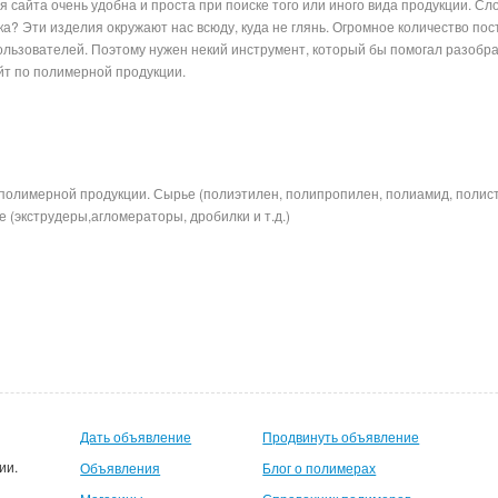
 сайта очень удобна и проста при поиске того или иного вида продукции. Сл
ка? Эти изделия окружают нас всюду, куда не глянь. Огромное количество п
 пользователей. Поэтому нужен некий инструмент, который бы помогал разобр
оспециализированный сайт по пол
полимерной продукции. Сырье (полиэтилен, полипропилен, полиамид, полис
 (экструдеры,агломераторы, дробилки и т.д.)
Дать объявление
Продвинуть объявление
ии.
Объявления
Блог о полимерах