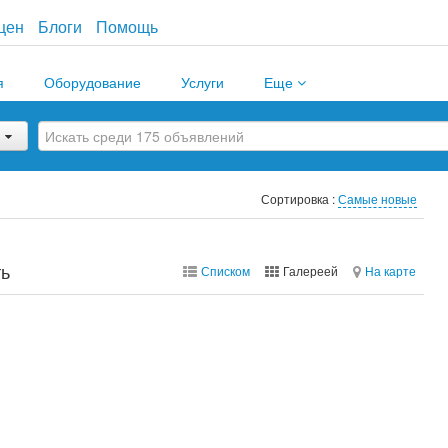
цен
Блоги
Помощь
я
Оборудование
Услуги
Еще
Сортировка :
Самые новые
ть
Списком
Галереей
На карте