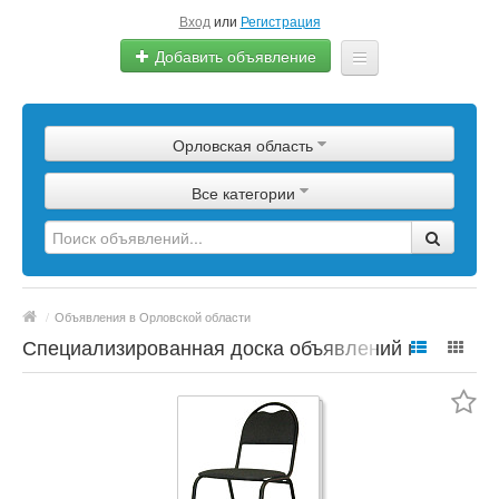
Вход
или
Регистрация
Добавить объявление
Главная
Орловская область
Сырье
Все категории
Изделия
Оборудование
Услуги
/
Объявления в Орловской области
Еще
Специализированная доска объявлений по
полимерной продукции, сырье, материалы,
цены, марки