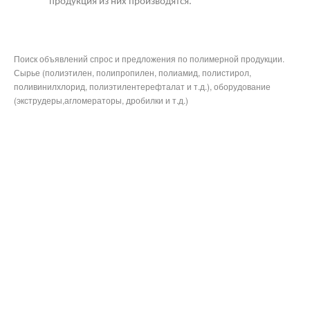
продукция из них производятся.
Поиск объявлений спрос и предложения по полимерной продукции.
Сырье (полиэтилен, полипропилен, полиамид, полистирол,
поливинилхлорид, полиэтилентерефталат и т.д.), оборудование
(экструдеры,агломераторы, дробилки и т.д.)