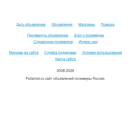
Дать объявление
Объявления
Магазины
Помощь
Продвинуть объявление
Блог о полимерах
Справочник полимеров
Индекс цен
Реклама на сайте
Служба поддержки
Условия использования
Карта сайта
2008-2026
Poliamid.ru сайт объявлений полимеры России.
Использование сайта, означает согласие с
Пользовательским
соглашением
.
Оплачивая услуги сайта, вы принимаете
оферту
.