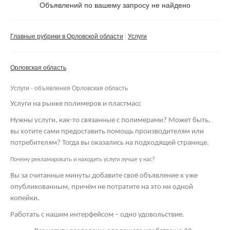
Не важно
Объявлений по вашему запросу не найдено
Валюта:
руб.
С фото
Главные рубрики в Орловской области
Услуги
Частные
Компании
Орловская область
Не важно
Услуги - объявления Орловская область
Сбросить фильтр
Применить
Услуги на рынке полимеров и пластмасс
Нужны услуги, как-то связанные с полимерами? Может быть,
вы хотите сами предоставить помощь производителям или
потребителям? Тогда вы оказались на подходящей странице.
Почему рекламировать и находить услуги лучше у нас?
Вы за считанные минуты добавите своё объявление к уже
опубликованным, причём не потратите на это ни одной
копейки.
Работать с нашим интерфейсом – одно удовольствие.