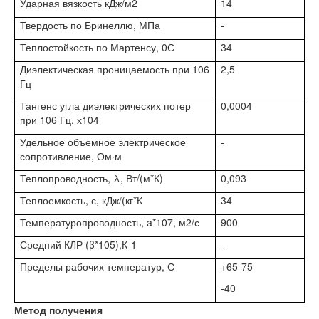
Ударная вязкость кДж/м2
14
Твердость по Бринеллю, МПа
-
Теплостойкость по Мартенсу, 0С
34
Диэлектическая проницаемость при 106
2,5
Гц
Тангенс угла диэлектрических потер
0,0004
при 106 Гц, х104
Удельное объемное электрическое
-
сопротивление, Ом∙м
Теплопроводность, λ, Вт/(м*К)
0,093
Теплоемкость, с, кДж/(кг*К
34
Температуропроводность, a*107, м2/с
900
Средний КЛР (β*105),К-1
-
Пределы рабочих температур, С
+65-75
-40
Метод получения