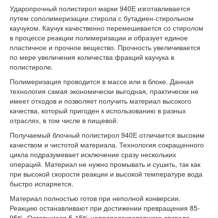
Ударопрочный полистирол марки 940Е изготавливается
путем сополимеризации стирола с бутадиен-стирольном
каучуком. Каучук качественно перемешивается со стиролом
в процессе реакции полимеризации и образует единое
пластичное и прочное вещество. Прочность увеличивается
по мере увеличения количества фракций каучука в
полистироле.
Полимеризация проводится в массе или в блоке. Данная
технология самая экономически выгодная, практически не
имеет отходов и позволяет получить материал высокого
качества, который пригоден к использованию в разных
отраслях, в том числе в пищевой.
Получаемый блочный полистирол 940Е отличается высоким
качеством и чистотой материала. Технология сокращенного
цикла подразумевает исключение сразу нескольких
операций. Материал не нужно промывать и сушить, так как
при высокой скорости реакции и высокой температуре вода
быстро испаряется.
Материал полностью готов при неполной конверсии.
Реакцию останавливают при достижении превращения 85-
95%. Оставшиеся 5-15% непрореагировавшего стирола