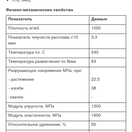
Физико-механические свойства
Показатель
Данные
Плотность кг/м3
1050
Показатель текучести расплава г/10
3,3
мин
Температура пл. С
240
Температура размягчения по Вика
83
Разрушающее напряжение МПа, при:
- растяжении
22,5
- изгибе
38
-сжатии
-
Модуль упругости, МПа
1300
Модуль эластичности, МПа
1600
Относительное удлинение, %
50