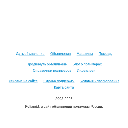
Дать объявление
Объявления
Магазины
Помощь
Продвинуть объявление
Блог о полимерах
Справочник полимеров
Индекс цен
Реклама на сайте
Служба поддержки
Условия использования
Карта сайта
2008-2026
Poliamid.ru сайт объявлений полимеры России.
Использование сайта, означает согласие с
Пользовательским
соглашением
.
Оплачивая услуги сайта, вы принимаете
оферту
.