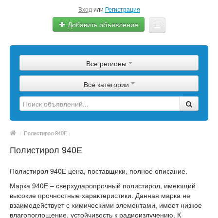
Вход
или
Регистрация
Добавить объявление
Главная
Все регионы
Сырье
Все категории
Изделия
Оборудование
Услуги
/
Полистирол 940Е
Полистирол 940Е
Еще
Полистирол 940Е цена, поставщики, полное описание.
Марка 940Е – сверхударопрочный полистирол, имеющий
высокие прочностные характеристики. Данная марка не
взаимодействует с химическими элементами, имеет низкое
влагопоглощение, устойчивость к радиоизлучению. К