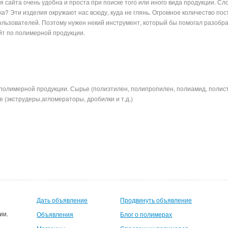
 сайта очень удобна и проста при поиске того или иного вида продукции. Сл
ка? Эти изделия окружают нас всюду, куда не глянь. Огромное количество п
 пользователей. Поэтому нужен некий инструмент, который бы помогал разобр
оспециализированный сайт по пол
полимерной продукции. Сырье (полиэтилен, полипропилен, полиамид, полис
 (экструдеры,агломераторы, дробилки и т.д.)
Дать объявление
Продвинуть объявление
ии.
Объявления
Блог о полимерах