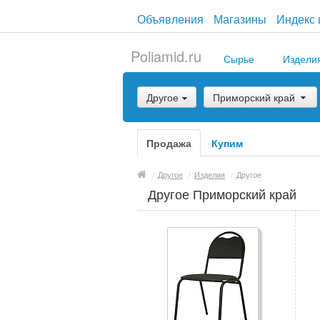
Объявления
Магазины
Индекс 
Poliamid.ru
Сырье
Издели
Другое
Приморский край
Продажа
Купим
/
Другое
/
Изделия
/
Другое
Другое Приморский край