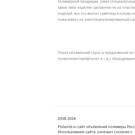
полимерной продукции, узкая специализация
какое либо изделие сделанное не из пласти
изделий, все это вносит сумятицу в голову
пожаловать на узк
Поиск объявлений спрос и предложения по 
полиэтилентерефталат и т.д.), оборудование
2008-2026
Poliamid.ru сайт объявлений полимеры Росс
Использование сайта, означает согласие с