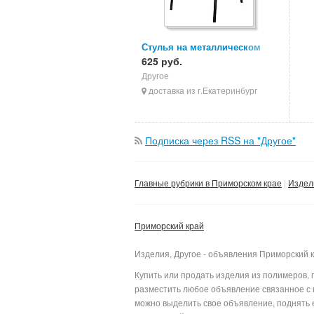
Стулья на металлическом
каркасе, стулья ИЗО, стулья
625 руб.
для персонала
Другое
доставка из г.Екатеринбург
Подписка через RSS на "Другое"
Главные рубрики в Приморском крае
Издел
Приморский край
Изделия, Другое - объявления Приморский 
Купить или продать изделия из полимеров, 
разместить любое объявление связанное с п
можно выделить свое объявление, поднять е