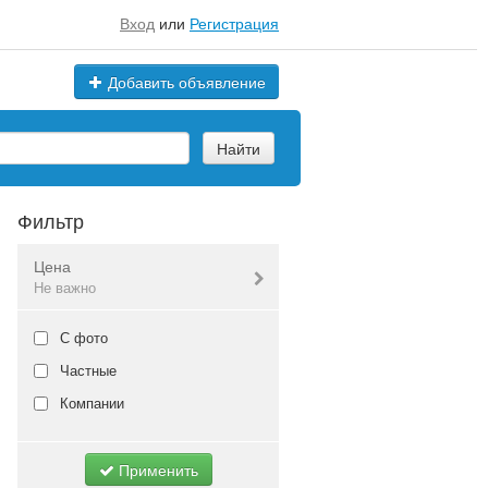
Вход
или
Регистрация
Добавить объявление
Найти
Фильтр
Цена
Не важно
Валюта:
руб.
С фото
Частные
Компании
Не важно
Применить