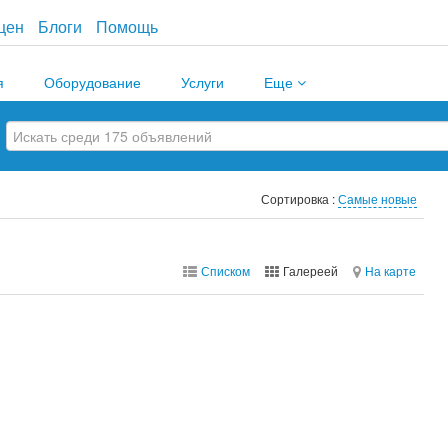
цен
Блоги
Помощь
я
Оборудование
Услуги
Еще
Сортировка :
Самые новые
Списком
Галереей
На карте