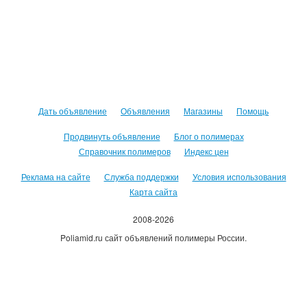
Дать объявление
Объявления
Магазины
Помощь
Продвинуть объявление
Блог о полимерах
Справочник полимеров
Индекс цен
Реклама на сайте
Служба поддержки
Условия использования
Карта сайта
2008-2026
Poliamid.ru сайт объявлений полимеры России.
Использование сайта, означает согласие с
Пользовательским
соглашением
.
Оплачивая услуги сайта, вы принимаете
оферту
.