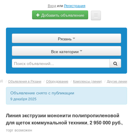
Вход
или
Регистрация
Добавить объявление
Главная
Рязань
Сырье
Все категории
Изделия
Оборудование
Услуги
/
Объявления в Рязани
/
Оборудование
/
Комплексы (линии)
/
Другие линии
Еще
Объявление снято с публикации
9 декабря 2025
Линия экструзии мононити полипропиленовой
для щеток коммунальной техники
,
2 950 000 руб.
,
торг возможен