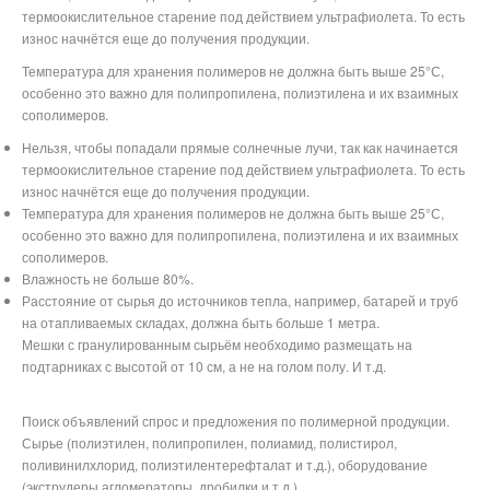
термоокислительное старение под действием ультрафиолета. То есть
износ начнётся еще до получения продукции.
Температура для хранения полимеров не должна быть выше 25°С,
особенно это важно для полипропилена, полиэтилена и их взаимных
сополимеров.
Нельзя, чтобы попадали прямые солнечные лучи, так как начинается
термоокислительное старение под действием ультрафиолета. То есть
износ начнётся еще до получения продукции.
Температура для хранения полимеров не должна быть выше 25°С,
особенно это важно для полипропилена, полиэтилена и их взаимных
сополимеров.
Влажность не больше 80%.
Расстояние от сырья до источников тепла, например, батарей и труб
на отапливаемых складах, должна быть больше 1 метра.
Мешки с гранулированным сырьём необходимо размещать на
подтарниках с высотой от 10 см, а не на голом полу. И т.д.
Поиск объявлений спрос и предложения по полимерной продукции.
Сырье (полиэтилен, полипропилен, полиамид, полистирол,
поливинилхлорид, полиэтилентерефталат и т.д.), оборудование
(экструдеры,агломераторы, дробилки и т.д.)