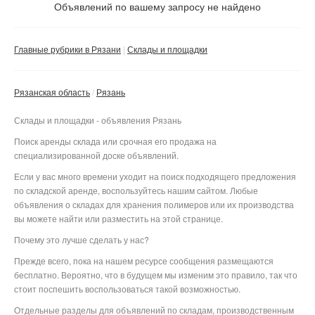
Не важно
Объявлений по вашему запросу не найдено
Валюта:
руб.
С фото
Главные рубрики в Рязани
Склады и площадки
Без посредников
Компания
Рязанская область
Рязань
Не важно
Склады и площадки - объявления Рязань
Сбросить фильтр
Применить
Поиск аренды склада или срочная его продажа на
специализированной доске объявлений.
Если у вас много времени уходит на поиск подходящего предложения
по складской аренде, воспользуйтесь нашим сайтом. Любые
объявления о складах для хранения полимеров или их производства
вы можете найти или разместить на этой странице.
Почему это лучше сделать у нас?
Прежде всего, пока на нашем ресурсе сообщения размещаются
бесплатно. Вероятно, что в будущем мы изменим это правило, так что
стоит поспешить воспользоваться такой возможностью.
Отдельные разделы для объявлений по складам, производственным