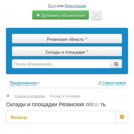
Вход
или
Регистрация
Добавить объявление
Главная
Рязанская область
Сырье
Склады и площадки
Изделия
Оборудование
Услуги
Предложение
Самые новые
Еще
/
Склады и площадки
/
Склады и площадки
Склады и площадки Рязанская область
Фильтр
Цена