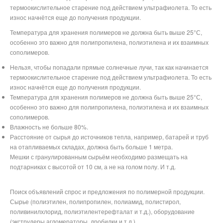
термоокислительное старение под действием ультрафиолета. То есть
износ начнётся еще до получения продукции.
Температура для хранения полимеров не должна быть выше 25°С,
особенно это важно для полипропилена, полиэтилена и их взаимных
сополимеров.
Нельзя, чтобы попадали прямые солнечные лучи, так как начинается
термоокислительное старение под действием ультрафиолета. То есть
износ начнётся еще до получения продукции.
Температура для хранения полимеров не должна быть выше 25°С,
особенно это важно для полипропилена, полиэтилена и их взаимных
сополимеров.
Влажность не больше 80%.
Расстояние от сырья до источников тепла, например, батарей и труб
на отапливаемых складах, должна быть больше 1 метра.
Мешки с гранулированным сырьём необходимо размещать на
подтарниках с высотой от 10 см, а не на голом полу. И т.д.
Поиск объявлений спрос и предложения по полимерной продукции.
Сырье (полиэтилен, полипропилен, полиамид, полистирол,
поливинилхлорид, полиэтилентерефталат и т.д.), оборудование
(экструдеры,агломераторы, дробилки и т.д.)