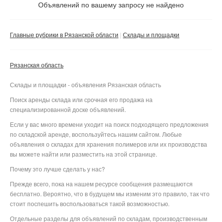
Не важно
Объявлений по вашему запросу не найдено
Валюта:
руб.
С фото
Главные рубрики в Рязанской области
Склады и площадки
Без посредников
Компания
Рязанская область
Не важно
Склады и площадки - объявления Рязанская область
Сбросить фильтр
Применить
Поиск аренды склада или срочная его продажа на
специализированной доске объявлений.
Если у вас много времени уходит на поиск подходящего предложения
по складской аренде, воспользуйтесь нашим сайтом. Любые
объявления о складах для хранения полимеров или их производства
вы можете найти или разместить на этой странице.
Почему это лучше сделать у нас?
Прежде всего, пока на нашем ресурсе сообщения размещаются
бесплатно. Вероятно, что в будущем мы изменим это правило, так что
стоит поспешить воспользоваться такой возможностью.
Отдельные разделы для объявлений по складам, производственным