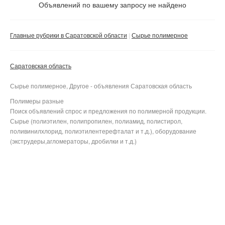
Не важно
Объявлений по вашему запросу не найдено
Валюта:
руб.
С фото
Главные рубрики в Саратовской области
Сырье полимерное
Частные
Компании
Саратовская область
Не важно
Сырье полимерное, Другое - объявления Саратовская область
Сбросить фильтр
Применить
Полимеры разные
Поиск объявлений спрос и предложения по полимерной продукции.
Сырье (полиэтилен, полипропилен, полиамид, полистирол,
поливинилхлорид, полиэтилентерефталат и т.д.), оборудование
(экструдеры,агломераторы, дробилки и т.д.)