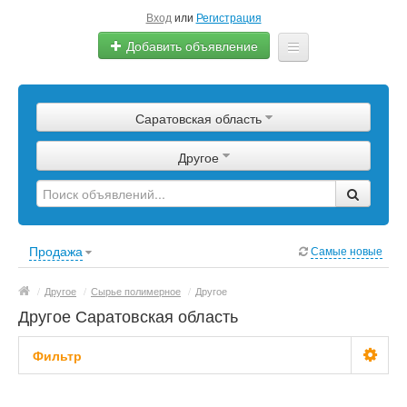
Вход
или
Регистрация
Добавить объявление
Главная
Саратовская область
Сырье
Другое
Изделия
Оборудование
Услуги
Продажа
Самые новые
Еще
/
Другое
/
Сырье полимерное
/
Другое
Другое Саратовская область
Фильтр
Цена