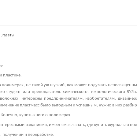
, газеты
во
и пластике.
 полимерах, не такой уж и узкий, как может подумать непосвященны
ко студент или преподаватель химического, технологического ВУЗа
х волокнах, интересны предпринимателям, изобретателям, дизайне
именение пластмасс было выгодным и успешным, нужно в них разбир
 Конечно, купить книги о полимерах.
нтересными изданиями, имеет смысл знать, где купить журналы о по
х, получении и переработке.