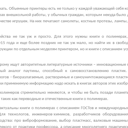
чать. Объемные принтеры есть не только у каждой уважающей себя к
нтрах внешкольной работы, у обычных граждан, которым некуда было 
честве игрушек. На них печатают самолеты, костные протезы, лампы,
ройства не так уж и просто. Для этого нужны книги о полимерах
015 года и еще более поздних не так уж мало, но найти их в своб
трукции по отдельным моделям принтером, но и книги с описанием у
орому ищут авторитетные литературные источники – инновационные 
нный аналог паутины, способный к самовосстановлению пласти
логов – биоразлагаемые, растворимые и самоуничтожающиеся пластма
ски применимую информацию надо искать в книгах авторов этих изобр
полимеров стремительно меняются, и чтобы не быть позади планеты
 таких как переводные и отечественные книги о полимерах.
актуальны книги о полимерах с описанием ГОСТов и международных
Для технологов, инженеров-химиков, разработчиков оборудован
водства: про виброформование, выбор пластмасс, валковые машин
лекого от практики профессора, а описание многолетнего практическ