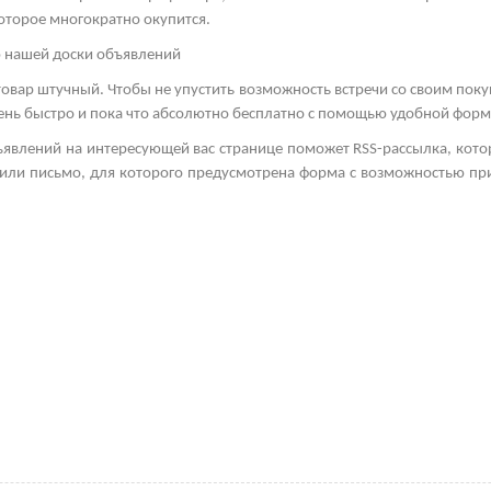
оторое многократно окупится.
ю нашей доски объявлений
товар штучный. Чтобы не упустить возможность встречи со своим пок
очень быстро и пока что абсолютно бесплатно с помощью удобной фор
ъявлений на интересующей вас странице поможет
RSS
-рассылка, кото
а или письмо, для которого предусмотрена форма с возможностью пр