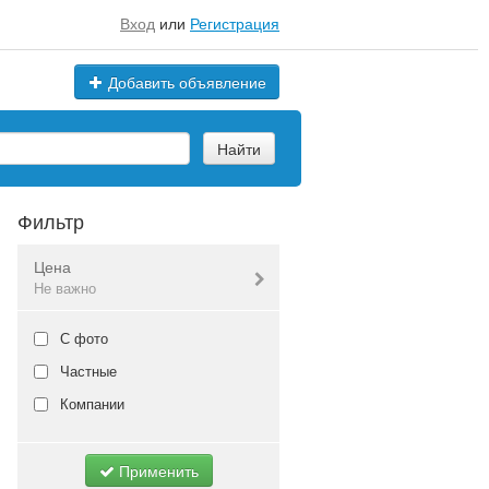
Вход
или
Регистрация
Добавить объявление
Найти
Фильтр
Цена
Не важно
Валюта:
руб.
С фото
Частные
Компании
Не важно
Применить