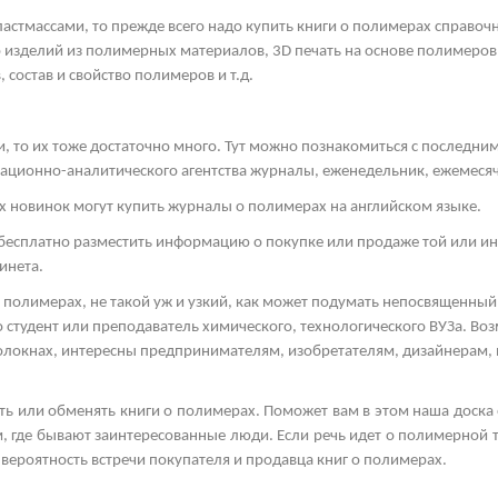
пластмассами, то прежде всего надо купить книги о полимерах справоч
 изделий из полимерных материалов, 3
D
печать на основе полимеров
 состав и свойство полимеров и т.д.
и, то их тоже достаточно много. Тут можно познакомиться с последн
ационно-аналитического агентства журналы, еженедельник, ежемеся
новинок могут купить журналы о полимерах на английском языке.
бесплатно разместить информацию о покупке или продаже той или ин
инета.
 полимерах, не такой уж и узкий, как может подумать непосвященный 
 студент или преподаватель химического, технологического ВУЗа. Во
 волокнах, интересны предпринимателям, изобретателям, дизайнерам,
ать или обменять книги о полимерах. Поможет вам в этом наша доска
, где бывают заинтересованные люди. Если речь идет о полимерной т
 вероятность встречи покупателя и продавца книг о полимерах.