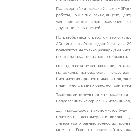
Полимерный хит начала 21 века – 3
D
пе
работы, но и в гимназиях, лицеях, це
уже дарят детям на день рождения в ка
других полезных вещей.
Но разобраться с работой этого уст
3
D
принтерах. Этих изданий выпуска 2
пользуются не только развернутые инс
печати для малого и среднего бизнеса.
Еще одно важное направление, по кот
материалы, нановолокна, искусстве
бионических органов и имплантов, эко
пишут много разных баек, но практиче
Технологии получения и переработки 
направлениях из серьезных источников,
Для менеджеров и экономистов будут 
пластмасс, эластомеров и волокон. 
литература о разных тонкостях произ
моменты. Если это не научный труд да