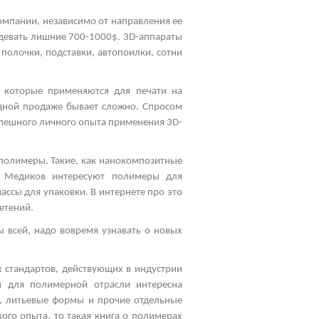
омпании, независимо от направления ее
девать лишние 700-1000$. 3
D
-аппараты
 полочки, подставки, автопоилки, сотни
, которые применяются для печати на
одной продаже бывает сложно. Спросом
спешного личного опыта применения 3
D
-
полимеры. Такие, как нанокомпозитные
к. Медиков интересуют полимеры для
ссы для упаковки. В интернете про это
етений.
 всей, надо вовремя узнавать о новых
 стандартов, действующих в индустрии
ия для полимерной отрасли интересна
ы, литьевые формы и прочие отдельные
ого опыта, то такая книга о полимерах