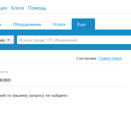
цен
Блоги
Помощь
я
Оборудование
Услуги
Еще
ово
Сортировка :
Самые новые
азеты
ково
ий по вашему запросу не найдено