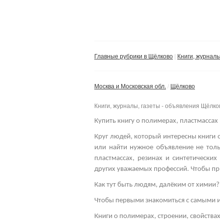
Главные рубрики в Щёлково
Книги, журналы
Москва и Московская обл.
Щёлково
Книги, журналы, газеты - объявления Щёлко
Купить книгу о полимерах, пластмассах 
Круг людей, который интересны книги о
или найти нужное объявление не толь
пластмассах, резинах и синтетически
других уважаемых профессий.
Чтобы пр
Как тут быть людям, далёким от химии?
Чтобы первыми знакомиться с самыми и
Книги о полимерах, строении, свойства