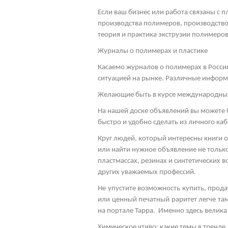
Если ваш бизнес или работа связаны с 
производства полимеров, производство
теория и практика экструзии полимеров,
Журналы о полимерах и пластике
Касаемо журналов о полимерах в Росси
ситуацией на рынке. Различные информ
Желающие быть в курсе международных 
На нашей доске объявлений вы можете 
быстро и удобно сделать из личного каб
Круг людей, который интересны книги о
или найти нужное объявление не только
пластмассах, резинах и синтетических
других уважаемых профессий.
Не упустите возможность купить, прод
или ценный печатный раритет легче там
на портале Тарра. Именно здесь велика
Химическое чтиво: какие темы в тренде