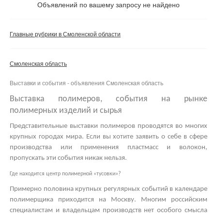
Не важно
Объявлений по вашему запросу не найдено
Валюта:
руб.
С фото
Главные рубрики в Смоленской области
Частные
Компании
Смоленская область
Не важно
Выставки и события - объявления Смоленская область
Сбросить фильтр
Применить
Выставка полимеров, события на рынке
полимерных изделий и сырья
Представительные
выставки полимеров
проводятся во многих
крупных городах мира. Если вы хотите заявить о себе в сфере
производства или применения пластмасс и волокон,
пропускать эти события никак нельзя.
Где находится центр полимерной «тусовки»?
Примерно половина крупных регулярных событий в календаре
полимерщика приходится на Москву. Многим российским
специалистам и владельцам производств нет особого смысла