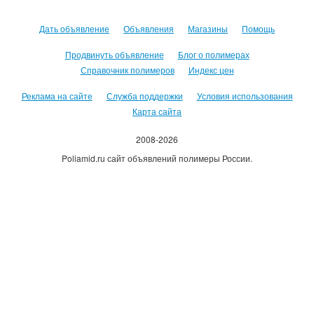
Дать объявление
Объявления
Магазины
Помощь
Продвинуть объявление
Блог о полимерах
Справочник полимеров
Индекс цен
Реклама на сайте
Служба поддержки
Условия использования
Карта сайта
2008-2026
Poliamid.ru сайт объявлений полимеры России.
Использование сайта, означает согласие с
Пользовательским
соглашением
.
Оплачивая услуги сайта, вы принимаете
оферту
.