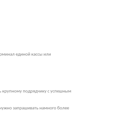
рминал единой кассы или
ть крупному подрядчику с успешным
у нужно запрашивать намного более