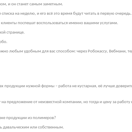
ом, и он станет самым заметным.
списка на неделю, и его всё это время будут читать в первую очередь.
и клиенты поспешат воспользоваться именно вашими услугами.
ной странице.
рбо.
но любым удобным для вас способом: через Робокассу, Вебмани, те
ах продукции нужной формы – работа не кустарная, её лучше довери
у на предложение от неизвестной компании, но тогда и цену за работ
ивке продукции из полимеров?
ть давальческим или собственным.