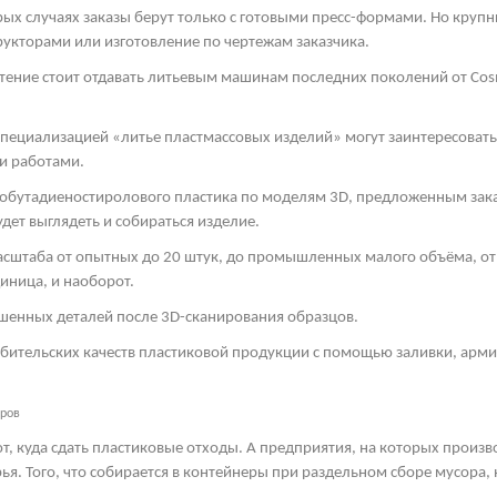
рых случаях заказы берут только с готовыми пресс-формами. Но круп
рукторами или изготовление по чертежам заказчика.
тение стоит отдавать литьевым машинам последних поколений от
Cos
пециализацией «литье пластмассовых изделий» могут заинтересоват
и работами.
обутадиеностиролового пластика по моделям 3
D
, предложенным зака
дет выглядеть и собираться изделие.
асштаба от опытных до 20 штук, до промышленных малого объёма, от 
иница, и наоборот.
шенных деталей после 3
D
-сканирования образцов.
ебительских качеств пластиковой продукции с помощью заливки, арм
еров
т, куда сдать пластиковые отходы. А предприятия, на которых произ
ья. Того, что собирается в контейнеры при раздельном сборе мусора