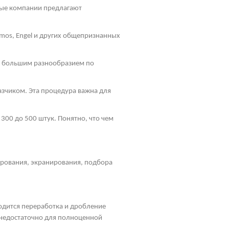
ные компании предлагают
mos
, Engel и других общепризнанных
ь большим разнообразием по
зчиком. Эта процедура важна для
300 до 500 штук. Понятно, что чем
ирования, экранирования, подбора
водится переработка и дробление
, недостаточно для полноценной