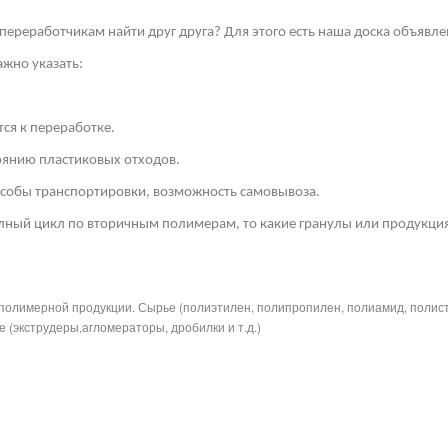
переработчикам найти друг друга? Для этого есть наша доска объявле
жно указать:
ся к переработке.
тоянию пластиковых отходов.
собы транспортировки, возможность самовывоза.
лный цикл по вторичным полимерам, то какие гранулы или продукция
полимерной продукции. Сырье (полиэтилен, полипропилен, полиамид, полис
 (экструдеры,агломераторы, дробилки и т.д.)