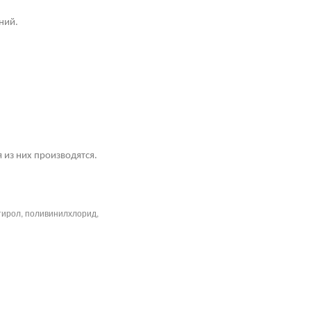
ний.
 из них производятся.
тирол, поливинилхлорид,