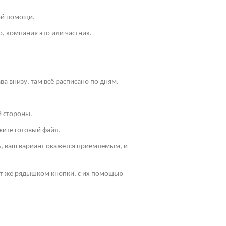
ой помощи.
, компания это или частник.
ва внизу, там всё расписано по дням.
й стороны.
жите готовый файл.
ть, ваш вариант окажется приемлемым, и
Тут же рядышком кнопки, с их помощью