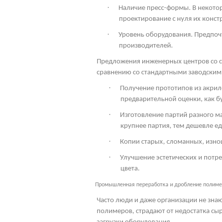
·
Наличие пресс-формы. В некото
проектирование с нуля их конст
·
Уровень оборудования. Предпоч
производителей.
Предложения инженерных центров со с
сравнению со стандартными заводским
·
Получение прототипов из акрил
предварительной оценки, как бу
·
Изготовление партий разного м
крупнее партия, тем дешевле ед
·
Копии старых, сломанных, изно
·
Улучшение эстетических и потр
цвета.
Промышленная переработка и дробление полим
Часто люди и даже организации не знаю
полимеров, страдают от недостатка сыр