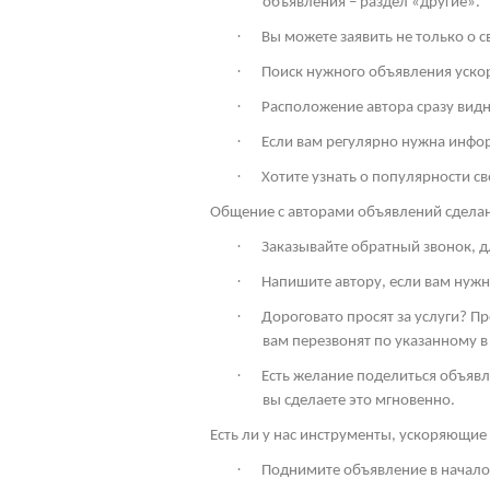
объявления – раздел «другие».
·
Вы можете заявить не только о 
·
Поиск нужного объявления ускор
·
Расположение автора сразу видн
·
Если вам регулярно нужна инфо
·
Хотите узнать о популярности св
Общение с авторами объявлений сдела
·
Заказывайте обратный звонок, дл
·
Напишите автору, если вам нужн
·
Дороговато просят за услуги? П
вам перезвонят по указанному в
·
Есть желание поделиться объявл
вы сделаете это мгновенно.
Есть ли у нас инструменты, ускоряющие 
·
Поднимите объявление в начало 