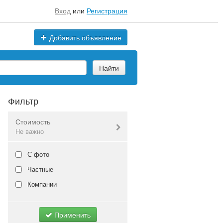
Вход
или
Регистрация
Добавить объявление
Найти
Фильтр
Стоимость
Не важно
Валюта:
руб.
С фото
Частные
Компании
Не важно
Применить