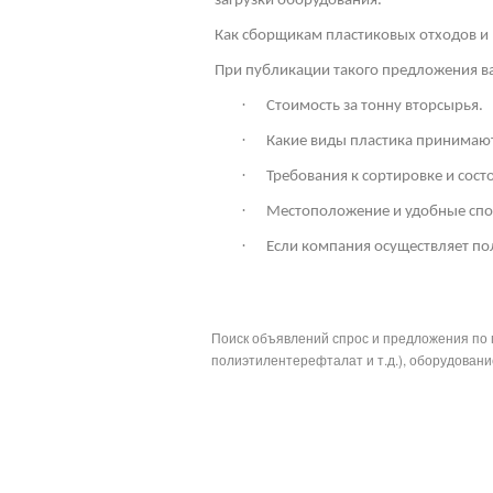
загрузки оборудования.
Как сборщикам пластиковых отходов и 
При публикации такого предложения ва
·
Стоимость за тонну вторсырья.
·
Какие виды пластика принимают
·
Требования к сортировке и сос
·
Местоположение и удобные спо
·
Если компания осуществляет по
Поиск объявлений спрос и предложения по 
полиэтилентерефталат и т.д.), оборудование