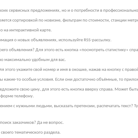
своих сервисных предложениях, но и о потребности в профессиональн
яется сортировкой по новизне, фильтрам по стоимости, станции метро
о на интерактивной карте.
рмация о новых объявлениях, используйте
RSS
-рассылку.
оего объявления? Для этого есть кнопка «посмотреть статистику» спра
но максимально удобным для вас.
я этого укажите свой номер и имя в окошке, нажав на кнопку с право
ы какие-то особые условия. Если они достаточно объёмные, то прило
редложите свою цену, для этого есть кнопка вверху справа. Может бы
 форме телефону.
ением с нужными людьми, высказать претензии, распечатать текст? 
поиск заказчиков? Да не вопрос.
своего тематического раздела.