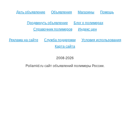
Дать объявление
Объявления
Магазины
Помощь
Продвинуть объявление
Блог о полимерах
Справочник полимеров
Индекс цен
Реклама на сайте
Служба поддержки
Условия использования
Карта сайта
2008-2026
Poliamid.ru сайт объявлений полимеры России.
Использование сайта, означает согласие с
Пользовательским
соглашением
.
Оплачивая услуги сайта, вы принимаете
оферту
.