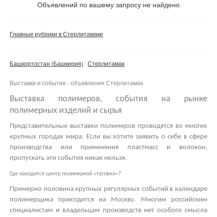
Не важно
Объявлений по вашему запросу не найдено
Валюта:
руб.
С фото
Главные рубрики в Стерлитамаке
Частные
Компании
Башкортостан (Башкирия)
Стерлитамак
Не важно
Выставки и события - объявления Стерлитамак
Сбросить фильтр
Применить
Выставка полимеров, события на рынке
полимерных изделий и сырья
Представительные
выставки полимеров
проводятся во многих
крупных городах мира. Если вы хотите заявить о себе в сфере
производства или применения пластмасс и волокон,
пропускать эти события никак нельзя.
Где находится центр полимерной «тусовки»?
Примерно половина крупных регулярных событий в календаре
полимерщика приходится на Москву. Многим российским
специалистам и владельцам производств нет особого смысла